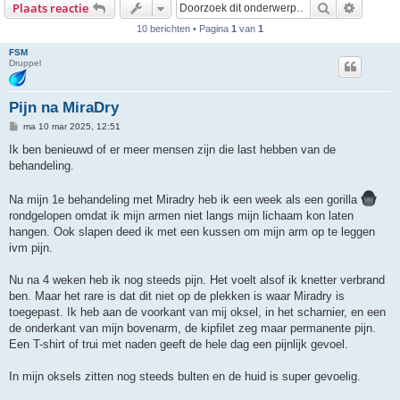
Zoek
Uitgebr
Plaats reactie
10 berichten • Pagina
1
van
1
FSM
Druppel
Pijn na MiraDry
B
ma 10 mar 2025, 12:51
e
r
Ik ben benieuwd of er meer mensen zijn die last hebben van de
i
behandeling.
c
h
t
Na mijn 1e behandeling met Miradry heb ik een week als een gorilla
rondgelopen omdat ik mijn armen niet langs mijn lichaam kon laten
hangen. Ook slapen deed ik met een kussen om mijn arm op te leggen
ivm pijn.
Nu na 4 weken heb ik nog steeds pijn. Het voelt alsof ik knetter verbrand
ben. Maar het rare is dat dit niet op de plekken is waar Miradry is
toegepast. Ik heb aan de voorkant van mij oksel, in het scharnier, en een
de onderkant van mijn bovenarm, de kipfilet zeg maar permanente pijn.
Een T-shirt of trui met naden geeft de hele dag een pijnlijk gevoel.
In mijn oksels zitten nog steeds bulten en de huid is super gevoelig.