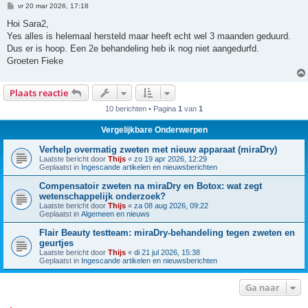
B
vr 20 mar 2026, 17:18
e
r
Hoi Sara2,
i
Yes alles is helemaal hersteld maar heeft echt wel 3 maanden geduurd.
c
h
Dus er is hoop. Een 2e behandeling heb ik nog niet aangedurfd.
t
Groeten Fieke
Plaats reactie
10 berichten • Pagina
1
van
1
Vergelijkbare Onderwerpen
Verhelp overmatig zweten met nieuw apparaat (miraDry)
Laatste bericht door
Thijs
«
zo 19 apr 2026, 12:29
Geplaatst in
Ingescande artikelen en nieuwsberichten
Compensatoir zweten na miraDry en Botox: wat zegt
wetenschappelijk onderzoek?
Laatste bericht door
Thijs
«
za 08 aug 2026, 09:22
Geplaatst in
Algemeen en nieuws
Flair Beauty testteam: miraDry-behandeling tegen zweten en
geurtjes
Laatste bericht door
Thijs
«
di 21 jul 2026, 15:38
Geplaatst in
Ingescande artikelen en nieuwsberichten
Ga naar