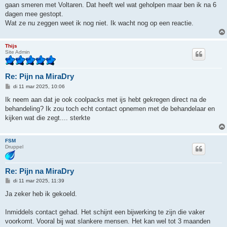
i
gaan smeren met Voltaren. Dat heeft wel wat geholpen maar ben ik na 6
c
h
dagen mee gestopt.
t
Wat ze nu zeggen weet ik nog niet. Ik wacht nog op een reactie.
Thijs
Site Admin
Re: Pijn na MiraDry
B
di 11 mar 2025, 10:06
e
r
Ik neem aan dat je ook coolpacks met ijs hebt gekregen direct na de
i
behandeling? Ik zou toch echt contact opnemen met de behandelaar en
c
h
kijken wat die zegt.... sterkte
t
FSM
Druppel
Re: Pijn na MiraDry
B
di 11 mar 2025, 11:39
e
r
Ja zeker heb ik gekoeld.
i
c
h
Inmiddels contact gehad. Het schijnt een bijwerking te zijn die vaker
t
voorkomt. Vooral bij wat slankere mensen. Het kan wel tot 3 maanden