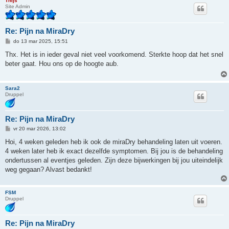
Thijs
Site Admin
Re: Pijn na MiraDry
B
do 13 mar 2025, 15:51
e
r
Thx. Het is in ieder geval niet veel voorkomend. Sterkte hoop dat het snel
i
beter gaat. Hou ons op de hoogte aub.
c
h
t
Sara2
Druppel
Re: Pijn na MiraDry
B
vr 20 mar 2026, 13:02
e
r
Hoi, 4 weken geleden heb ik ook de miraDry behandeling laten uit voeren.
i
4 weken later heb ik exact dezelfde symptomen. Bij jou is de behandeling
c
h
ondertussen al eventjes geleden. Zijn deze bijwerkingen bij jou uiteindelijk
t
weg gegaan? Alvast bedankt!
FSM
Druppel
Re: Pijn na MiraDry