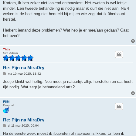
Kortom, ik ben zeker niet laaiend enthousiast. Het zweten is wel ietsje
minder. Een tweede behandeling is nodig maar ik durf die niet aan. Na 4
weken is de boel nog niet hersteld bij mij en wie zegt dat ik überhaupt
herstel.
Herkent iemand deze problemen? Wat heb je er mee/aan gedaan? Gaat
het over?
Thijs
Site Admin
Re: Pijn na MiraDry
B
ma 10 mar 2025, 13:42
e
r
Jeetje klinkt wel heftig. Nou moet je natuurlijk altijd herstellen en dat heeft
i
tijd nodig. Wat zegt je behandelend arts?
c
h
t
FSM
Druppel
Re: Pijn na MiraDry
B
di 11 mar 2025, 09:04
e
r
Na de eerste week moest ik ibuprofen of naproxen slikken. En ben ik