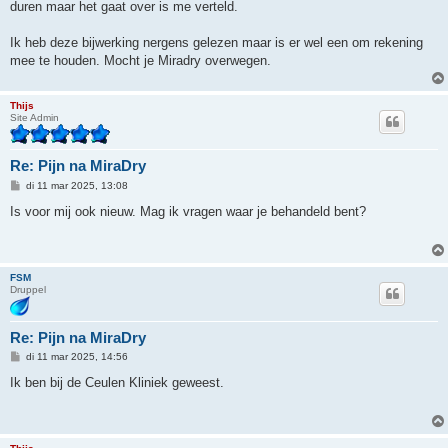
duren maar het gaat over is me verteld.
Ik heb deze bijwerking nergens gelezen maar is er wel een om rekening
mee te houden. Mocht je Miradry overwegen.
Thijs
Site Admin
Re: Pijn na MiraDry
B
di 11 mar 2025, 13:08
e
r
Is voor mij ook nieuw. Mag ik vragen waar je behandeld bent?
i
c
h
t
FSM
Druppel
Re: Pijn na MiraDry
B
di 11 mar 2025, 14:56
e
r
Ik ben bij de Ceulen Kliniek geweest.
i
c
h
t