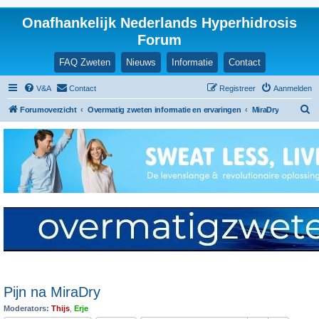
Onafhankelijk Nederlands Hyperhidrosis
Forum
FAQ Zweten
Nieuws
Informatie
Contact
V&A
Contact
Registreer
Aanmelden
Z
Forumoverzicht
Overmatig zweten informatie en ervaringen
MiraDry
o
e
k
Pijn na MiraDry
Moderators:
Thijs
,
Erje