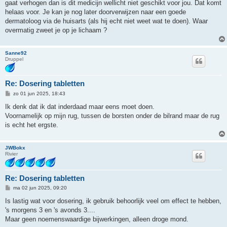
gaat verhogen dan is dit medicijn wellicht niet geschikt voor jou. Dat komt
c
h
helaas voor. Je kan je nog later doorverwijzen naar een goede
t
dermatoloog via de huisarts (als hij echt niet weet wat te doen). Waar
overmatig zweet je op je lichaam ?
Sanne92
Druppel
Re: Dosering tabletten
B
zo 01 jun 2025, 18:43
e
r
Ik denk dat ik dat inderdaad maar eens moet doen.
i
Voornamelijk op mijn rug, tussen de borsten onder de bilrand maar de rug
c
h
is echt het ergste.
t
JWBokx
Rivier
Re: Dosering tabletten
B
ma 02 jun 2025, 09:20
e
r
Is lastig wat voor dosering, ik gebruik behoorlijk veel om effect te hebben,
i
's morgens 3 en 's avonds 3....
c
h
Maar geen noemenswaardige bijwerkingen, alleen droge mond.
t