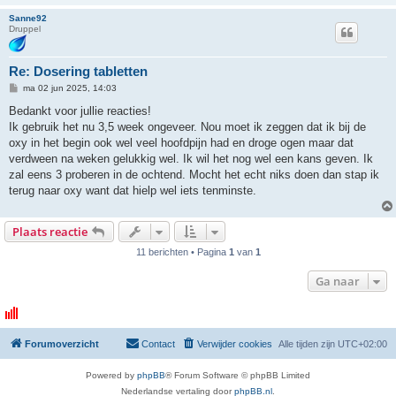
Sanne92
Druppel
Re: Dosering tabletten
B
ma 02 jun 2025, 14:03
e
r
Bedankt voor jullie reacties!
i
Ik gebruik het nu 3,5 week ongeveer. Nou moet ik zeggen dat ik bij de
c
h
oxy in het begin ook wel veel hoofdpijn had en droge ogen maar dat
t
verdween na weken gelukkig wel. Ik wil het nog wel een kans geven. Ik
zal eens 3 proberen in de ochtend. Mocht het echt niks doen dan stap ik
terug naar oxy want dat hielp wel iets tenminste.
Plaats reactie
11 berichten • Pagina
1
van
1
Ga naar
Forumoverzicht
Contact
Verwijder cookies
Alle tijden zijn
UTC+02:00
Powered by
phpBB
® Forum Software © phpBB Limited
Nederlandse vertaling door
phpBB.nl
.