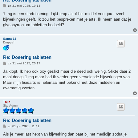
B
za 31 mei 2025, 19:14
e
r
1 mg is een startdosering. Lijkt erop alsof het middel voor jou teveel
i
bijwerkingen geeft. Ik zou het bespreken met je arts. Ik neem aan dat je
c
h
glycopyrronium tabletten bedoeld?
t
Sanne92
Druppel
Re: Dosering tabletten
B
za 31 mei 2025, 20:17
e
r
Ja klopt. Ik heb ook oxy geslikt maar die deed ook weinig. Slikte daar 2
i
maal daags 1 mg maar had ik verder geen vervelende bijwerkingen van.
c
h
Maar mijn huisarts is helemaal niet bekend met deze middelen en
t
overmatig zweten
Thijs
Site Admin
Re: Dosering tabletten
B
zo 01 jun 2025, 11:41
e
r
Als je meer last hebt van bijwerking dan baat bij het medicijn zodra je
i