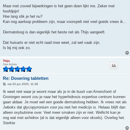
Maar met zoveel bijwerkingen is het geen doen lijkt me. Zeker met
hoofdpijn!
Hoe lang slik je het nu?
Kan nog aanloop probleem zijn, maar voorspelt niet veel goeds vrees ik...
Dermatoloog is dan eigenlijk het beste net als Thijs aangeeft.
Dat huisarts er niet echt raad mee weet, zal wel vaak zijn.
Is bij mij ook zo.
Thijs
Site Admin
Re: Dosering tabletten
B
ma 02 jun 2025, 11:39
e
r
Ik weet niet waar je woont maar als je in de buurt van Amersfoort of
i
Groningen woont zou je naar het hyperhidrosis expertise centrum kunnen
c
h
gaan aldaar. Je moet wel een goede dermatoloog hebben. Ik vrees net als
t
Jwbokx dat glycopyrronium voor jou niet het medicijn is. Helaas blijft dan
alleen oxybutinine over. Veel meer smaken zijn er niet. Wellicht kan je
nog wat met axhidrox (al is dat eigenlijk alleen voor oksels). Overleg het.
Sterkte