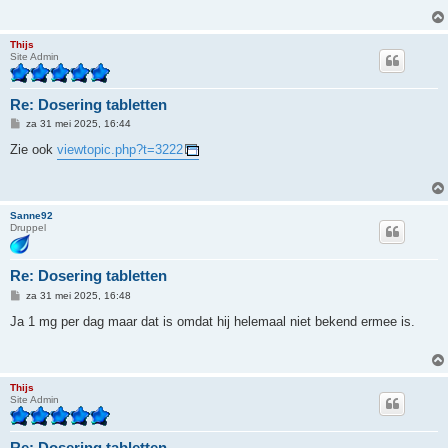
h
t
Thijs
Site Admin
Re: Dosering tabletten
B
za 31 mei 2025, 16:44
e
r
Zie ook
viewtopic.php?t=3222
i
c
h
t
Sanne92
Druppel
Re: Dosering tabletten
B
za 31 mei 2025, 16:48
e
r
Ja 1 mg per dag maar dat is omdat hij helemaal niet bekend ermee is.
i
c
h
t
Thijs
Site Admin
Re: Dosering tabletten