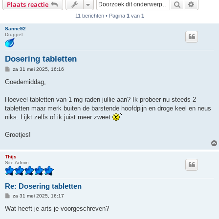
Zoek
Uitgebr
Plaats reactie
11 berichten • Pagina
1
van
1
Sanne92
Druppel
Dosering tabletten
B
za 31 mei 2025, 16:16
e
r
Goedemiddag,
i
c
h
Hoeveel tabletten van 1 mg raden jullie aan? Ik probeer nu steeds 2
t
tabletten maar merk buiten de barstende hoofdpijn en droge keel en neus
niks. Lijkt zelfs of ik juist meer zweet
Groetjes!
Thijs
Site Admin
Re: Dosering tabletten
B
za 31 mei 2025, 16:17
e
r
Wat heeft je arts je voorgeschreven?
i
c