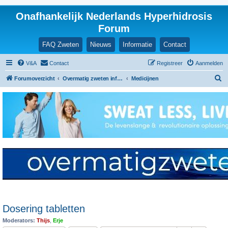
Onafhankelijk Nederlands Hyperhidrosis
Forum
FAQ Zweten
Nieuws
Informatie
Contact
V&A
Contact
Registreer
Aanmelden
Z
Forumoverzicht
Overmatig zweten informatie en ervaringen
Medicijnen
o
e
k
Dosering tabletten
Moderators:
Thijs
,
Erje