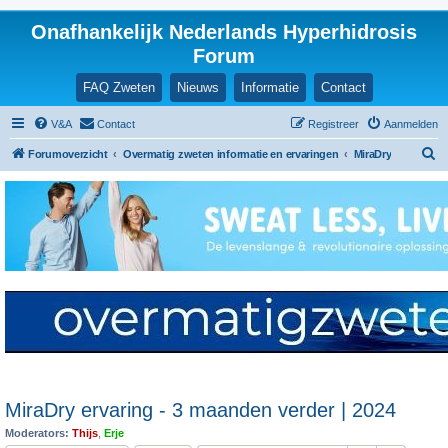
Onafhankelijk Nederlands Hyperhidrosis
Forum
FAQ Zweten
Nieuws
Informatie
Contact
V&A
Contact
Registreer
Aanmelden
Z
Forumoverzicht
Overmatig zweten informatie en ervaringen
MiraDry
o
e
k
MiraDry ervaring - 3 maanden verder | 2024
Moderators:
Thijs
,
Erje