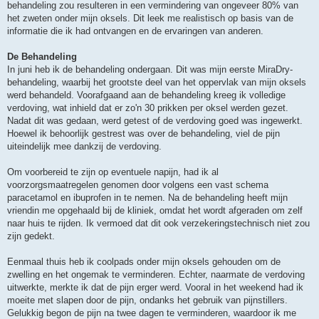
behandeling zou resulteren in een vermindering van ongeveer 80% van
het zweten onder mijn oksels. Dit leek me realistisch op basis van de
informatie die ik had ontvangen en de ervaringen van anderen.
De Behandeling
In juni heb ik de behandeling ondergaan. Dit was mijn eerste MiraDry-
behandeling, waarbij het grootste deel van het oppervlak van mijn oksels
werd behandeld. Voorafgaand aan de behandeling kreeg ik volledige
verdoving, wat inhield dat er zo'n 30 prikken per oksel werden gezet.
Nadat dit was gedaan, werd getest of de verdoving goed was ingewerkt.
Hoewel ik behoorlijk gestrest was over de behandeling, viel de pijn
uiteindelijk mee dankzij de verdoving.
Om voorbereid te zijn op eventuele napijn, had ik al
voorzorgsmaatregelen genomen door volgens een vast schema
paracetamol en ibuprofen in te nemen. Na de behandeling heeft mijn
vriendin me opgehaald bij de kliniek, omdat het wordt afgeraden om zelf
naar huis te rijden. Ik vermoed dat dit ook verzekeringstechnisch niet zou
zijn gedekt.
Eenmaal thuis heb ik coolpads onder mijn oksels gehouden om de
zwelling en het ongemak te verminderen. Echter, naarmate de verdoving
uitwerkte, merkte ik dat de pijn erger werd. Vooral in het weekend had ik
moeite met slapen door de pijn, ondanks het gebruik van pijnstillers.
Gelukkig begon de pijn na twee dagen te verminderen, waardoor ik me