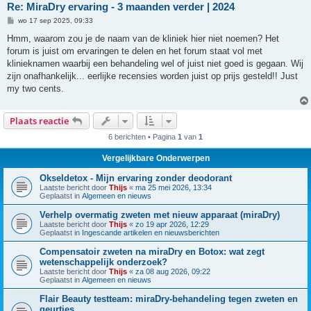
Re: MiraDry ervaring - 3 maanden verder | 2024
B
wo 17 sep 2025, 09:33
e
r
Hmm, waarom zou je de naam van de kliniek hier niet noemen? Het
i
forum is juist om ervaringen te delen en het forum staat vol met
c
h
klinieknamen waarbij een behandeling wel of juist niet goed is gegaan. Wij
t
zijn onafhankelijk... eerlijke recensies worden juist op prijs gesteld!! Just
my two cents.
Plaats reactie
6 berichten • Pagina
1
van
1
Vergelijkbare Onderwerpen
Okseldetox - Mijn ervaring zonder deodorant
Laatste bericht door
Thijs
«
ma 25 mei 2026, 13:34
Geplaatst in
Algemeen en nieuws
Verhelp overmatig zweten met nieuw apparaat (miraDry)
Laatste bericht door
Thijs
«
zo 19 apr 2026, 12:29
Geplaatst in
Ingescande artikelen en nieuwsberichten
Compensatoir zweten na miraDry en Botox: wat zegt
wetenschappelijk onderzoek?
Laatste bericht door
Thijs
«
za 08 aug 2026, 09:22
Geplaatst in
Algemeen en nieuws
Flair Beauty testteam: miraDry-behandeling tegen zweten en
geurtjes