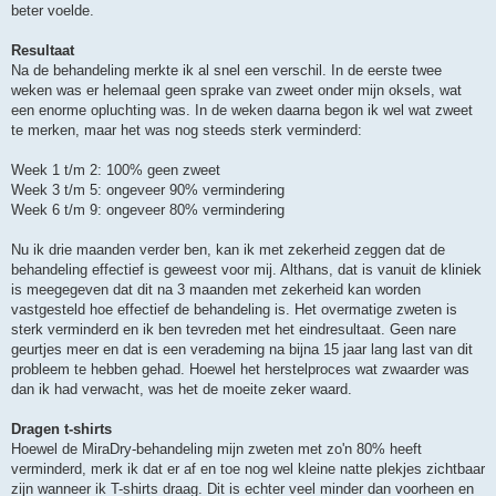
beter voelde.
Resultaat
Na de behandeling merkte ik al snel een verschil. In de eerste twee
weken was er helemaal geen sprake van zweet onder mijn oksels, wat
een enorme opluchting was. In de weken daarna begon ik wel wat zweet
te merken, maar het was nog steeds sterk verminderd:
Week 1 t/m 2: 100% geen zweet
Week 3 t/m 5: ongeveer 90% vermindering
Week 6 t/m 9: ongeveer 80% vermindering
Nu ik drie maanden verder ben, kan ik met zekerheid zeggen dat de
behandeling effectief is geweest voor mij. Althans, dat is vanuit de kliniek
is meegegeven dat dit na 3 maanden met zekerheid kan worden
vastgesteld hoe effectief de behandeling is. Het overmatige zweten is
sterk verminderd en ik ben tevreden met het eindresultaat. Geen nare
geurtjes meer en dat is een verademing na bijna 15 jaar lang last van dit
probleem te hebben gehad. Hoewel het herstelproces wat zwaarder was
dan ik had verwacht, was het de moeite zeker waard.
Dragen t-shirts
Hoewel de MiraDry-behandeling mijn zweten met zo'n 80% heeft
verminderd, merk ik dat er af en toe nog wel kleine natte plekjes zichtbaar
zijn wanneer ik T-shirts draag. Dit is echter veel minder dan voorheen en