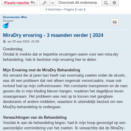
Zoek
Uitgebr
Plaats reactie
6 berichten • Pagina
1
van
1
Doorweekte Wim
Druppel
MiraDry ervaring - 3 maanden verder | 2024
B
wo 25 sep 2024, 21:09
e
r
Goedendag,
i
Omdat ik merkte dat er beperkte ervaringen waren voor een mira-dry
c
h
behandeling, heb ik besloten mijn ervaring hier te delen.
t
Mijn Ervaring met de MiraDry Behandeling
Als iemand die al jaren last heeft van overmatig zweten onder de oksels,
was dit een probleem dat niet alleen ongemak veroorzaakte, maar ook
invloed had op mijn zelfvertrouwen. Het constante transpireren en de nare
geuren die in mijn kleding bleven hangen, maakten het dagelijkse leven
onaangenaam. Het probleem was niet op te lossen met gangbare
deodorants of andere middelen, waardoor ik uiteindelijk besloot om een
MiraDry-behandeling te ondergaan.
Verwachtingen van de Behandeling
Voordat ik aan de behandeling begon, had ik mijn hoop gevestigd op een
aanzienlijke vermindering van het zweten. Ik verwachtte dat de MiraDry-