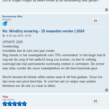
zou ik mogen vragen bij welke kliniek je de behandeling hebt gehad?
i
c
h
t
Doorweekte Wim
Druppel
Re: MiraDry ervaring - 15 maanden verder | 2024
B
di 16 sep 2025, 20:52
e
r
UPDATE 2025
i
Goedendag,
c
h
Inmiddels ben ik ruim een jaar verder.
t
Nog steeds is het zweetgebruik ruim 70% verminderd. In het begin had ik
nog wel de zorg of het wellicht terug zou komen, nu ben ik volledig
overtuigd dat mijn permanente overmatig zweten is verholpen. De zomer
was relax zonder die vieze zweetplekken en die beschamende geur.
Mocht iemand de kliniek willen weten waar ik dit heb gedaan. Stuur me
dan even een privé berichtje. Ik vind het wel zo netjes naar andere
klinieken om dit niet zo maar te delen.
Thijs
Site Admin