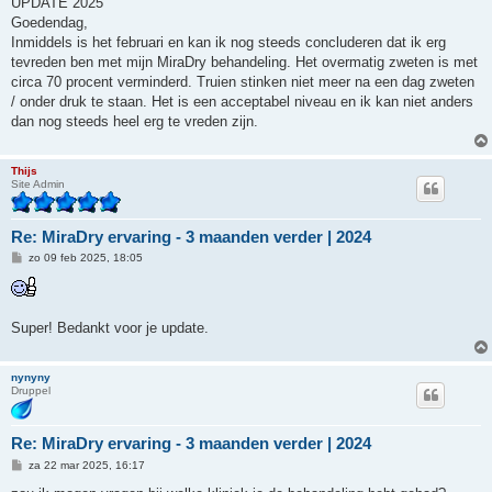
UPDATE 2025
i
Goedendag,
c
h
Inmiddels is het februari en kan ik nog steeds concluderen dat ik erg
t
tevreden ben met mijn MiraDry behandeling. Het overmatig zweten is met
circa 70 procent verminderd. Truien stinken niet meer na een dag zweten
/ onder druk te staan. Het is een acceptabel niveau en ik kan niet anders
dan nog steeds heel erg te vreden zijn.
Thijs
Site Admin
Re: MiraDry ervaring - 3 maanden verder | 2024
B
zo 09 feb 2025, 18:05
e
r
i
c
h
Super! Bedankt voor je update.
t
nynyny
Druppel
Re: MiraDry ervaring - 3 maanden verder | 2024
B
za 22 mar 2025, 16:17
e
r