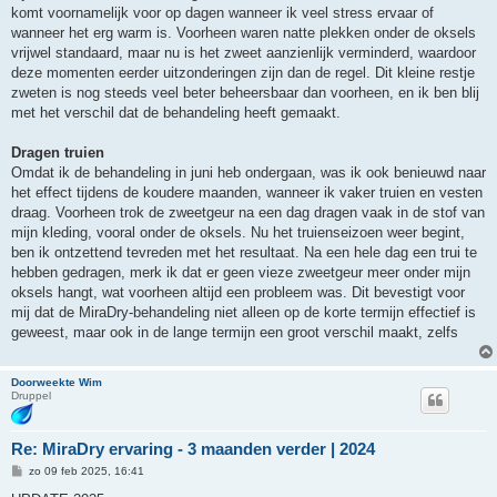
komt voornamelijk voor op dagen wanneer ik veel stress ervaar of
wanneer het erg warm is. Voorheen waren natte plekken onder de oksels
vrijwel standaard, maar nu is het zweet aanzienlijk verminderd, waardoor
deze momenten eerder uitzonderingen zijn dan de regel. Dit kleine restje
zweten is nog steeds veel beter beheersbaar dan voorheen, en ik ben blij
met het verschil dat de behandeling heeft gemaakt.
Dragen truien
Omdat ik de behandeling in juni heb ondergaan, was ik ook benieuwd naar
het effect tijdens de koudere maanden, wanneer ik vaker truien en vesten
draag. Voorheen trok de zweetgeur na een dag dragen vaak in de stof van
mijn kleding, vooral onder de oksels. Nu het truienseizoen weer begint,
ben ik ontzettend tevreden met het resultaat. Na een hele dag een trui te
hebben gedragen, merk ik dat er geen vieze zweetgeur meer onder mijn
oksels hangt, wat voorheen altijd een probleem was. Dit bevestigt voor
mij dat de MiraDry-behandeling niet alleen op de korte termijn effectief is
geweest, maar ook in de lange termijn een groot verschil maakt, zelfs
Doorweekte Wim
Druppel
Re: MiraDry ervaring - 3 maanden verder | 2024
B
zo 09 feb 2025, 16:41
e
r