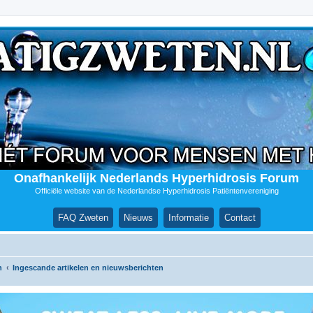
Onafhankelijk Nederlands Hyperhidrosis Forum
Officiële website van de Nederlandse Hyperhidrosis Patiëntenvereniging
FAQ Zweten
Nieuws
Informatie
Contact
n
Ingescande artikelen en nieuwsberichten