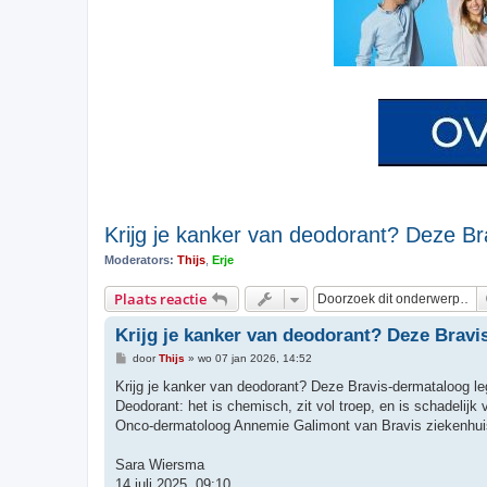
Krijg je kanker van deodorant? Deze Bra
Moderators:
Thijs
,
Erje
Plaats reactie
Krijg je kanker van deodorant? Deze Bravis
B
door
Thijs
»
wo 07 jan 2026, 14:52
e
r
Krijg je kanker van deodorant? Deze Bravis-dermataloog legt
i
Deodorant: het is chemisch, zit vol troep, en is schadelijk
c
h
Onco-dermatoloog Annemie Galimont van Bravis ziekenhuis
t
Sara Wiersma
14 juli 2025, 09:10