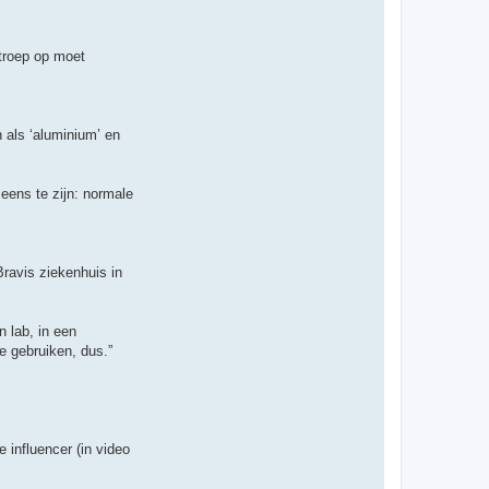
t
e
e
r
 troep op moet
T
h
i
j
s
 als ‘aluminium’ en
 eens te zijn: normale
Bravis ziekenhuis in
n lab, in een
e gebruiken, dus.”
 influencer (in video