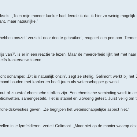
ksels. „Toen mijn moeder kanker had, leerde ik dat ik hier zo weinig mogelijk
nt, maar natuurlijke.”
hebben onszelf verziekt door deo te gebruiken’, reageert een persoon. Termen
js van?’, is er in een reactie te lezen. Maar de meerderheid lijkt het met haar
k zelfs kankerverwekkend.
 schamper. „Dit is natuurlijk onzin”, zegt ze stellig. Galimont werkt bij het 
erband houden met kanker en heeft jaren als wetenschapper gewerkt.
zout of zuurstof chemische stoffen zijn. Een chemische verbinding wordt in ee
awetten, samengesteld. Het is stabiel en uitvoerig getest. Juíst veilig om t
dheidskwesties geven: „Ze begrijpen het wetenschappelijke aspect niet.”
len in je lymfeklieren, vertelt Galimont. „Maar niet op de manier waarop deze