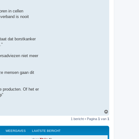
ren in cellen
verband is nooit
taat dat borstkanker
.”
ersadviezen niet meer
eze mensen gaan dit
e producten. Of het er
p”
O
m
1 bericht • Pagina
1
van
1
h
o
o
WEERGAVES
LAATSTE BERICHT
g
L