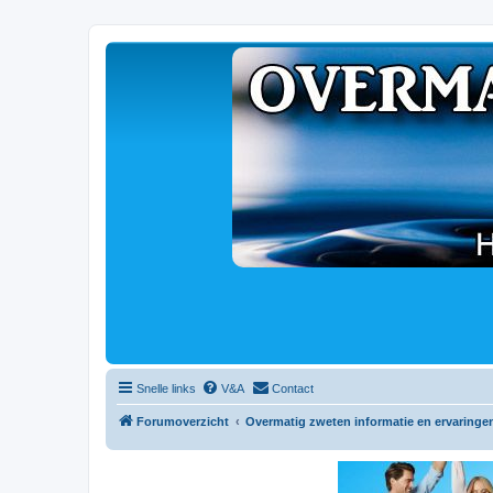
Snelle links
V&A
Contact
Forumoverzicht
Overmatig zweten informatie en ervaringe