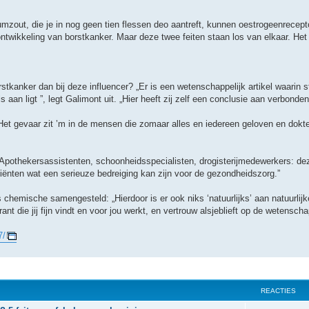
zout, die je in nog geen tien flessen deo aantreft, kunnen oestrogeenrecepto
ntwikkeling van borstkanker. Maar deze twee feiten staan los van elkaar. Het 
tkanker dan bij deze influencer? „Er is een wetenschappelijk artikel waarin s
aan ligt ”, legt Galimont uit. „Hier heeft zij zelf een conclusie aan verbonden
 Het gevaar zit ’m in de mensen die zomaar alles en iedereen geloven en dokt
. „Apothekersassistenten, schoonheidsspecialisten, drogisterijmedewerkers: d
iënten wat een serieuze bedreiging kan zijn voor de gezondheidszorg.”
s chemische samengesteld: „Hierdoor is er ook niks ‘natuurlijks’ aan natuurlijk
t die jij fijn vindt en voor jou werkt, en vertrouw alsjeblieft op de wetenscha
7/
REACTIES