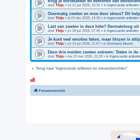
Krijg je borstkanker en dementie van deodorant
door
Thijs
»
zo 21 jun 2026, 15:32
» in
Ingescande artikelen
Overmatig zweten en moe door stress? Dit help
door
Thijs
»
di 23 dec 2025, 14:36
» in
Ingescande artikelen
Last van zweten in deze hitte? Dermatoloog uit
door
Thijs
»
zo 28 jun 2026, 07:45
» in
Ingescande artikelen
Je kunt veel emoties faken, maar blozen is altij
door
Thijs
»
zo 14 jun 2026, 11:57
» in
(Extreem) blozen
Deze drie meiden zweten extreem: 'Daten in de 
door
Thijs
»
ma 23 mar 2026, 22:28
» in
Ingescande artikele
Terug naar “Ingescande artikelen en nieuwsberichten”
Forumoverzicht