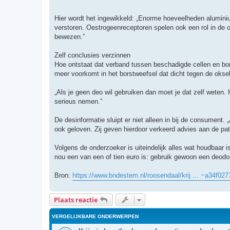
Hier wordt het ingewikkeld: „Enorme hoeveelheden aluminium
verstoren. Oestrogeenreceptoren spelen ook een rol in de o
bewezen.”
Zelf conclusies verzinnen
Hoe ontstaat dat verband tussen beschadigde cellen en bors
meer voorkomt in het borstweefsel dat dicht tegen de oksels 
„Als je geen deo wil gebruiken dan moet je dat zelf weten.
serieus nemen.”
De desinformatie sluipt er niet alleen in bij de consument
ook geloven. Zij geven hierdoor verkeerd advies aan de pat
Volgens de onderzoeker is uiteindelijk alles wat houdbaar i
nou een van een of tien euro is: gebruik gewoon een deodoran
Bron:
https://www.bndestem.nl/roosendaal/krij ... ~a34f027
Plaats reactie
VERGELIJKBARE ONDERWERPEN