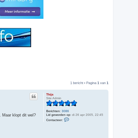
1 bericht • Pagina
1
van
1
Thijs
Site Admin
Berichten:
3086
. Maar klopt dit wel?
Lid geworden op:
di 26 apr 2005, 22:45
C
Contacteer:
o
n
t
a
c