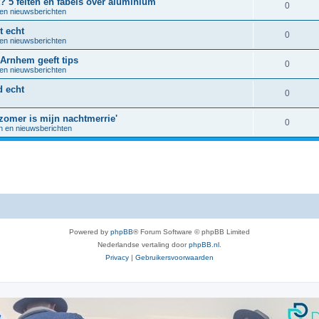
? 5 feiten en fabels over aluminium
R
0
 en nieuwsberichten
e
t echt
R
0
 en nieuwsberichten
a
e
 Arnhem geeft tips
c
R
0
 en nieuwsberichten
a
t
e
d echt
c
R
0
i
a
t
e
e
zomer is mijn nachtmerrie'
c
R
0
i
n en nieuwsberichten
a
s
t
e
e
c
i
a
s
t
e
c
i
s
t
e
i
s
Powered by
phpBB
® Forum Software © phpBB Limited
e
Nederlandse vertaling door
phpBB.nl
.
s
Privacy
|
Gebruikersvoorwaarden