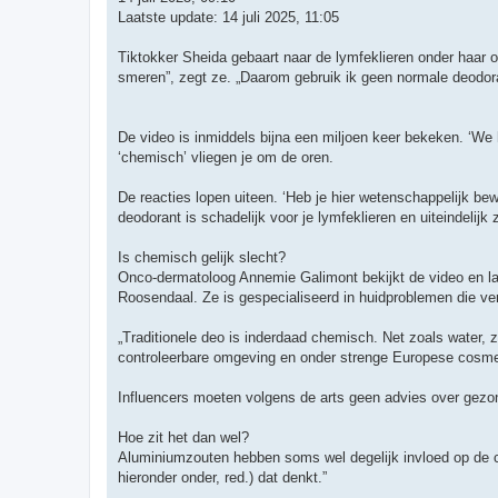
Laatste update: 14 juli 2025, 11:05
Tiktokker Sheida gebaart naar de lymfeklieren onder haar o
smeren”, zegt ze. „Daarom gebruik ik geen normale deodora
De video is inmiddels bijna een miljoen keer bekeken. ‘We 
‘chemisch’ vliegen je om de oren.
De reacties lopen uiteen. ‘Heb je hier wetenschappelijk bewi
deodorant is schadelijk voor je lymfeklieren en uiteindelij
Is chemisch gelijk slecht?
Onco-dermatoloog Annemie Galimont bekijkt de video en lacht
Roosendaal. Ze is gespecialiseerd in huidproblemen die v
„Traditionele deo is inderdaad chemisch. Net zoals water, 
controleerbare omgeving en onder strenge Europese cosmetic
Influencers moeten volgens de arts geen advies over gezon
Hoe zit het dan wel?
Aluminiumzouten hebben soms wel degelijk invloed op de cel
hieronder onder, red.) dat denkt.”