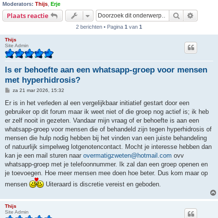
Moderators:
Thijs
,
Erje
Zoek
Uitgebr
Plaats reactie
2 berichten • Pagina
1
van
1
Thijs
Site Admin
Is er behoefte aan een whatsapp-groep voor mensen
met hyperhidrosis?
B
za 21 mar 2026, 15:32
e
r
Er is in het verleden al een vergelijkbaar initiatief gestart door een
i
gebruiker op dit forum maar ik weet niet of die groep nog actief is; ik heb
c
h
er zelf nooit in gezeten. Vandaar mijn vraag of er behoefte is aan een
t
whatsapp-groep voor mensen die of behandeld zijn tegen hyperhidrosis of
mensen die hulp nodig hebben bij het vinden van een juiste behandeling
of natuurlijk simpelweg lotgenotencontact. Mocht je interesse hebben dan
kan je een mail sturen naar
overmatigzweten@hotmail.com
ovv
whatsapp-groep met je telefoonnummer. Ik zal dan een groep openen en
je toevoegen. Hoe meer mensen mee doen hoe beter. Dus kom maar op
mensen
Uiteraard is discretie vereist en geboden.
Thijs
Site Admin