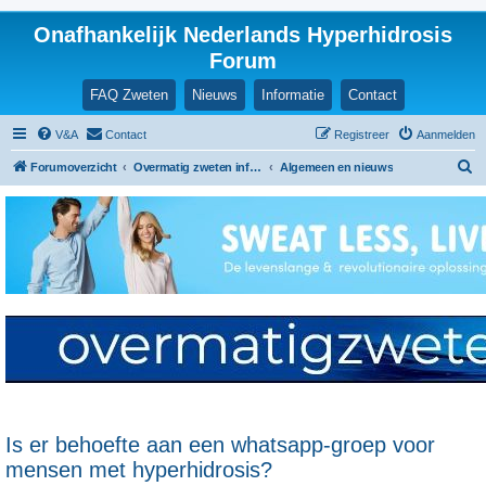
Onafhankelijk Nederlands Hyperhidrosis
Forum
FAQ Zweten
Nieuws
Informatie
Contact
V&A
Contact
Registreer
Aanmelden
Z
Forumoverzicht
Overmatig zweten informatie en ervaringen
Algemeen en nieuws
o
e
k
Is er behoefte aan een whatsapp-groep voor
mensen met hyperhidrosis?