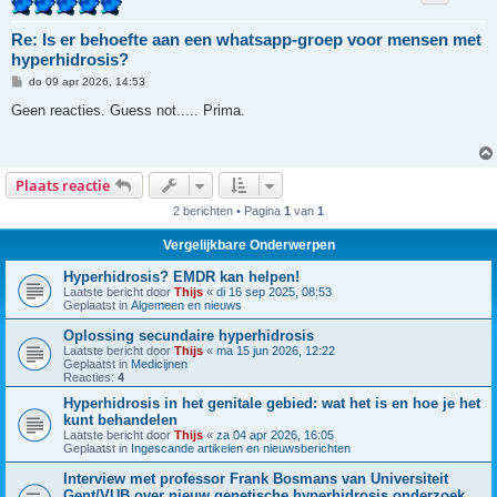
Re: Is er behoefte aan een whatsapp-groep voor mensen met
hyperhidrosis?
B
do 09 apr 2026, 14:53
e
r
Geen reacties. Guess not..... Prima.
i
c
h
t
Plaats reactie
2 berichten • Pagina
1
van
1
Vergelijkbare Onderwerpen
Hyperhidrosis? EMDR kan helpen!
Laatste bericht door
Thijs
«
di 16 sep 2025, 08:53
Geplaatst in
Algemeen en nieuws
Oplossing secundaire hyperhidrosis
Laatste bericht door
Thijs
«
ma 15 jun 2026, 12:22
Geplaatst in
Medicijnen
Reacties:
4
Hyperhidrosis in het genitale gebied: wat het is en hoe je het
kunt behandelen
Laatste bericht door
Thijs
«
za 04 apr 2026, 16:05
Geplaatst in
Ingescande artikelen en nieuwsberichten
Interview met professor Frank Bosmans van Universiteit
Gent/VUB over nieuw genetische hyperhidrosis onderzoek