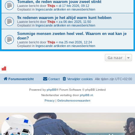
Tomaten, de reden waarom jouw zweet stinkt
Laatste bericht door
Thijs
«
di 17 feb 2026, 09:12
Geplaatst in
Ingescande artikelen en nieuwsberichten
9x redenen waarom je het altijd warm kunt hebben
Laatste bericht door
Thijs
«
za 06 dec 2025, 11:50
Geplaatst in
Ingescande artikelen en nieuwsberichten
Sommige mensen zweten heel veel. Waarom en wat kan je
doen?
Laatste bericht door
Thijs
«
ma 25 mei 2026, 12:24
Geplaatst in
Ingescande artikelen en nieuwsberichten
Ga naar
Forumoverzicht
Contact
Verwijder cookies
Alle tijden zijn
UTC+02:00
Powered by
phpBB
® Forum Software © phpBB Limited
Nederlandse vertaling door
phpBB.nl
.
Privacy
|
Gebruikersvoorwaarden