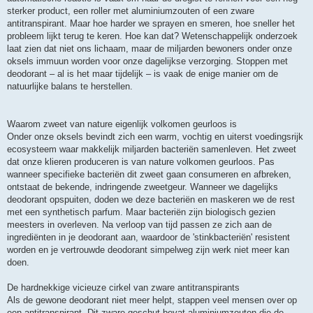
sterker product, een roller met aluminiumzouten of een zware
antitranspirant. Maar hoe harder we sprayen en smeren, hoe sneller het
probleem lijkt terug te keren. Hoe kan dat? Wetenschappelijk onderzoek
laat zien dat niet ons lichaam, maar de miljarden bewoners onder onze
oksels immuun worden voor onze dagelijkse verzorging. Stoppen met
deodorant – al is het maar tijdelijk – is vaak de enige manier om de
natuurlijke balans te herstellen.
Waarom zweet van nature eigenlijk volkomen geurloos is
Onder onze oksels bevindt zich een warm, vochtig en uiterst voedingsrijk
ecosysteem waar makkelijk miljarden bacteriën samenleven. Het zweet
dat onze klieren produceren is van nature volkomen geurloos. Pas
wanneer specifieke bacteriën dit zweet gaan consumeren en afbreken,
ontstaat de bekende, indringende zweetgeur. Wanneer we dagelijks
deodorant opspuiten, doden we deze bacteriën en maskeren we de rest
met een synthetisch parfum. Maar bacteriën zijn biologisch gezien
meesters in overleven. Na verloop van tijd passen ze zich aan de
ingrediënten in je deodorant aan, waardoor de 'stinkbacteriën' resistent
worden en je vertrouwde deodorant simpelweg zijn werk niet meer kan
doen.
De hardnekkige vicieuze cirkel van zware antitranspirants
Als de gewone deodorant niet meer helpt, stappen veel mensen over op
een antitranspirant. Dit zware geschut bevat aluminiumzouten die de