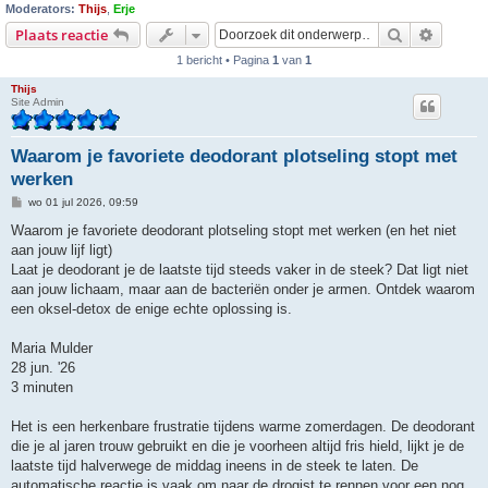
Moderators:
Thijs
,
Erje
Zoek
Uitgebr
Plaats reactie
1 bericht • Pagina
1
van
1
Thijs
Site Admin
Waarom je favoriete deodorant plotseling stopt met
werken
B
wo 01 jul 2026, 09:59
e
r
Waarom je favoriete deodorant plotseling stopt met werken (en het niet
i
aan jouw lijf ligt)
c
h
Laat je deodorant je de laatste tijd steeds vaker in de steek? Dat ligt niet
t
aan jouw lichaam, maar aan de bacteriën onder je armen. Ontdek waarom
een oksel-detox de enige echte oplossing is.
Maria Mulder
28 jun. '26
3 minuten
Het is een herkenbare frustratie tijdens warme zomerdagen. De deodorant
die je al jaren trouw gebruikt en die je voorheen altijd fris hield, lijkt je de
laatste tijd halverwege de middag ineens in de steek te laten. De
automatische reactie is vaak om naar de drogist te rennen voor een nog