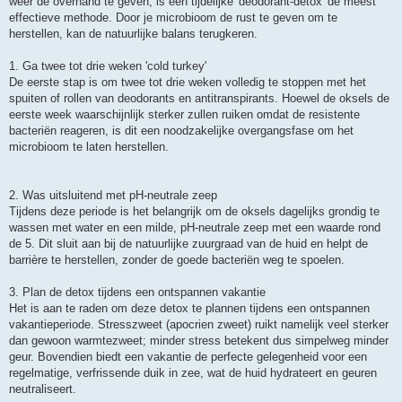
weer de overhand te geven, is een tijdelijke 'deodorant-detox' de meest
effectieve methode. Door je microbioom de rust te geven om te
herstellen, kan de natuurlijke balans terugkeren.
1. Ga twee tot drie weken 'cold turkey'
De eerste stap is om twee tot drie weken volledig te stoppen met het
spuiten of rollen van deodorants en antitranspirants. Hoewel de oksels de
eerste week waarschijnlijk sterker zullen ruiken omdat de resistente
bacteriën reageren, is dit een noodzakelijke overgangsfase om het
microbioom te laten herstellen.
2. Was uitsluitend met pH-neutrale zeep
Tijdens deze periode is het belangrijk om de oksels dagelijks grondig te
wassen met water en een milde, pH-neutrale zeep met een waarde rond
de 5. Dit sluit aan bij de natuurlijke zuurgraad van de huid en helpt de
barrière te herstellen, zonder de goede bacteriën weg te spoelen.
3. Plan de detox tijdens een ontspannen vakantie
Het is aan te raden om deze detox te plannen tijdens een ontspannen
vakantieperiode. Stresszweet (apocrien zweet) ruikt namelijk veel sterker
dan gewoon warmtezweet; minder stress betekent dus simpelweg minder
geur. Bovendien biedt een vakantie de perfecte gelegenheid voor een
regelmatige, verfrissende duik in zee, wat de huid hydrateert en geuren
neutraliseert.