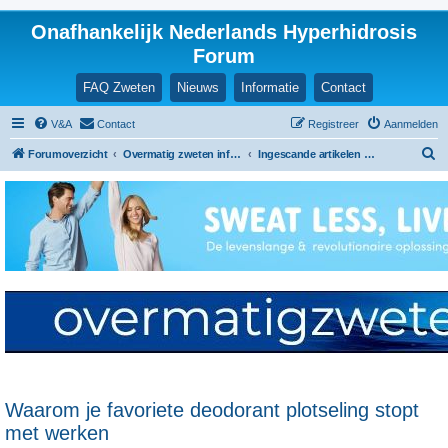
Onafhankelijk Nederlands Hyperhidrosis
Forum
FAQ Zweten
Nieuws
Informatie
Contact
V&A
Contact
Registreer
Aanmelden
Z
Forumoverzicht
Overmatig zweten informatie en ervaringen
Ingescande artikelen en nieuwsberichten
o
e
k
Waarom je favoriete deodorant plotseling stopt
met werken