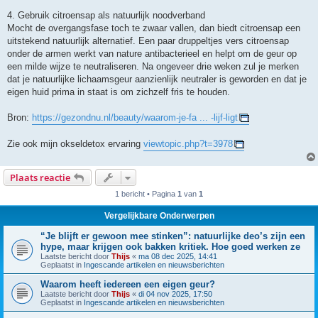
4. Gebruik citroensap als natuurlijk noodverband
Mocht de overgangsfase toch te zwaar vallen, dan biedt citroensap een
uitstekend natuurlijk alternatief. Een paar druppeltjes vers citroensap
onder de armen werkt van nature antibacterieel en helpt om de geur op
een milde wijze te neutraliseren. Na ongeveer drie weken zul je merken
dat je natuurlijke lichaamsgeur aanzienlijk neutraler is geworden en dat je
eigen huid prima in staat is om zichzelf fris te houden.
Bron:
https://gezondnu.nl/beauty/waarom-je-fa ... -lijf-ligt
Zie ook mijn okseldetox ervaring
viewtopic.php?t=3978
Plaats reactie
1 bericht • Pagina
1
van
1
Vergelijkbare Onderwerpen
“Je blijft er gewoon mee stinken”: natuurlijke deo’s zijn een
hype, maar krijgen ook bakken kritiek. Hoe goed werken ze
Laatste bericht door
Thijs
«
ma 08 dec 2025, 14:41
Geplaatst in
Ingescande artikelen en nieuwsberichten
Waarom heeft iedereen een eigen geur?
Laatste bericht door
Thijs
«
di 04 nov 2025, 17:50
Geplaatst in
Ingescande artikelen en nieuwsberichten