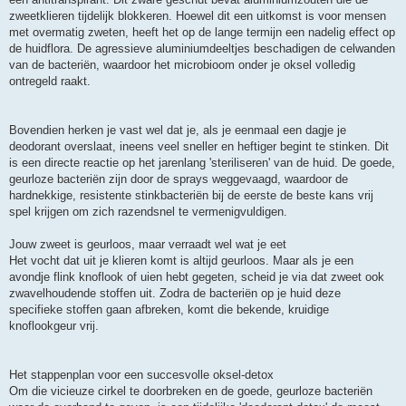
zweetklieren tijdelijk blokkeren. Hoewel dit een uitkomst is voor mensen
met overmatig zweten, heeft het op de lange termijn een nadelig effect op
de huidflora. De agressieve aluminiumdeeltjes beschadigen de celwanden
van de bacteriën, waardoor het microbioom onder je oksel volledig
ontregeld raakt.
Bovendien herken je vast wel dat je, als je eenmaal een dagje je
deodorant overslaat, ineens veel sneller en heftiger begint te stinken. Dit
is een directe reactie op het jarenlang 'steriliseren' van de huid. De goede,
geurloze bacteriën zijn door de sprays weggevaagd, waardoor de
hardnekkige, resistente stinkbacteriën bij de eerste de beste kans vrij
spel krijgen om zich razendsnel te vermenigvuldigen.
Jouw zweet is geurloos, maar verraadt wel wat je eet
Het vocht dat uit je klieren komt is altijd geurloos. Maar als je een
avondje flink knoflook of uien hebt gegeten, scheid je via dat zweet ook
zwavelhoudende stoffen uit. Zodra de bacteriën op je huid deze
specifieke stoffen gaan afbreken, komt die bekende, kruidige
knoflookgeur vrij.
Het stappenplan voor een succesvolle oksel-detox
Om die vicieuze cirkel te doorbreken en de goede, geurloze bacteriën