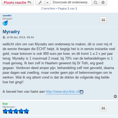
Zoek
Uitgebr
Plaats reactie
2 berichten • Pagina
1
van
1
sander
Druppel
Myradry
B
di 09 dec 2014, 09:44
e
r
wellicht slim om van Myradry een onderwerp te maken, dit is voor mij nl
i
de eerste therapie die ECHT helpt, ik begrijp het is in eerste instantie veel
c
h
geld, maar botoxen is ook 900 euro per keer, en dit komt 1 a 2 x per jaar
t
terug. Myradry is 1 maximaal 2 maal, bij 70% van de behandelingen is 1
maal genoeg. Ik ben zelf in Haarlem geweest bij Dr Toth, erg goed
gegaan. Verdoven deed amper pijn, behandeling zelf niet gevoeld, daarna
paar dagen wat zwelling, maar verder geen pijn of belemmeringen om te
werken. Wat ik erg attent vond is dat de dokter de volgende dag belde
hoe het ging!!
ik beveel hen van harte aan
http://www.dryclinic.nl
Erje
Moderator