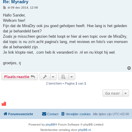
Re: Myradry
B
di 09 dec 2014, 12:06
e
r
Hallo Sander,
i
Welkom hier!
c
h
Fijn dat de MiraDry ook jou goed geholpen heeft. Hoe lang is het geleden
t
dat je behandeld bent?
Zoals je misschien gezien hebt loopt er hier al een topic over de MiraDry,
dat topic is nu zo'n acht pagina's lang, met reviews en foto's van mensen
die al behandeld zijn.
Je link klopte niet, .com heb ik veranderd in .nl en nu klopt hij wel.
groetjes, rj
Plaats reactie
2 berichten • Pagina
1
van
1
Ga naar
Forumoverzicht
Contact
Verwijder cookies
Alle tijden zijn
UTC+02:00
Powered by
phpBB
® Forum Software © phpBB Limited
Nederlandse vertaling door
phpBB.nl
.