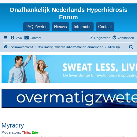
Onafhankelijk Nederlands Hyperhidrosis
Forum
FAQ Zweten
Nieuws
Informatie
Contact
V&A
Contact
Registreer
Aanmelden
Z
Forumoverzicht
Overmatig zweten informatie en ervaringen
MiraDry
o
e
k
Myradry
Moderators:
Thijs
,
Erje