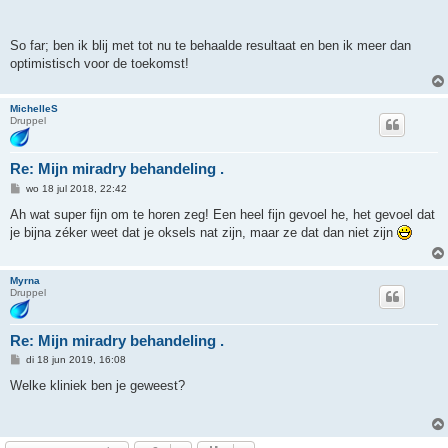
So far; ben ik blij met tot nu te behaalde resultaat en ben ik meer dan
optimistisch voor de toekomst!
MichelleS
Druppel
Re: Mijn miradry behandeling .
B
wo 18 jul 2018, 22:42
e
r
Ah wat super fijn om te horen zeg! Een heel fijn gevoel he, het gevoel dat
i
je bijna zéker weet dat je oksels nat zijn, maar ze dat dan niet zijn
c
h
t
Myrna
Druppel
Re: Mijn miradry behandeling .
B
di 18 jun 2019, 16:08
e
r
Welke kliniek ben je geweest?
i
c
h
t