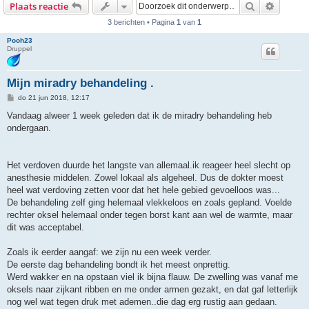
Zoek
Uitgebr
Plaats reactie
3 berichten • Pagina
1
van
1
Pooh23
Druppel
Mijn miradry behandeling .
B
do 21 jun 2018, 12:17
e
r
Vandaag alweer 1 week geleden dat ik de miradry behandeling heb
i
ondergaan.
c
h
t
Het verdoven duurde het langste van allemaal.ik reageer heel slecht op
anesthesie middelen. Zowel lokaal als algeheel. Dus de dokter moest
heel wat verdoving zetten voor dat het hele gebied gevoelloos was...
De behandeling zelf ging helemaal vlekkeloos en zoals gepland. Voelde
rechter oksel helemaal onder tegen borst kant aan wel de warmte, maar
dit was acceptabel.
Zoals ik eerder aangaf: we zijn nu een week verder.
De eerste dag behandeling bondt ik het meest onprettig.
Werd wakker en na opstaan viel ik bijna flauw. De zwelling was vanaf me
oksels naar zijkant ribben en me onder armen gezakt, en dat gaf letterlijk
nog wel wat tegen druk met ademen..die dag erg rustig aan gedaan.