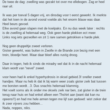
De twee de dag: zwelling was gezakt tot over me ellebogen. Zag er heel
raar uit.
Ik was per toeval 5 dagen vrij, en dinsdag voor t eerst gewerkt. Ik merkte
dat het toen in de avond vooral voelde als het enorm blauw was daar.
Heel beurs gevoel.
Elke avond gaan slapen met de koelpaks. En nu dus week later : rechts
is de zwelling al helemaal weg. Ook geen harde plekken ect meer.
Links nog iets gezwollen en zit 1 rare samen getrokken e harde plek.
Nog geen druppeltje zweet verloren.
Gister gewerkt, was buiten in Zwolle in de Brande zon bezig met een
trein, bloedje heet. Maar daar bleef alles rustig droog.
Daar in tegen, heb ik sinds de miradry wel dat ik in de nacht helemaal
klam wordt van “nevel” zweet.
voor heen had ik enkel hyperhydrosis in oksel gebied.3! sneller zweet
handjes. Maar nu heb ik dat ik bij warm weer zoals gister zeik bat tussen
me borsten wordt...3. Dus snachts helemaal klammig.
Het voelt soms als ik onder me oksels zeik nar ben, zat gister in de trein
terug naar huis en had enkel alleen een Thshirt aan (want dat kan nu
opeens!!) en had me hele armen tegen me lijf san geduwd: wist zeker dat
ik zeer vijvers zou hebben...
Nada, noppes, niks.