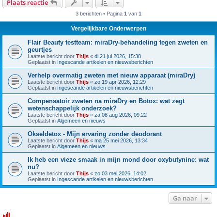
Plaats reactie
3 berichten • Pagina
1
van
1
Vergelijkbare Onderwerpen
Flair Beauty testteam: miraDry-behandeling tegen zweten en
geurtjes
Laatste bericht door
Thijs
«
di 21 jul 2026, 15:38
Geplaatst in
Ingescande artikelen en nieuwsberichten
Verhelp overmatig zweten met nieuw apparaat (miraDry)
Laatste bericht door
Thijs
«
zo 19 apr 2026, 12:29
Geplaatst in
Ingescande artikelen en nieuwsberichten
Compensatoir zweten na miraDry en Botox: wat zegt
wetenschappelijk onderzoek?
Laatste bericht door
Thijs
«
za 08 aug 2026, 09:22
Geplaatst in
Algemeen en nieuws
Okseldetox - Mijn ervaring zonder deodorant
Laatste bericht door
Thijs
«
ma 25 mei 2026, 13:34
Geplaatst in
Algemeen en nieuws
Ik heb een vieze smaak in mijn mond door oxybutynine: wat
nu?
Laatste bericht door
Thijs
«
zo 03 mei 2026, 14:02
Geplaatst in
Ingescande artikelen en nieuwsberichten
Ga naar