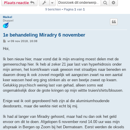
Zoek
Uitgebr
Plaats reactie
9 berichten • Pagina
1
van
1
Maikel
Druppel
1e behandeling Miradry 6 november
B
vr 09 nov 2018, 16:08
e
r
Hoi,
i
c
h
Ik ben nieuw hier, maar vond dat ik mijn ervaring moest delen met de
t
gemeenschap hier. Ik heb al zeker 21 jaar last van hyperhidrosis onder
mijn armen, het komt/kwam vaak gewoon met straaltjes naar beneden en
daarom droeg ik ook zoveel mogelijk wit aangezien zwart na een aantal
keer wassen heel erg ging stinken als er een beetje zweet op kwam.
Gelukkig psychisch weinig last van gehad, alleen soms wat
ongemakkelijk door de grote kringen op mijn wittte truien/shirts/blousen.
Enige wat ik ooit geprobeerd heb zijn al die aluminiumhoudende
deodorants, maar die werkte niet echt bij mij.
Ik had al langer van Miradry gehoord, maar had nu dan ook het geld
ervoor om dit te doen. Afgelopen 6 november rond 14.00 uur was mijn
afspraak in Bergen op Zoom bij het Dermateam. Eerst werden de oksels