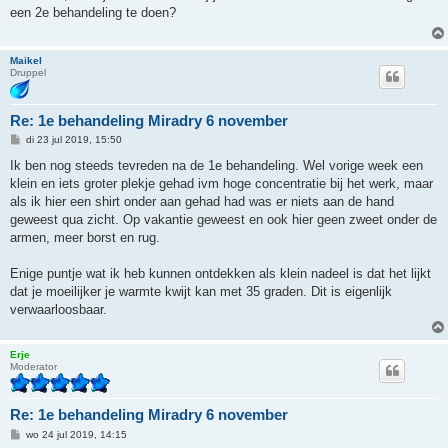
i
een 2e behandeling te doen?
c
h
t
Maikel
Druppel
Re: 1e behandeling Miradry 6 november
B
di 23 jul 2019, 15:50
e
r
Ik ben nog steeds tevreden na de 1e behandeling. Wel vorige week een
i
klein en iets groter plekje gehad ivm hoge concentratie bij het werk, maar
c
h
als ik hier een shirt onder aan gehad had was er niets aan de hand
t
geweest qua zicht. Op vakantie geweest en ook hier geen zweet onder de
armen, meer borst en rug.
Enige puntje wat ik heb kunnen ontdekken als klein nadeel is dat het lijkt
dat je moeilijker je warmte kwijt kan met 35 graden. Dit is eigenlijk
verwaarloosbaar.
Erje
Moderator
Re: 1e behandeling Miradry 6 november
B
wo 24 jul 2019, 14:15
e