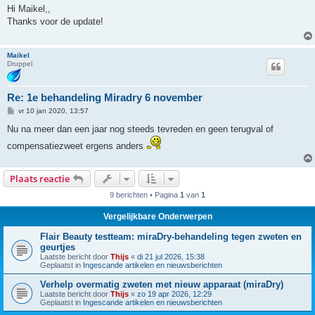
r
Hi Maikel,,
i
Thanks voor de update!
c
h
t
Maikel
Druppel
Re: 1e behandeling Miradry 6 november
B
vr 10 jan 2020, 13:57
e
r
Nu na meer dan een jaar nog steeds tevreden en geen terugval of
i
c
compensatiezweet ergens anders
h
t
Plaats reactie
9 berichten • Pagina
1
van
1
Vergelijkbare Onderwerpen
Flair Beauty testteam: miraDry-behandeling tegen zweten en
geurtjes
Laatste bericht door
Thijs
«
di 21 jul 2026, 15:38
Geplaatst in
Ingescande artikelen en nieuwsberichten
Verhelp overmatig zweten met nieuw apparaat (miraDry)
Laatste bericht door
Thijs
«
zo 19 apr 2026, 12:29
Geplaatst in
Ingescande artikelen en nieuwsberichten