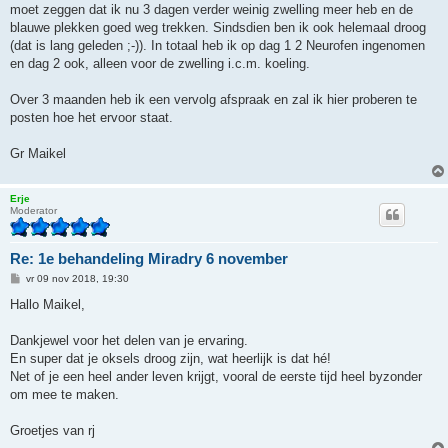
moet zeggen dat ik nu 3 dagen verder weinig zwelling meer heb en de
blauwe plekken goed weg trekken. Sindsdien ben ik ook helemaal droog
(dat is lang geleden ;-)). In totaal heb ik op dag 1 2 Neurofen ingenomen
en dag 2 ook, alleen voor de zwelling i.c.m. koeling.
Over 3 maanden heb ik een vervolg afspraak en zal ik hier proberen te
posten hoe het ervoor staat.
Gr Maikel
Erje
Moderator
Re: 1e behandeling Miradry 6 november
B
vr 09 nov 2018, 19:30
e
r
Hallo Maikel,
i
c
h
Dankjewel voor het delen van je ervaring.
t
En super dat je oksels droog zijn, wat heerlijk is dat hé!
Net of je een heel ander leven krijgt, vooral de eerste tijd heel byzonder
om mee te maken.
Groetjes van rj