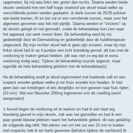
opgemeten, bij mij was links iets groter dan rechts. Daarna werden beide
oksels verdoofd met een half kopje vloeistof per oksel totaal welke op
verschillende punten werden geplaatst. ik denk tussen de 25/35 prikken
aan beide kanten. Af en toe zat er een vervelende tussen, maar over het
algemeen genomen was het niet pijnlijk. Daarna werden er "stickers" op
de oksels gelegd en nat gemaakt, zodat de behandelaar kon zien waar
het apparaat zijn werk moest doen. De behandeling werd bij mij
gedeeltelijk door de Dermatoloog en gedeeltelijk door de huidtherapeute
uitgevoerd. Bij mijn rechter oksel heb ik geen pijn ervaren, maar bij mijn
linker oksel had ik op 4 puntjes een licht branderig gevoel, dit kan met de
verdoving te maken gehad hebben. (dit was niet zo erg dat er extra
verdoving nodig was). Tijdens de behandeling muziek opgezet, maar
eigenlijk de hele behandeling gekletst met de behandelaar(s).
Na de behandeling wordt je oksel ingesmeerd met koelende zalf en een
icepack eronder gedaan welke je tot thuis eronder kon houden. Ik had
geen last van tintelingen of iets dergelijks en kon gewoon naar huis rijden
(10 min). Wel een Neurofen 200mg ingenomen ivm de zwelling (werd
aangeraden)
's Avond begon de verdoving uit te werken en had ik een heel erg
branderig gevoel in mijn oksels, ook was het gezwollen en had ik een
paar goede blauwe plekken naast het behandelde gebied, dit was gelukkig
de volgende dag nihil. Het advies van om het uur een 15 min te koelen
met icepacks heb ik ter harte genomen (behalve tijdens de nachtrust) Ik