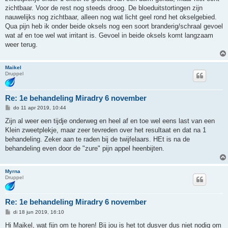
c
h
zichtbaar. Voor de rest nog steeds droog. De bloeduitstortingen zijn
t
nauwelijks nog zichtbaar, alleen nog wat licht geel rond het okselgebied.
Qua pijn heb ik onder beide oksels nog een soort branderig/schraal gevoel
wat af en toe wel wat irritant is. Gevoel in beide oksels komt langzaam
weer terug.
Maikel
Druppel
Re: 1e behandeling Miradry 6 november
B
do 11 apr 2019, 10:44
e
r
Zijn al weer een tijdje onderweg en heel af en toe wel eens last van een
i
Klein zweetplekje, maar zeer tevreden over het resultaat en dat na 1
c
h
behandeling. Zeker aan te raden bij de twijfelaars. HEt is na de
t
behandeling even door de "zure" pijn appel heenbijten.
Myrna
Druppel
Re: 1e behandeling Miradry 6 november
B
di 18 jun 2019, 16:10
e
r
Hi Maikel, wat fijn om te horen! Bij jou is het tot dusver dus niet nodig om