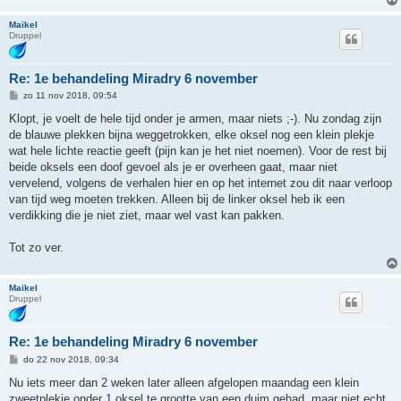
Maikel
Druppel
Re: 1e behandeling Miradry 6 november
B
zo 11 nov 2018, 09:54
e
r
Klopt, je voelt de hele tijd onder je armen, maar niets ;-). Nu zondag zijn
i
de blauwe plekken bijna weggetrokken, elke oksel nog een klein plekje
c
h
wat hele lichte reactie geeft (pijn kan je het niet noemen). Voor de rest bij
t
beide oksels een doof gevoel als je er overheen gaat, maar niet
vervelend, volgens de verhalen hier en op het internet zou dit naar verloop
van tijd weg moeten trekken. Alleen bij de linker oksel heb ik een
verdikking die je niet ziet, maar wel vast kan pakken.
Tot zo ver.
Maikel
Druppel
Re: 1e behandeling Miradry 6 november
B
do 22 nov 2018, 09:34
e
r
Nu iets meer dan 2 weken later alleen afgelopen maandag een klein
i
zweetplekje onder 1 oksel te grootte van een duim gehad, maar niet echt