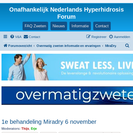
Onafhankelijk Nederlands Hyperhidrosis
Forum
FAQ Zweten
Nieuws
Informatie
Contact
V&A
Contact
Registreer
Aanmelden
Z
Forumoverzicht
Overmatig zweten informatie en ervaringen
MiraDry
o
e
k
1e behandeling Miradry 6 november
Moderators:
Thijs
,
Erje