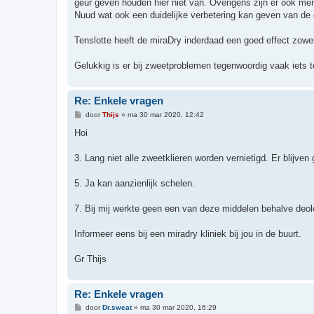
geur geven houden hier niet van. Overigens zijn er ook men
Nuud wat ook een duidelijke verbetering kan geven van de 
Tenslotte heeft de miraDry inderdaad een goed effect zowe
Gelukkig is er bij zweetproblemen tegenwoordig vaak iets 
Re: Enkele vragen
B
door
Thijs
»
ma 30 mar 2020, 12:42
e
r
Hoi
i
c
h
3. Lang niet alle zweetklieren worden vernietigd. Er blijv
t
5. Ja kan aanzienlijk schelen.
7. Bij mij werkte geen een van deze middelen behalve deole
Informeer eens bij een miradry kliniek bij jou in de buurt.
Gr Thijs
Re: Enkele vragen
B
door
Dr.sweat
»
ma 30 mar 2020, 16:29