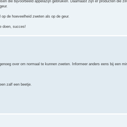
sen die bijvoorbeeld appelazijn gebruiken. Daarnaast zijn er producten die zil
geur.
l op de hoeveelheid zweten als op de geur.
te doen, succes!
en genoeg over om normaal te kunnen zweten. Informeer anders eens bij een mir
en zalf een beetje.