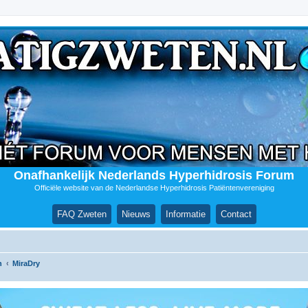
Onafhankelijk Nederlands Hyperhidrosis Forum
Officiële website van de Nederlandse Hyperhidrosis Patiëntenvereniging
FAQ Zweten
Nieuws
Informatie
Contact
n
MiraDry