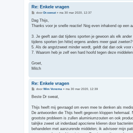
Re: Enkele vragen
B
door
Dr.sweat
»
ma 30 mar 2020, 12:37
e
r
Dag Thijs,
i
Thanks voor je snelle reactie! Nog even inhakend op een a
c
h
t
3. Je geeft aan dat tijdens sporten je gewoon als elk ander 
tijdens sporten (en hitte) ergens anders meer gaat zweten?
5. Als de angstzweet minder wordt, geldt dat dan ook voor
7. Waarom heb je zelf een hard hoofd tegen deze middelen
Groet,
Mitch
Re: Enkele vragen
B
door
Wim Venema
»
ma 30 mar 2020, 12:39
e
r
Beste Dr sweat,
i
c
h
Thijs heeft mij gevraagd om even mee te denken als medis
t
De antwoorden die Thijs heeft gegeven kloppen helemaal. N
grootste probleem is zullen aluminiumzouten en ook produc
talrijke zweet uit inderdaad apocriene klieren door bacterië
behandelen met aanzurende middelen; ik adviseer mijn pat