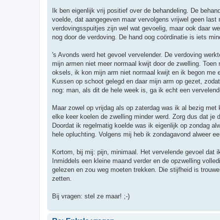
c
h
Ik ben eigenlijk vrij positief over de behandeling. De beha
t
voelde, dat aangegeven maar vervolgens vrijwel geen last 
verdovingsspuitjes zijn wel wat gevoelig, maar ook daar w
nog door de verdoving. De hand oog coördinatie is iets mi
's Avonds werd het gevoel vervelender. De verdoving werkte
mijn armen niet meer normaal kwijt door de zwelling. Toen 
oksels, ik kon mijn arm niet normaal kwijt en ik begon me e
Kussen op schoot gelegd en daar mijn arm op gezet, zodat m
nog: man, als dit de hele week is, ga ik echt een vervele
Maar zowel op vrijdag als op zaterdag was ik al bezig met ko
elke keer koelen de zwelling minder werd. Zorg dus dat je d
Doordat ik regelmatig koelde was ik eigenlijk op zondag al
hele opluchting. Volgens mij heb ik zondagavond alweer ee
Kortom, bij mij: pijn, minimaal. Het vervelende gevoel dat
Inmiddels een kleine maand verder en de opzwelling volledig
gelezen en zou weg moeten trekken. Die stijfheid is trouwen
zetten.
Bij vragen: stel ze maar! ;-)