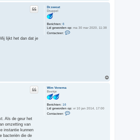
m
h
Dr.sweat
o
Druppel
o
g
Berichten:
6
Lid geworden op:
ma 30 mar 2020, 11:38
C
Contacteer:
o
j lijkt het dan dat je
n
t
a
c
t
e
e
r
D
r
.
O
s
m
w
h
e
Wim Venema
o
a
Beekje
o
t
g
Berichten:
16
Lid geworden op:
vr 10 jan 2014, 17:00
C
Contacteer:
o
t. Als de geur het
n
t
van omzetting van
a
te instantie kunnen
c
t
 bacteriën die de
e