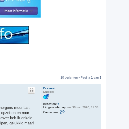
10 berichten • Pagina
1
van
1
Dr.sweat
Druppel
Berichten:
6
 nergens meer last
Lid geworden op:
ma 30 mar 2020, 11:38
C
Contacteer:
n opzetten en naar
o
n
arover heb ik enkele
t
olpen, gelukkig maar!
a
c