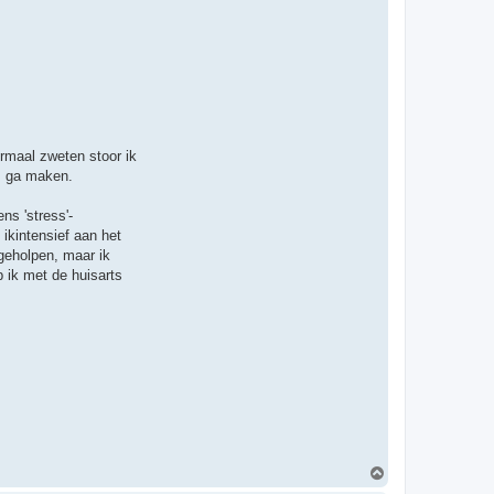
t
e
e
r
D
r
.
s
w
e
a
t
ormaal zweten stoor ik
es ga maken.
ns 'stress'-
ikintensief aan het
geholpen, maar ik
 ik met de huisarts
O
m