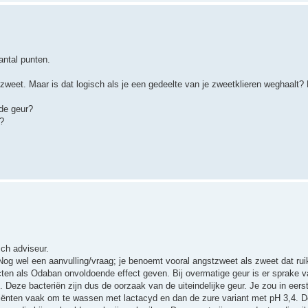
antal punten.
zweet. Maar is dat logisch als je een gedeelte van je zweetklieren weghaalt? Mi
 de geur?
?
ch adviseur.
og wel een aanvulling/vraag; je benoemt vooral angstzweet als zweet dat ruik
ten als Odaban onvoldoende effect geven. Bij overmatige geur is er sprake 
n. Deze bacteriën zijn dus de oorzaak van de uiteindelijke geur. Je zou in eers
iënten vaak om te wassen met lactacyd en dan de zure variant met pH 3,4. De