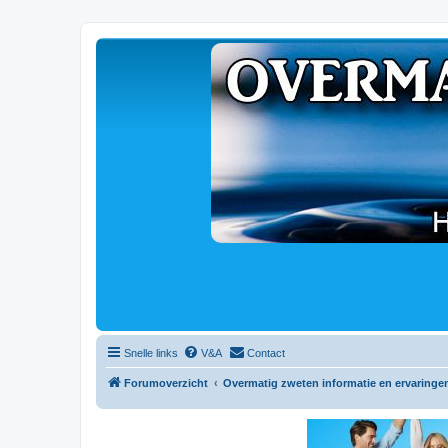
Snelle links
V&A
Contact
Forumoverzicht
Overmatig zweten informatie en ervaringe