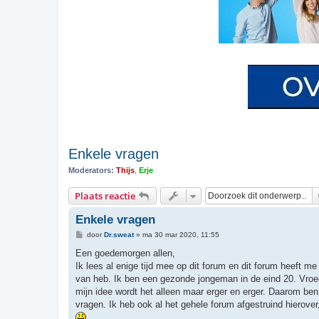
Enkele vragen
Moderators:
Thijs
,
Erje
Plaats reactie
Enkele vragen
B
door
Dr.sweat
»
ma 30 mar 2020, 11:55
e
r
Een goedemorgen allen,
i
Ik lees al enige tijd mee op dit forum en dit forum heeft m
c
h
van heb. Ik ben een gezonde jongeman in de eind 20. Vroeg
t
mijn idee wordt het alleen maar erger en erger. Daarom ben
vragen. Ik heb ook al het gehele forum afgestruind hierove