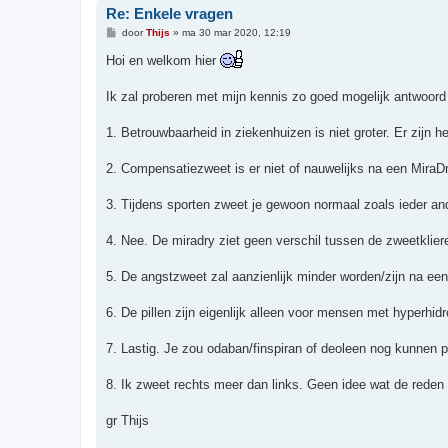
Re: Enkele vragen
B
door
Thijs
»
ma 30 mar 2020, 12:19
e
r
Hoi en welkom hier
i
c
h
Ik zal proberen met mijn kennis zo goed mogelijk antwoord
t
1. Betrouwbaarheid in ziekenhuizen is niet groter. Er zijn h
2. Compensatiezweet is er niet of nauwelijks na een MiraD
3. Tijdens sporten zweet je gewoon normaal zoals ieder an
4. Nee. De miradry ziet geen verschil tussen de zweetklie
5. De angstzweet zal aanzienlijk minder worden/zijn na ee
6. De pillen zijn eigenlijk alleen voor mensen met hyperhid
7. Lastig. Je zou odaban/finspiran of deoleen nog kunnen p
8. Ik zweet rechts meer dan links. Geen idee wat de reden 
gr Thijs