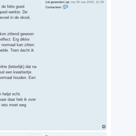
Lid geworden op:
ma 30 mar 2020, 11:38
a
C
 de hitte goed
b
Contacteer:
o
r
 goed werkte. De
n
a
t
evoel in de oksel,
l
a
t
c
o
t
r
e
k kon zittend gewoon
e
r
effect. Erg dikke
D
t normaal kan zitten.
r
.
elde. Toen dacht ik
s
w
e
a
te (letterlijk) dat na
t
el een kwartiertje.
 normaal houden. Een
 helpt echt.
maar daar heb ik over
e iets moet weg
O
m
h