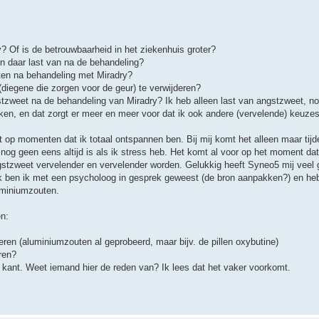
 Of is de betrouwbaarheid in het ziekenhuis groter?
 daar last van na de behandeling?
orten na behandeling met Miradry?
 (diegene die zorgen voor de geur) te verwijderen?
gstzweet na de behandeling van Miradry? Ik heb alleen last van angstzweet, n
iken, en dat zorgt er meer en meer voor dat ik ook andere (vervelende) keuz
t op momenten dat ik totaal ontspannen ben. Bij mij komt het alleen maar tijde
g geen eens altijd is als ik stress heb. Het komt al voor op het moment dat 
ngstzweet vervelender en vervelender worden. Gelukkig heeft Syneo5 mij veel 
ok ben ik met een psycholoog in gesprek geweest (de bron aanpakken?) en heb
uminiumzouten.
n:
eren (aluminiumzouten al geprobeerd, maar bijv. de pillen oxybutine)
ren?
e kant. Weet iemand hier de reden van? Ik lees dat het vaker voorkomt.