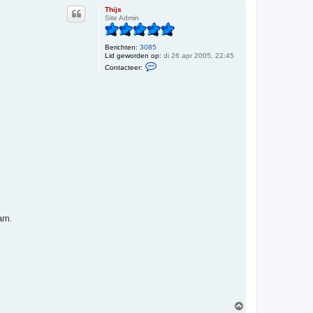
h
Thijs
o
Site Admin
o
g
Berichten:
3085
Lid geworden op:
di 26 apr 2005, 22:45
C
Contacteer:
o
n
t
a
c
t
e
e
r
T
h
i
j
s
aam.
O