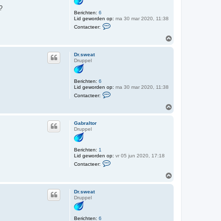
g
?
Berichten:
6
Lid geworden op:
ma 30 mar 2020, 11:38
C
Contacteer:
o
n
O
t
m
a
h
c
Dr.sweat
o
t
Druppel
o
e
e
g
r
Berichten:
6
D
Lid geworden op:
ma 30 mar 2020, 11:38
r
C
.
Contacteer:
o
s
n
O
w
t
e
m
a
a
h
c
Gabraltor
t
o
t
Druppel
o
e
e
g
r
Berichten:
1
D
Lid geworden op:
vr 05 jun 2020, 17:18
r
C
.
Contacteer:
o
s
n
O
w
t
e
m
a
a
h
c
Dr.sweat
t
o
t
Druppel
o
e
e
g
r
Berichten:
6
G