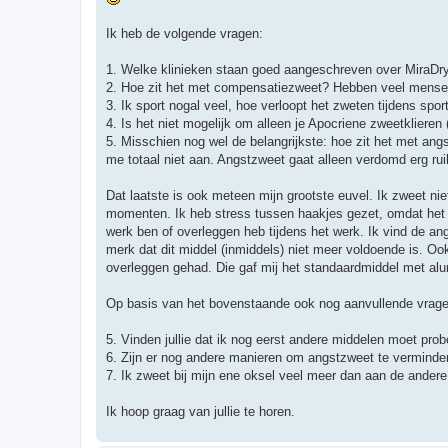
Ik heb de volgende vragen:
1. Welke klinieken staan goed aangeschreven over MiraDry?
2. Hoe zit het met compensatiezweet? Hebben veel mensen
3. Ik sport nogal veel, hoe verloopt het zweten tijdens sp
4. Is het niet mogelijk om alleen je Apocriene zweetklieren
5. Misschien nog wel de belangrijkste: hoe zit het met an
me totaal niet aan. Angstzweet gaat alleen verdomd erg ru
Dat laatste is ook meteen mijn grootste euvel. Ik zweet nie
momenten. Ik heb stress tussen haakjes gezet, omdat het no
werk ben of overleggen heb tijdens het werk. Ik vind de a
merk dat dit middel (inmiddels) niet meer voldoende is. O
overleggen gehad. Die gaf mij het standaardmiddel met al
Op basis van het bovenstaande ook nog aanvullende vrage
5. Vinden jullie dat ik nog eerst andere middelen moet prob
6. Zijn er nog andere manieren om angstzweet te verminde
7. Ik zweet bij mijn ene oksel veel meer dan aan de ander
Ik hoop graag van jullie te horen.