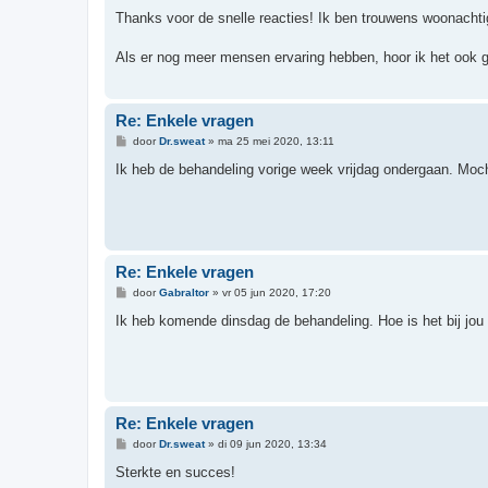
e
r
Thanks voor de snelle reacties! Ik ben trouwens woonachtig
i
c
h
Als er nog meer mensen ervaring hebben, hoor ik het ook g
t
Re: Enkele vragen
B
door
Dr.sweat
»
ma 25 mei 2020, 13:11
e
r
Ik heb de behandeling vorige week vrijdag ondergaan. Mocht
i
c
h
t
Re: Enkele vragen
B
door
Gabraltor
»
vr 05 jun 2020, 17:20
e
r
Ik heb komende dinsdag de behandeling. Hoe is het bij jou
i
c
h
t
Re: Enkele vragen
B
door
Dr.sweat
»
di 09 jun 2020, 13:34
e
r
Sterkte en succes!
i