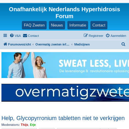
Onafhankelijk Nederlands Hyperhidrosis
Forum
FAQ Zweten
Nieuws
Informatie
Contact
V&A
Contact
Registreer
Aanmelden
Z
Forumoverzicht
Overmatig zweten informatie en ervaringen
Medicijnen
o
e
k
Help, Glycopyrronium tabletten niet te verkrijgen
Moderators:
Thijs
,
Erje