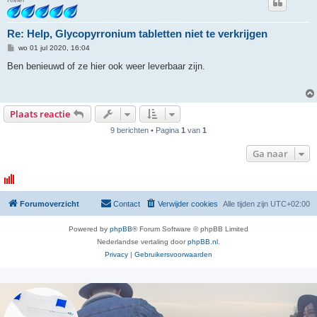
Re: Help, Glycopyrronium tabletten niet te verkrijgen
B
wo 01 jul 2020, 16:04
e
r
Ben benieuwd of ze hier ook weer leverbaar zijn.
i
c
h
t
Plaats reactie
9 berichten • Pagina
1
van
1
Ga naar
Forumoverzicht
Contact
Verwijder cookies
Alle tijden zijn
UTC+02:00
Powered by
phpBB
® Forum Software © phpBB Limited
Nederlandse vertaling door
phpBB.nl
.
Privacy
|
Gebruikersvoorwaarden