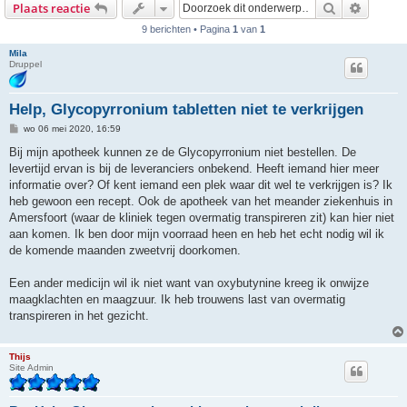
Zoek
Uitgebr
Plaats reactie
9 berichten • Pagina
1
van
1
Mila
Druppel
Help, Glycopyrronium tabletten niet te verkrijgen
B
wo 06 mei 2020, 16:59
e
r
Bij mijn apotheek kunnen ze de Glycopyrronium niet bestellen. De
i
levertijd ervan is bij de leveranciers onbekend. Heeft iemand hier meer
c
h
informatie over? Of kent iemand een plek waar dit wel te verkrijgen is? Ik
t
heb gewoon een recept. Ook de apotheek van het meander ziekenhuis in
Amersfoort (waar de kliniek tegen overmatig transpireren zit) kan hier niet
aan komen. Ik ben door mijn voorraad heen en heb het echt nodig wil ik
de komende maanden zweetvrij doorkomen.
Een ander medicijn wil ik niet want van oxybutynine kreeg ik onwijze
maagklachten en maagzuur. Ik heb trouwens last van overmatig
transpireren in het gezicht.
Thijs
Site Admin