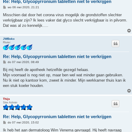
Re: Help, Glycopyrronium tabletten niet te verkrijgen
B
wo 06 mei 2020, 21:21
e
r
Misschien dat door het corona virus mogelijk de grondstoffen slechter
i
verkrijgbaar zijn? Ik lees vaker dat glyco slecht verkrijgbaar is in pilvorm.
c
h
Dat was al zo kennelijk.....
t
JWBokx
Rivier
Re: Help, Glycopyrronium tabletten niet te verkrijgen
B
do 07 mei 2020, 08:49
e
r
Bij mij heeft de apotheek hetzelfde gezegd helaas.
i
Mijn voorraad is nog niet op, maar ben wel wat minder gaan gebruiken.
c
h
Nu ik niet op kantoor kom, zweet ik minder. Mijn werkkamer thuis kan ik
t
een stuk koeler houden.
Thijs
Site Admin
Re: Help, Glycopyrronium tabletten niet te verkrijgen
B
do 07 mei 2020, 15:02
e
r
Ik heb het aan dermatoloog Wim Venema gevraagd. Hij heeft navraag