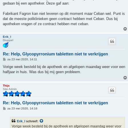
i
gedaan bij een apotheker. Deze gaf aan:
c
h
t
Fabrikant Fagron kan niet leveren op dit moment maar Ceban wel. Punt is
dat de meeste poliklinieken geen contract hebben met Ceban. Dus bij
apotheken vragen of ze contract hebben met ceban.
Erik_l
Druppel
Re: Help, Glycopyrronium tabletten niet te verkrijgen
B
za 23 mei 2020, 14:11
e
r
Vorige week besteld bij de apotheek en afgelopen maandag weer voor een
i
halfjaar in huis. Was dus bij mij geen probleem.
c
h
t
Thijs
Site Admin
Re: Help, Glycopyrronium tabletten niet te verkrijgen
B
za 23 mei 2020, 14:16
e
r
i
Erik_l
schreef:
c
h
Vorige week besteld bij de apotheek en afgelopen maandag weer voor