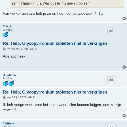
t
een halfjaar in huis. Was dus bij mij geen probleem.
Van welke fabrikant heb je ze en hoe heet de apotheek ? Thx
Erik_l
Druppel
Re: Help, Glycopyrronium tabletten niet te verkrijgen
B
za 23 mei 2020, 14:39
e
r
Ace apotheek
i
c
h
t
Dajobaca
Beekje
Re: Help, Glycopyrronium tabletten niet te verkrijgen
B
wo 01 jul 2020, 09:11
e
r
Ik heb vorige week voor het eersr weer pillen kunnen krijgen, dus ze zijn
i
er weer!
c
h
t
JWBokx
Rivier