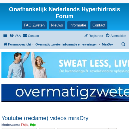
Onafhankelijk Nederlands Hyperhidrosis
Forum
FAQ Zweten
Nieuws
Informatie
Contact
V&A
Contact
Registreer
Aanmelden
Z
Forumoverzicht
Overmatig zweten informatie en ervaringen
MiraDry
o
e
k
Youtube (reclame) videos miraDry
Moderators:
Thijs
,
Erje