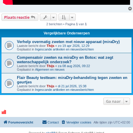
Plaats reactie
2 berichten • Pagina
1
van
1
Vergelijkbare Onderwerpen
Verhelp overmatig zweten met nieuw apparaat (miraDry)
Laatste bericht door
Thijs
«
zo 19 apr 2026, 12:29
Geplaatst in
Ingescande artikelen en nieuwsberichten
Compensatoir zweten na miraDry en Botox: wat zegt
wetenschappelijk onderzoek?
Laatste bericht door
Thijs
«
za 08 aug 2026, 09:22
Geplaatst in
Algemeen en nieuws
Flair Beauty testteam: miraDry-behandeling tegen zweten en
geurtjes
Laatste bericht door
Thijs
«
di 21 jul 2026, 15:38
Geplaatst in
Ingescande artikelen en nieuwsberichten
Ga naar
Forumoverzicht
Contact
Verwijder cookies
Alle tijden zijn
UTC+02:00
Powered by
phpBB
® Forum Software © phpBB Limited