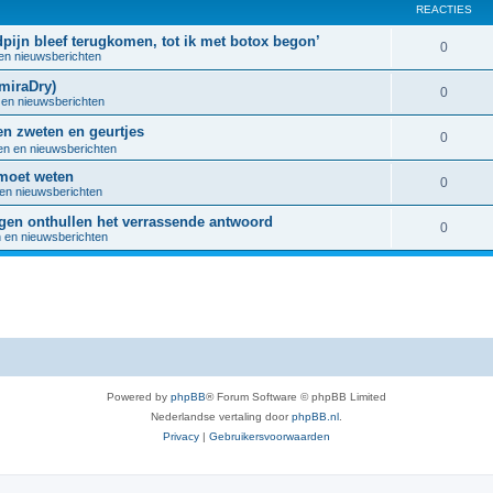
REACTIES
dpijn bleef terugkomen, tot ik met botox begon’
R
0
 en nieuwsberichten
e
miraDry)
R
0
 en nieuwsberichten
a
e
en zweten en geurtjes
c
R
0
a
en en nieuwsberichten
t
e
 moet weten
c
R
0
i
 en nieuwsberichten
a
t
e
e
en onthullen het verrassende antwoord
c
R
0
i
n en nieuwsberichten
a
s
t
e
e
c
i
a
s
t
e
c
i
s
t
e
i
s
Powered by
phpBB
® Forum Software © phpBB Limited
e
Nederlandse vertaling door
phpBB.nl
.
s
Privacy
|
Gebruikersvoorwaarden