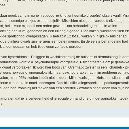
 mee.
ar goed, van pijn ga je niet dood, je krijgt er heerlijke droge(re) oksels van!!! Mir
aren sommige plekjes extreem pijnlijk. Misschien niet goed verdoofd (ik kreeg er 
lend, het is voor mij nooit een reden geweest om behandelingen niet te willen.
ndeling heb ik vrij genomen en een lui dagje gehad. Eten koken, wasmand tillen e
de sportschool overgeslagen. Ik heb zo'n 12 tot 16 weken pijnlijke oksels gehad. 
doe, de pijnlijke oksels zijn nergens een belemmering. Bij de eerste behandeling had
k alleen gegaan en heb ik gewoon zelf auto gereden.
nt van hyperhidrosis. Er liggen in wachtkamers bij de huisarts of dermatoloog folde
elmethode wordt o.a. psychotherapie voorgesteld. Psychotherapie om je gemakkel
e kwaal veroorzaken. Ik word hier boos van. Overmatig zweten is een lichamelijk pr
wel eens nerveus of ongemakkelijk, maar psychotherapie had mijn probleem echt n
ten, maar 95% zweten is óók niet te doen. Mijn oksels gaan klotsen in situaties d
 sterke concentratie moet opbrengen. Dus bij sollicitatiegesprekken, podiumpresentat
alleen ben, zoals bij het maken van een schriftelijk examen of het doen van mijn be
et aanpraten dat je je verlegenheid of je sociale onhandigheid moet aanpakken. Zoe
ry.