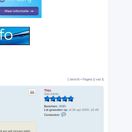
1 bericht • Pagina
1
van
1
Thijs
Site Admin
Berichten:
3085
Lid geworden op:
di 26 apr 2005, 22:45
C
Contacteer:
o
n
t
a
c
nt en wil graag mijn