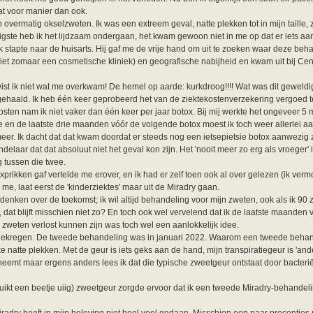
at voor manier dan ook.
 overmatig okselzweten. Ik was een extreem geval, natte plekken tot in mijn taille, z
tigste heb ik het lijdzaam ondergaan, het kwam gewoon niet in me op dat er iets aan
 Ik stapte naar de huisarts. Hij gaf me de vrije hand om uit te zoeken waar deze b
niet zomaar een cosmetische kliniek) en geografische nabijheid en kwam uit bij Ce
st ik niet wat me overkwam! De hemel op aarde: kurkdroog!!!! Wat was dit geweldi
 gehaald. Ik heb één keer geprobeerd het van de ziektekostenverzekering vergoed te 
e kosten nam ik niet vaker dan één keer per jaar botox. Bij mij werkte het ongeveer 
e en de laatste drie maanden vóór de volgende botox moest ik toch weer allerlei 
meer. Ik dacht dat dat kwam doordat er steeds nog een ietsepietsie botox aanwezig z
elaar dat dat absoluut niet het geval kon zijn. Het 'nooit meer zo erg als vroeger'
 tussen die twee.
rikken gaf vertelde me erover, en ik had er zelf toen ook al over gelezen (ik vermo
me, laat eerst de 'kinderziektes' maar uit de Miradry gaan.
adenken over de toekomst; ik wil altijd behandeling voor mijn zweten, ook als ik 9
., dat blijft misschien niet zo? En toch ook wel vervelend dat ik de laatste maanden
zweten verlost kunnen zijn was toch wel een aanlokkelijk idee.
g gekregen. De tweede behandeling was in januari 2022. Waarom een tweede beha
e natte plekken. Met de geur is iets geks aan de hand, mijn transpiratiegeur is 'an
neemt maar ergens anders lees ik dat die typische zweetgeur ontstaat door bacterië
 ruikt een beetje uiig) zweetgeur zorgde ervoor dat ik een tweede Miradry-behandel
radry heeft in mijn beleving niet heel veel gedaan. Misschien een paar procentjes 