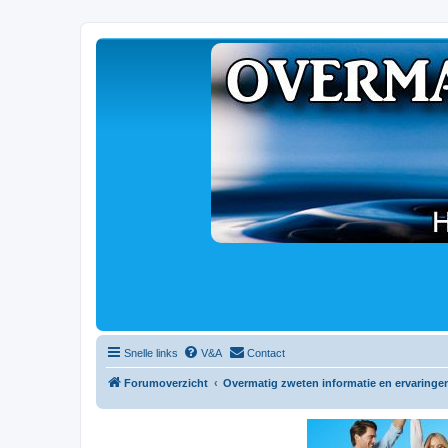
Snelle links
V&A
Contact
Forumoverzicht
Overmatig zweten informatie en ervaringe