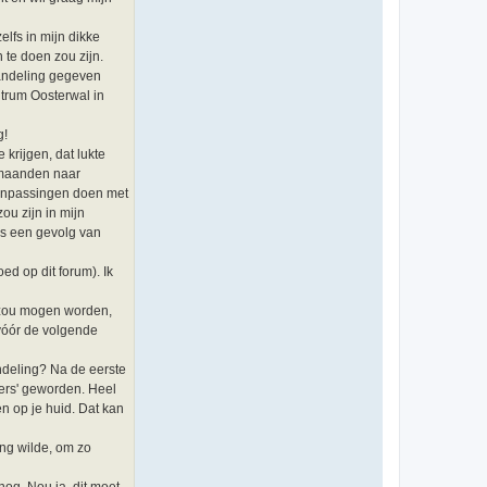
t
e
e
elfs in mijn dikke
r
 te doen zou zijn.
T
h
ehandeling gegeven
i
ntrum Oosterwal in
j
s
g!
krijgen, dat lukte
5 maanden naar
aanpassingen doen met
ou zijn in mijn
 is een gevolg van
ed op dit forum). Ik
0 zou mogen worden,
 vóór de volgende
ndeling? Na de eerste
ders' geworden. Heel
n op je huid. Dat kan
ing wilde, om zo
nog. Nou ja, dit moet