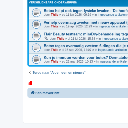
VERGELIJKBARE ONDERWERPEN
Botox helpt ook tegen fysieke kwalen: ‘De hoof
door
Thijs
»
zo 11 jan 2026, 09:19
» in
Ingescande artikelen
Verhelp overmatig zweten met nieuw apparaat (
door
Thijs
»
zo 19 apr 2026, 12:29
» in
Ingescande artikelen
Flair Beauty testteam: miraDry-behandeling teg
door
Thijs
»
di 21 jul 2026, 15:38
» in
Ingescande artikel
Botox tegen overmatig zweten: 6 dingen die je
door
Thijs
»
di 16 sep 2025, 14:07
» in
Ingescande artikelen
Kun je immuun worden voor botox? Dermatolog
door
Thijs
»
zo 22 mar 2026, 10:13
» in
Ingescande artikele
Terug naar “Algemeen en nieuws”
Forumoverzicht