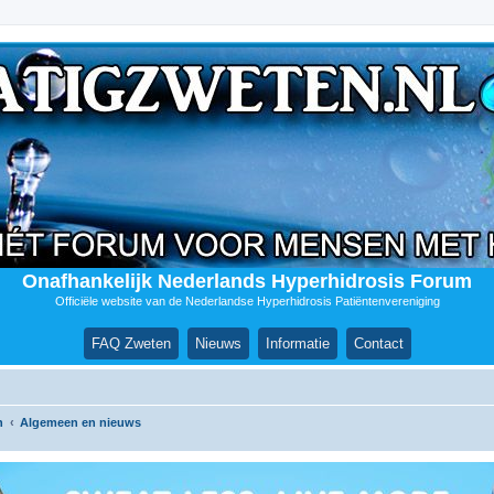
Onafhankelijk Nederlands Hyperhidrosis Forum
Officiële website van de Nederlandse Hyperhidrosis Patiëntenvereniging
FAQ Zweten
Nieuws
Informatie
Contact
n
Algemeen en nieuws