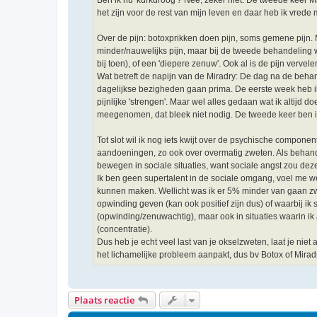
het zijn voor de rest van mijn leven en daar heb ik vrede
Over de pijn: botoxprikken doen pijn, soms gemene pijn. Ma
minder/nauwelijks pijn, maar bij de tweede behandeling w
bij toen), of een 'diepere zenuw'. Ook al is de pijn verve
Wat betreft de napijn van de Miradry: De dag na de beha
dagelijkse bezigheden gaan prima. De eerste week heb ik 
pijnlijke 'strengen'. Maar wel alles gedaan wat ik altijd 
meegenomen, dat bleek niet nodig. De tweede keer ben i
Tot slot wil ik nog iets kwijt over de psychische compone
aandoeningen, zo ook over overmatig zweten. Als behand
bewegen in sociale situaties, want sociale angst zou dez
Ik ben geen supertalent in de sociale omgang, voel me 
kunnen maken. Wellicht was ik er 5% minder van gaan zwe
opwinding geven (kan ook positief zijn dus) of waarbij ik
(opwinding/zenuwachtig), maar ook in situaties waarin ik 
(concentratie).
Dus heb je echt veel last van je okselzweten, laat je ni
het lichamelijke probleem aanpakt, dus bv Botox of Mirad
Plaats reactie