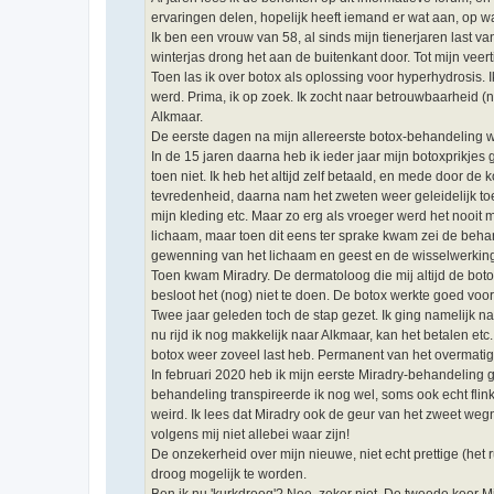
ervaringen delen, hopelijk heeft iemand er wat aan, op w
Ik ben een vrouw van 58, al sinds mijn tienerjaren last van
winterjas drong het aan de buitenkant door. Tot mijn veer
Toen las ik over botox als oplossing voor hyperhydrosis.
werd. Prima, ik op zoek. Ik zocht naar betrouwbaarheid (
Alkmaar.
De eerste dagen na mijn allereerste botox-behandeling wi
In de 15 jaren daarna heb ik ieder jaar mijn botoxprikjes
toen niet. Ik heb het altijd zelf betaald, en mede door d
tevredenheid, daarna nam het zweten weer geleidelijk to
mijn kleding etc. Maar zo erg als vroeger werd het nooit 
lichaam, maar toen dit eens ter sprake kwam zei de behand
gewenning van het lichaam en geest en de wisselwerking
Toen kwam Miradry. De dermatoloog die mij altijd de botoxp
besloot het (nog) niet te doen. De botox werkte goed voor 
Twee jaar geleden toch de stap gezet. Ik ging namelijk n
nu rijd ik nog makkelijk naar Alkmaar, kan het betalen etc
botox weer zoveel last heb. Permanent van het overmatig 
In februari 2020 heb ik mijn eerste Miradry-behandelin
behandeling transpireerde ik nog wel, soms ook echt flink
weird. Ik lees dat Miradry ook de geur van het zweet weg
volgens mij niet allebei waar zijn!
De onzekerheid over mijn nieuwe, niet echt prettige (het
droog mogelijk te worden.
Ben ik nu 'kurkdroog'? Nee, zeker niet. De tweede keer Mi