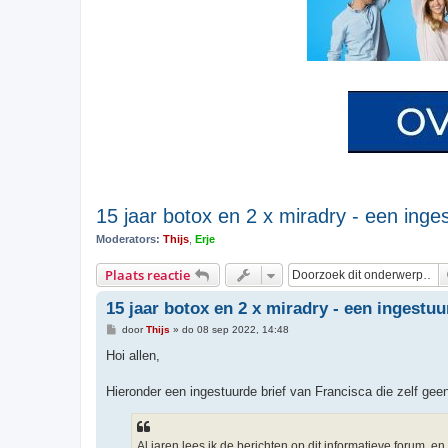
15 jaar botox en 2 x miradry - een inges
Moderators:
Thijs
,
Erje
Plaats reactie
15 jaar botox en 2 x miradry - een ingestuu
B
door
Thijs
»
do 08 sep 2022, 14:48
e
r
Hoi allen,
i
c
h
Hieronder een ingestuurde brief van Francisca die zelf geen
t
Al jaren lees ik de berichten op dit informatieve forum, e