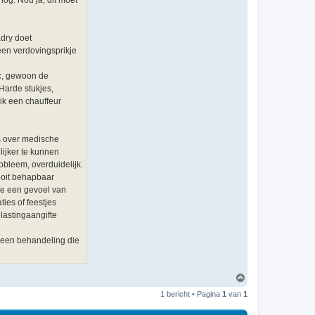
adry doet
een verdovingsprikje
tc, gewoon de
Harde stukjes,
 ik een chauffeur
rs over medische
ijker te kunnen
obleem, overduidelijk.
ooit behapbaar
ie een gevoel van
ies of feestjes
lastingaangifte
k een behandeling die
O
m
1 bericht • Pagina
1
van
1
h
o