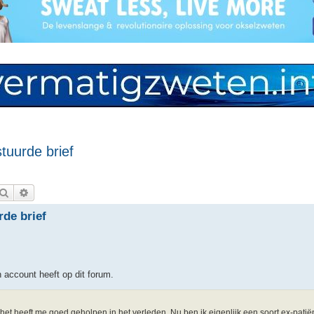
tuurde brief
Zoek
Uitgebreid zoeken
rde brief
 account heeft op dit forum.
n het heeft me goed geholpen in het verleden. Nu ben ik eigenlijk een soort ex-patië