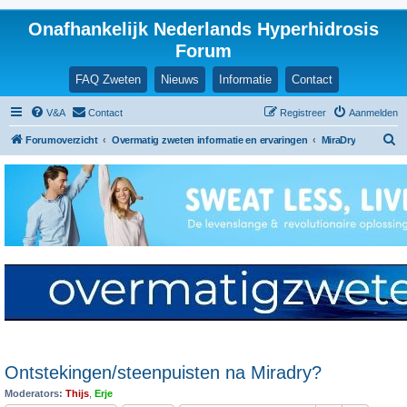
Onafhankelijk Nederlands Hyperhidrosis
Forum
FAQ Zweten
Nieuws
Informatie
Contact
V&A
Contact
Registreer
Aanmelden
Z
Forumoverzicht
Overmatig zweten informatie en ervaringen
MiraDry
o
e
k
Ontstekingen/steenpuisten na Miradry?
Moderators:
Thijs
,
Erje