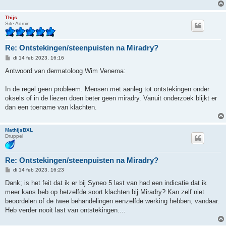
Thijs
Site Admin
Re: Ontstekingen/steenpuisten na Miradry?
B
di 14 feb 2023, 16:16
e
r
Antwoord van dermatoloog Wim Venema:
i
c
h
In de regel geen probleem. Mensen met aanleg tot ontstekingen onder
t
oksels of in de liezen doen beter geen miradry. Vanuit onderzoek blijkt er
dan een toename van klachten.
MathijsBXL
Druppel
Re: Ontstekingen/steenpuisten na Miradry?
B
di 14 feb 2023, 16:23
e
r
Dank; is het feit dat ik er bij Syneo 5 last van had een indicatie dat ik
i
meer kans heb op hetzelfde soort klachten bij Miradry? Kan zelf niet
c
h
beoordelen of de twee behandelingen eenzelfde werking hebben, vandaar.
t
Heb verder nooit last van ontstekingen....