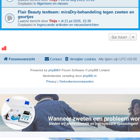
Geplaatst in
Algemeen en nieuws
Flair Beauty testteam: miraDry-behandeling tegen zweten en
geurtjes
Laatste bericht door
Thijs
«
di 21 jul 2026, 15:38
Geplaatst in
Ingescande artikelen en nieuwsberichten
Ga naar
Forumoverzicht
Contact
Verwijder cookies
Alle tijden zijn
UTC+02:00
Powered by
phpBB
® Forum Software © phpBB Limited
Nederlandse vertaling door
phpBB.nl
.
Privacy
|
Gebruikersvoorwaarden