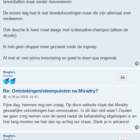
tennisballen maar eerder duiveneieren.
De eerste dag had ik wat bloeduitstortingen maar die zijn allemaal snel
verdwenen.
Ook douche ik twee maal daags met isobetadine-shampoo (alleen de
oksels).
Ik heb geen druppel meer gezweet sinds de ingreep.
Al met al: een prima investering en goed te doen qua ongemak.
fhughes
Beekje
Re: Ontstekingen/steenpuisten na Miradry?
B
vr 28 jul 2023, 01:47
e
r
Fijne dag, hiermee nog een vraag. Op deze website staat dat Miradry
i
gevaarlijke ontstekingen kan veroorzaken. Is dit dan niet waar? Zouden
c
h
we geen zorg nemen voor de wond nadat de behandeling afgeloopen is en
t
hoe lang moeten we hier dan op achtig uur staan. Dank je in advance!
fhughes
Beekje