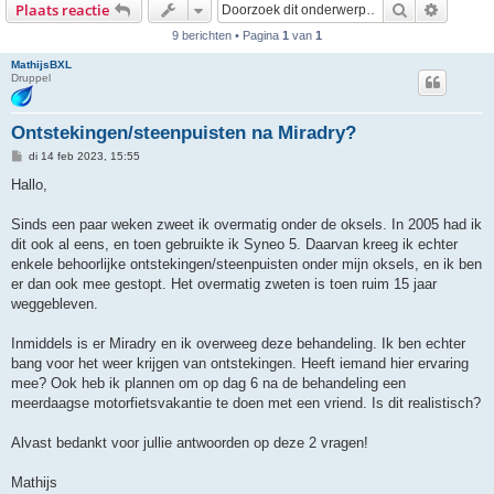
Zoek
Uitgebr
Plaats reactie
9 berichten • Pagina
1
van
1
MathijsBXL
Druppel
Ontstekingen/steenpuisten na Miradry?
B
di 14 feb 2023, 15:55
e
r
Hallo,
i
c
h
Sinds een paar weken zweet ik overmatig onder de oksels. In 2005 had ik
t
dit ook al eens, en toen gebruikte ik Syneo 5. Daarvan kreeg ik echter
enkele behoorlijke ontstekingen/steenpuisten onder mijn oksels, en ik ben
er dan ook mee gestopt. Het overmatig zweten is toen ruim 15 jaar
weggebleven.
Inmiddels is er Miradry en ik overweeg deze behandeling. Ik ben echter
bang voor het weer krijgen van ontstekingen. Heeft iemand hier ervaring
mee? Ook heb ik plannen om op dag 6 na de behandeling een
meerdaagse motorfietsvakantie te doen met een vriend. Is dit realistisch?
Alvast bedankt voor jullie antwoorden op deze 2 vragen!
Mathijs