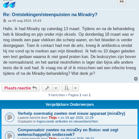
Re: Ontstekingen/steenpuisten na Miradry?
B
za 05 aug 2023, 15:43
e
r
Hallo, ik had Miradry op zaterdag 13 maart. Tijdens en na de behandeling
i
heb ik bloeding en pijn onder mijn oksels. Op donderdag 18 maart was er
c
h
nog steeds een paar vlekken die scherp waren, en het bloeden is verder
t
doorgegaan. Toen ik contact had met de arts, kreeg ik antibiotica omdat
hij me vond op te merken aan mijn bloedtest. Ik heb nu 10 dagen geleden
een test gedaan waarna ik niet goed praten kan. De leukozyten zijn boven
de normaalstand, en het aantal neutrofielen is lager dan bijna alle andere
tests die ik ooit had. Ik vraag me af of ik misschien wel een infectie kreeg
tijdens of na de Miradry-behandeling? Wat denk je?
Plaats reactie
9 berichten • Pagina
1
van
1
Vergelijkbare Onderwerpen
Verhelp overmatig zweten met nieuw apparaat (miraDry)
Laatste bericht door
Thijs
«
zo 19 apr 2026, 12:29
Geplaatst in
Ingescande artikelen en nieuwsberichten
Compensatoir zweten na miraDry en Botox: wat zegt
wetenschappelijk onderzoek?
Laatste bericht door
Thijs
«
za 08 aug 2026, 09:22