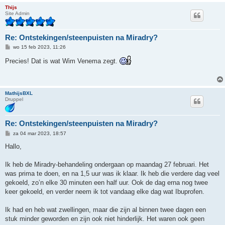
Thijs
Site Admin
Re: Ontstekingen/steenpuisten na Miradry?
B
wo 15 feb 2023, 11:26
e
r
Precies! Dat is wat Wim Venema zegt.
i
c
h
t
MathijsBXL
Druppel
Re: Ontstekingen/steenpuisten na Miradry?
B
za 04 mar 2023, 18:57
e
r
Hallo,
i
c
h
Ik heb de Miradry-behandeling ondergaan op maandag 27 februari. Het
t
was prima te doen, en na 1,5 uur was ik klaar. Ik heb die verdere dag veel
gekoeld, zo’n elke 30 minuten een half uur. Ook de dag erna nog twee
keer gekoeld, en verder neem ik tot vandaag elke dag wat Ibuprofen.
Ik had en heb wat zwellingen, maar die zijn al binnen twee dagen een
stuk minder geworden en zijn ook niet hinderlijk. Het waren ook geen