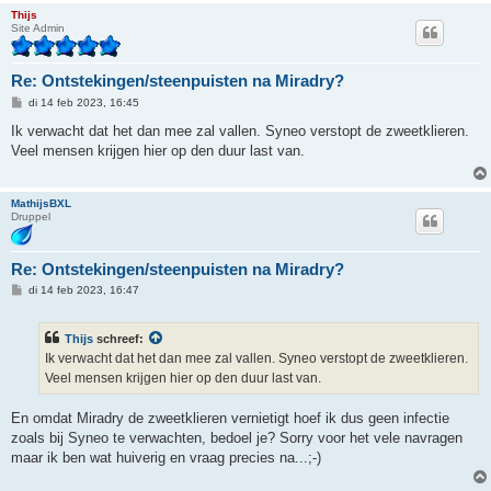
Thijs
Site Admin
Re: Ontstekingen/steenpuisten na Miradry?
B
di 14 feb 2023, 16:45
e
r
Ik verwacht dat het dan mee zal vallen. Syneo verstopt de zweetklieren.
i
Veel mensen krijgen hier op den duur last van.
c
h
t
MathijsBXL
Druppel
Re: Ontstekingen/steenpuisten na Miradry?
B
di 14 feb 2023, 16:47
e
r
i
Thijs
schreef:
c
h
Ik verwacht dat het dan mee zal vallen. Syneo verstopt de zweetklieren.
t
Veel mensen krijgen hier op den duur last van.
En omdat Miradry de zweetklieren vernietigt hoef ik dus geen infectie
zoals bij Syneo te verwachten, bedoel je? Sorry voor het vele navragen
maar ik ben wat huiverig en vraag precies na...;-)