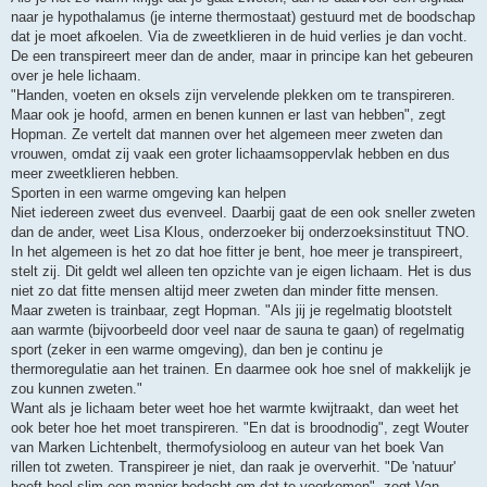
naar je hypothalamus (je interne thermostaat) gestuurd met de boodschap
dat je moet afkoelen. Via de zweetklieren in de huid verlies je dan vocht.
De een transpireert meer dan de ander, maar in principe kan het gebeuren
over je hele lichaam.
"Handen, voeten en oksels zijn vervelende plekken om te transpireren.
Maar ook je hoofd, armen en benen kunnen er last van hebben", zegt
Hopman. Ze vertelt dat mannen over het algemeen meer zweten dan
vrouwen, omdat zij vaak een groter lichaamsoppervlak hebben en dus
meer zweetklieren hebben.
Sporten in een warme omgeving kan helpen
Niet iedereen zweet dus evenveel. Daarbij gaat de een ook sneller zweten
dan de ander, weet Lisa Klous, onderzoeker bij onderzoeksinstituut TNO.
In het algemeen is het zo dat hoe fitter je bent, hoe meer je transpireert,
stelt zij. Dit geldt wel alleen ten opzichte van je eigen lichaam. Het is dus
niet zo dat fitte mensen altijd meer zweten dan minder fitte mensen.
Maar zweten is trainbaar, zegt Hopman. "Als jij je regelmatig blootstelt
aan warmte (bijvoorbeeld door veel naar de sauna te gaan) of regelmatig
sport (zeker in een warme omgeving), dan ben je continu je
thermoregulatie aan het trainen. En daarmee ook hoe snel of makkelijk je
zou kunnen zweten."
Want als je lichaam beter weet hoe het warmte kwijtraakt, dan weet het
ook beter hoe het moet transpireren. "En dat is broodnodig", zegt Wouter
van Marken Lichtenbelt, thermofysioloog en auteur van het boek Van
rillen tot zweten. Transpireer je niet, dan raak je oververhit. "De 'natuur'
heeft heel slim een manier bedacht om dat te voorkomen", zegt Van