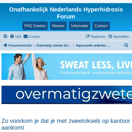
Onafhankelijk Nederlands Hyperhidrosis
Forum
FAQ Zweten
Nieuws
Informatie
Contact
V&A
Contact
Registreer
Aanmelden
Z
Forumoverzicht
Overmatig zweten informatie en ervaringen
Ingescande artikelen en nieuwsberichten
o
e
k
Zo voorkom je dat je met zweetoksels op kantoor
aankomt