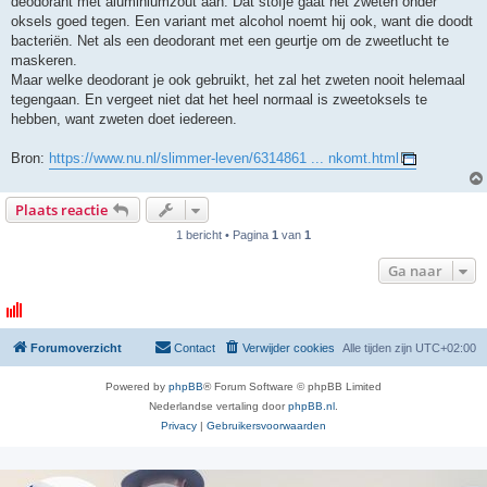
deodorant met aluminiumzout aan. Dat stofje gaat het zweten onder
oksels goed tegen. Een variant met alcohol noemt hij ook, want die doodt
bacteriën. Net als een deodorant met een geurtje om de zweetlucht te
maskeren.
Maar welke deodorant je ook gebruikt, het zal het zweten nooit helemaal
tegengaan. En vergeet niet dat het heel normaal is zweetoksels te
hebben, want zweten doet iedereen.
Bron:
https://www.nu.nl/slimmer-leven/6314861 ... nkomt.html
Plaats reactie
1 bericht • Pagina
1
van
1
Ga naar
Forumoverzicht
Contact
Verwijder cookies
Alle tijden zijn
UTC+02:00
Powered by
phpBB
® Forum Software © phpBB Limited
Nederlandse vertaling door
phpBB.nl
.
Privacy
|
Gebruikersvoorwaarden