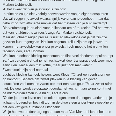
Marken Lichtenbelt.
'Al het zweet dat van je afdruipt is zinloos'
In principe zou je niet vochtig hoeven worden van je eigen transpireren.
Dat wil zeggen: je zweet waarschijnlijk vaker dan je doorhebt, maar dat
gebeurt op zo'n efficiënte manier dat het meteen van je huid verdampt.
Die verdamping is cruciaal voor je lichaam om af te koelen. "Al het zweet
dat van je afdruipt is zinloos", zegt Van Marken Lichtenbelt.
Maar dit lichaamseigen proces is niet zo vlekkeloos dat je dat zinloze
gezweet kunt tegengaan. Het kan ongemakkelijk zijn om op je werk te
komen met zweetplekken onder je oksels. Toch moet je het niet willen
tegenhouden, zegt Hopman.
Wel kun je schone kleding meenemen en flink veel deodorant spuiten, tipt
ze. "En vergeet niet dat je het vochttekort door transpiratie ook weer moet
aanvullen. Niet alleen met koffie, maar juist ook met water."
Zweetoksels zijn heel normaal
Luchtige kleding kan ook helpen, weet Klous. "Of zet een ventilator neer
op kantoor." Behalve dat zweet plekken in je kleding kan geven,
associëren veel mensen zweet ook met een nare geur. "Maar zweet stinkt
niet. De geur wordt veroorzaakt doordat het vocht in aanraking komt met
de micro-organismen in je huid", zegt Klous.
"Onder je armen leven andere micro-organismen dan ergens anders op je
lichaam. Bovendien bevindt zich in de oksels een ander type zweetklieren
dat een vettigere substantie uitscheidt."
Wil je het zweten daar tegengaan, dan raadt Van Marken Lichtenbelt een