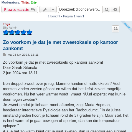
Moderators:
Thijs
,
Erje
Zoek
Uitgebr
Plaats reactie
1 bericht • Pagina
1
van
1
Thijs
Site Admin
Zo voorkom je dat je met zweetoksels op kantoor
aankomt
B
ma 03 jun 2024, 13:11
e
r
Zo voorkom je dat je met zweetoksels op kantoor aankomt
i
Door Sarah Sitanala
c
h
2 jun 2024 om 18:11
t
Een druppel zweet over je rug, klamme handen of natte oksels? Veel
mensen vinden zweten gênant en willen dat het liefst zoveel mogelijk
voorkomen. Nu het weer warmer wordt, vraagt NU.nl experts: wat kun je
doen tegen zweten?
Je zweet omdat je lichaam moet afkoelen, zegt Maria Hopman,
hoogleraar Integratieve Fysiologie aan het Radboudumc. "In de juiste
omstandigheden hoort je lichaam rond de 37 graden te zijn. Maar stel, het
is heel warm of je gaat bewegen of sporten, dan kan die temperatuur
oplopen."
Als je het zo warm krijgt dat je gaat zweten, dan is daarvoor een signaal