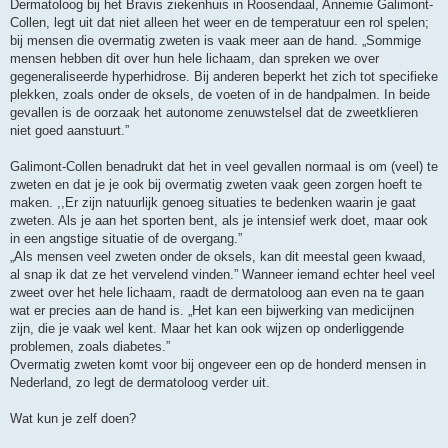
Dermatoloog bij het Bravis ziekenhuis in Roosendaal, Annemie Galimont-
Collen, legt uit dat niet alleen het weer en de temperatuur een rol spelen;
bij mensen die overmatig zweten is vaak meer aan de hand. „Sommige
mensen hebben dit over hun hele lichaam, dan spreken we over
gegeneraliseerde hyperhidrose. Bij anderen beperkt het zich tot specifieke
plekken, zoals onder de oksels, de voeten of in de handpalmen. In beide
gevallen is de oorzaak het autonome zenuwstelsel dat de zweetklieren
niet goed aanstuurt.”
Galimont-Collen benadrukt dat het in veel gevallen normaal is om (veel) te
zweten en dat je je ook bij overmatig zweten vaak geen zorgen hoeft te
maken. ,,Er zijn natuurlijk genoeg situaties te bedenken waarin je gaat
zweten. Als je aan het sporten bent, als je intensief werk doet, maar ook
in een angstige situatie of de overgang.”
„Als mensen veel zweten onder de oksels, kan dit meestal geen kwaad,
al snap ik dat ze het vervelend vinden.” Wanneer iemand echter heel veel
zweet over het hele lichaam, raadt de dermatoloog aan even na te gaan
wat er precies aan de hand is. „Het kan een bijwerking van medicijnen
zijn, die je vaak wel kent. Maar het kan ook wijzen op onderliggende
problemen, zoals diabetes.”
Overmatig zweten komt voor bij ongeveer een op de honderd mensen in
Nederland, zo legt de dermatoloog verder uit.
Wat kun je zelf doen?