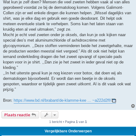
Wat kun je zelf doen? Mensen die veel zweten hebben vaak al van alles
geprobeerd voordat ze bij de dermatoloog komen. Volgens Galimont-
Collen zijn er wel enkele dingen die kunnen helpen. „Wissel dagelijks van
shirt, was je elke dag en gebruik een goede deodorant. Dit helpt ook
meteen eventuele stank te verhelpen. Soms kan het laten staan van
kruidig eten al veel uitmaken,” zegt ze.
Mocht je echt veel zweten onder je oksels, dan kun je ook kijken naar
special deo’s met aluminumchloride of axhidroxcrème met
glycopyrronium. ,,Deze stoffen verminderen beide het zweetgehalte, maar
de producten worden meestal niet vergoed.” Als dit ook niet helpt kan
iemand onderkleding dragen die het zweet opvangt of speciale pads
kopen voor in je shirt. ,,Dan zie je het zweet in ieder geval niet op de
kleding.”
,,In het uiterste geval kun je nog kiezen voor botox, dat doen wij als
dermatologen bijvoorbeeld. Er wordt dan een beetje in de oksels
gespoten, waardoor er tijdelijk geen zweet uitkomt. Al is dit vaak ook wat
prijzig.”
Bron:
https://www.bd.nl/brabant/de-klamme-kee ... ~a222d2ff/
Plaats reactie
1 bericht • Pagina
1
van
1
Vergelijkbare Onderwerpen