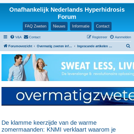
Onafhankelijk Nederlands Hyperhidrosis
Forum
FAQ Zweten
Nieuws
Informatie
Contact
V&A
Contact
Registreer
Aanmelden
Z
Forumoverzicht
Overmatig zweten informatie en ervaringen
Ingescande artikelen en nieuwsberichten
o
e
k
De klamme keerzijde van de warme
zomermaanden: KNMI verklaart waarom je