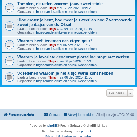
Tomaten, de reden waarom jouw zweet stinkt
Laatste bericht door
Thijs
«
di 17 feb 2026, 09:12
Geplaatst in
Ingescande artikelen en nieuwsberichten
‘Hoe groter je bent, hoe meer je zweet’ en nog 7 verrassende
zweet-je-datjes van dr. Oksel
Laatste bericht door
Thijs
«
za 04 apr 2026, 12:10
Geplaatst in
Ingescande artikelen en nieuwsberichten
Waarom heeft iedereen een eigen geur?
Laatste bericht door
Thijs
«
di 04 nov 2025, 17:50
Geplaatst in
Ingescande artikelen en nieuwsberichten
Waarom je favoriete deodorant plotseling stopt met werken
Laatste bericht door
Thijs
«
wo 01 jul 2026, 09:59
Geplaatst in
Ingescande artikelen en nieuwsberichten
9x redenen waarom je het altijd warm kunt hebben
Laatste bericht door
Thijs
«
za 06 dec 2025, 11:50
Geplaatst in
Ingescande artikelen en nieuwsberichten
Ga naar
Forumoverzicht
Contact
Verwijder cookies
Alle tijden zijn
UTC+02:00
Powered by
phpBB
® Forum Software © phpBB Limited
Nederlandse vertaling door
phpBB.nl
.
Privacy
|
Gebruikersvoorwaarden