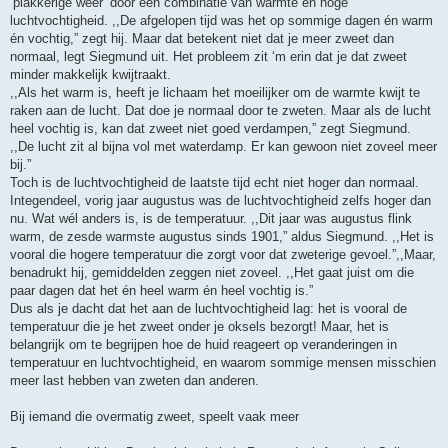
‘plakkerige weer’ door een combinatie van warmte en hoge
luchtvochtigheid. ,,De afgelopen tijd was het op sommige dagen én warm
én vochtig,” zegt hij. Maar dat betekent niet dat je meer zweet dan
normaal, legt Siegmund uit. Het probleem zit ‘m erin dat je dat zweet
minder makkelijk kwijtraakt.
,,Als het warm is, heeft je lichaam het moeilijker om de warmte kwijt te
raken aan de lucht. Dat doe je normaal door te zweten. Maar als de lucht
heel vochtig is, kan dat zweet niet goed verdampen,” zegt Siegmund.
,,De lucht zit al bijna vol met waterdamp. Er kan gewoon niet zoveel meer
bij.”
Toch is de luchtvochtigheid de laatste tijd echt niet hoger dan normaal.
Integendeel, vorig jaar augustus was de luchtvochtigheid zelfs hoger dan
nu. Wat wél anders is, is de temperatuur. ,,Dit jaar was augustus flink
warm, de zesde warmste augustus sinds 1901,” aldus Siegmund. ,,Het is
vooral die hogere temperatuur die zorgt voor dat zweterige gevoel.”,,Maar,
benadrukt hij, gemiddelden zeggen niet zoveel. ,,Het gaat juist om die
paar dagen dat het én heel warm én heel vochtig is.”
Dus als je dacht dat het aan de luchtvochtigheid lag: het is vooral de
temperatuur die je het zweet onder je oksels bezorgt! Maar, het is
belangrijk om te begrijpen hoe de huid reageert op veranderingen in
temperatuur en luchtvochtigheid, en waarom sommige mensen misschien
meer last hebben van zweten dan anderen.
Bij iemand die overmatig zweet, speelt vaak meer