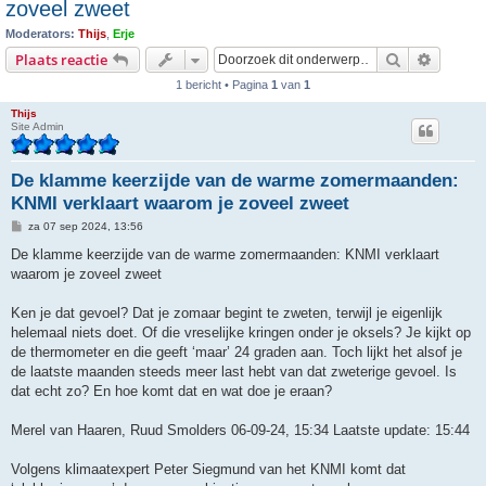
zoveel zweet
Moderators:
Thijs
,
Erje
Zoek
Uitgebr
Plaats reactie
1 bericht • Pagina
1
van
1
Thijs
Site Admin
De klamme keerzijde van de warme zomermaanden:
KNMI verklaart waarom je zoveel zweet
B
za 07 sep 2024, 13:56
e
r
De klamme keerzijde van de warme zomermaanden: KNMI verklaart
i
waarom je zoveel zweet
c
h
t
Ken je dat gevoel? Dat je zomaar begint te zweten, terwijl je eigenlijk
helemaal niets doet. Of die vreselijke kringen onder je oksels? Je kijkt op
de thermometer en die geeft ‘maar’ 24 graden aan. Toch lijkt het alsof je
de laatste maanden steeds meer last hebt van dat zweterige gevoel. Is
dat echt zo? En hoe komt dat en wat doe je eraan?
Merel van Haaren, Ruud Smolders 06-09-24, 15:34 Laatste update: 15:44
Volgens klimaatexpert Peter Siegmund van het KNMI komt dat