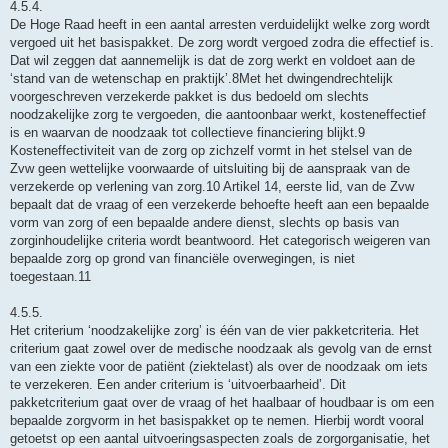
4.5.4.
De Hoge Raad heeft in een aantal arresten verduidelijkt welke zorg wordt
vergoed uit het basispakket. De zorg wordt vergoed zodra die effectief is.
Dat wil zeggen dat aannemelijk is dat de zorg werkt en voldoet aan de
‘stand van de wetenschap en praktijk’.8Met het dwingendrechtelijk
voorgeschreven verzekerde pakket is dus bedoeld om slechts
noodzakelijke zorg te vergoeden, die aantoonbaar werkt, kosteneffectief
is en waarvan de noodzaak tot collectieve financiering blijkt.9
Kosteneffectiviteit van de zorg op zichzelf vormt in het stelsel van de
Zvw geen wettelijke voorwaarde of uitsluiting bij de aanspraak van de
verzekerde op verlening van zorg.10 Artikel 14, eerste lid, van de Zvw
bepaalt dat de vraag of een verzekerde behoefte heeft aan een bepaalde
vorm van zorg of een bepaalde andere dienst, slechts op basis van
zorginhoudelijke criteria wordt beantwoord. Het categorisch weigeren van
bepaalde zorg op grond van financiële overwegingen, is niet
toegestaan.11
4.5.5.
Het criterium ‘noodzakelijke zorg’ is één van de vier pakketcriteria. Het
criterium gaat zowel over de medische noodzaak als gevolg van de ernst
van een ziekte voor de patiënt (ziektelast) als over de noodzaak om iets
te verzekeren. Een ander criterium is ‘uitvoerbaarheid’. Dit
pakketcriterium gaat over de vraag of het haalbaar of houdbaar is om een
bepaalde zorgvorm in het basispakket op te nemen. Hierbij wordt vooral
getoetst op een aantal uitvoeringsaspecten zoals de zorgorganisatie, het