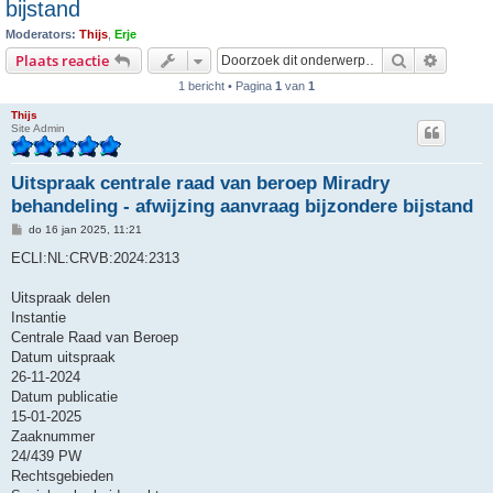
bijstand
Moderators:
Thijs
,
Erje
Zoek
Uitgebr
Plaats reactie
1 bericht • Pagina
1
van
1
Thijs
Site Admin
Uitspraak centrale raad van beroep Miradry
behandeling - afwijzing aanvraag bijzondere bijstand
B
do 16 jan 2025, 11:21
e
r
ECLI:NL:CRVB:2024:2313
i
c
h
Uitspraak delen
t
Instantie
Centrale Raad van Beroep
Datum uitspraak
26-11-2024
Datum publicatie
15-01-2025
Zaaknummer
24/439 PW
Rechtsgebieden