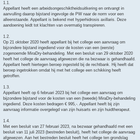
1.1.
Appellant heeft een arbeidsongeschiktheidsuitkering en ontvangt in
aanvulling daarop bijstand ingevolge de PW naar de norm voor een
alleenstaande. Appellant is bekend met hyperhidrosis axillaris. Deze
aandoening leidt tot klachten van overmatig transpireren.
1.2.
Op 21 oktober 2020 heeft appellant bij het college een aanvraag om
bijzondere bijstand ingediend voor de kosten van een (eerste)
zogenoemde MiraDry-behandeling. Met een besluit van 29 oktober 2020
heeft het college de aanvraag afgewezen die na bezwaar is gehandhaafd.
Appellant heeft hiertegen beroep ingesteld bij de rechtbank. Hij heeft dat
beroep ingetrokken omdat hij met het college een schikking heeft
getroffen.
1.3.
Appellant heeft op 6 februari 2023 bij het college een aanvraag om
bijzondere bijstand voor de kosten van een (tweede) MiraDry-behandeling
ingediend. Deze kosten bedragen € 995,-. Appellant heeft bij zijn
aanvraag informatie overgelegd van zijn huisarts en zijn huidtherapeut.
1.4.
Met een besluit van 27 februari 2023, na bezwaar gehandhaafd met een
besluit van 11 juli 2023 (bestreden besluit), heeft het college de aanvraag
afgewezen. Aan het bestreden besluit heeft het college ten grondslag