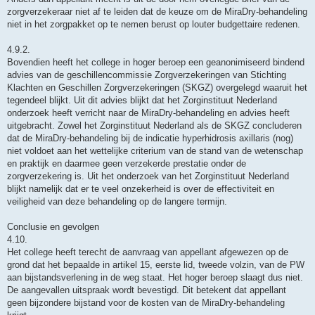
zorgverzekeraar niet af te leiden dat de keuze om de MiraDry-behandeling
niet in het zorgpakket op te nemen berust op louter budgettaire redenen.
4.9.2.
Bovendien heeft het college in hoger beroep een geanonimiseerd bindend
advies van de geschillencommissie Zorgverzekeringen van Stichting
Klachten en Geschillen Zorgverzekeringen (SKGZ) overgelegd waaruit het
tegendeel blijkt. Uit dit advies blijkt dat het Zorginstituut Nederland
onderzoek heeft verricht naar de MiraDry-behandeling en advies heeft
uitgebracht. Zowel het Zorginstituut Nederland als de SKGZ concluderen
dat de MiraDry-behandeling bij de indicatie hyperhidrosis axillaris (nog)
niet voldoet aan het wettelijke criterium van de stand van de wetenschap
en praktijk en daarmee geen verzekerde prestatie onder de
zorgverzekering is. Uit het onderzoek van het Zorginstituut Nederland
blijkt namelijk dat er te veel onzekerheid is over de effectiviteit en
veiligheid van deze behandeling op de langere termijn.
Conclusie en gevolgen
4.10.
Het college heeft terecht de aanvraag van appellant afgewezen op de
grond dat het bepaalde in artikel 15, eerste lid, tweede volzin, van de PW
aan bijstandsverlening in de weg staat. Het hoger beroep slaagt dus niet.
De aangevallen uitspraak wordt bevestigd. Dit betekent dat appellant
geen bijzondere bijstand voor de kosten van de MiraDry-behandeling