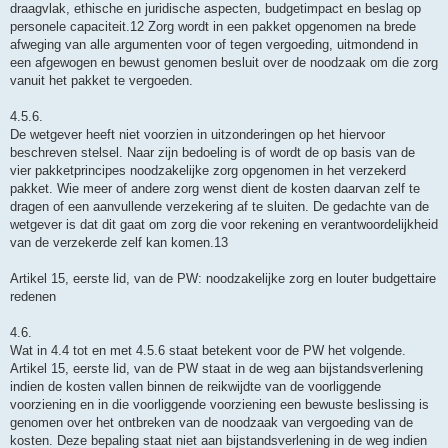
draagvlak, ethische en juridische aspecten, budgetimpact en beslag op
personele capaciteit.12 Zorg wordt in een pakket opgenomen na brede
afweging van alle argumenten voor of tegen vergoeding, uitmondend in
een afgewogen en bewust genomen besluit over de noodzaak om die zorg
vanuit het pakket te vergoeden.
4.5.6.
De wetgever heeft niet voorzien in uitzonderingen op het hiervoor
beschreven stelsel. Naar zijn bedoeling is of wordt de op basis van de
vier pakketprincipes noodzakelijke zorg opgenomen in het verzekerd
pakket. Wie meer of andere zorg wenst dient de kosten daarvan zelf te
dragen of een aanvullende verzekering af te sluiten. De gedachte van de
wetgever is dat dit gaat om zorg die voor rekening en verantwoordelijkheid
van de verzekerde zelf kan komen.13
Artikel 15, eerste lid, van de PW: noodzakelijke zorg en louter budgettaire
redenen
4.6.
Wat in 4.4 tot en met 4.5.6 staat betekent voor de PW het volgende.
Artikel 15, eerste lid, van de PW staat in de weg aan bijstandsverlening
indien de kosten vallen binnen de reikwijdte van de voorliggende
voorziening en in die voorliggende voorziening een bewuste beslissing is
genomen over het ontbreken van de noodzaak van vergoeding van de
kosten. Deze bepaling staat niet aan bijstandsverlening in de weg indien