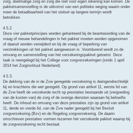
zorg, doelmatige zorg en zorg die niet voor eigen rekening kan komen. De
pakketsamenstelling is de uitkomst van een politieke weging waarin onder
meer de betaalbaarheid van het stelsel op langere termijn wordt
betrokken.
4.5.2.
Deze vier pakketprincipes worden gehanteerd bij de beantwoording van de
vraag of nieuwe behandelingen in het pakket moeten worden opgenomen
of daaruit worden verwijderd en bij de vraag of beperking van
verstrekkingen uit het pakket aangewezen is. Voortdurend wordt zo de
omvang en samenstelling van het verzekeringspakket getoetst. Deze
taak is neergelegd bij het College voor zorgverzekeringen (sinds 1 april
2014 het Zorginstituut Nederland).
4.5.3.
De dekking van de in de Zvw geregelde verzekering is dwingendrechtelijk
bij en krachtens die wet geregeld. Op grond van artikel 11, eerste lid van
de Zvw heeft de verzekerde recht op prestaties bestaande uit (vergoeding
van de kosten van) de zorg of de overige diensten waaraan hij behoefte
heeft. De inhoud en omvang van deze prestaties zijn op grond van artikel
11, derde en vierde lid, van de Zvw nader geregeld bij het Besluit
zorgverzekering (Bzv) en de Regeling zorgverzekering. De daarin
omschreven prestaties vormen tezamen het verzekerde pakket waarop bij
de zorgverzekering recht bestaat.