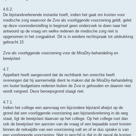
4.6.2.
De bijstandverlenende instantie hoeft, indien het gaat om kosten voor
medische zorg waarvoor de Zvw als voorliggende voorziening geldt, gelet
op deze vooronderstelling in beginsel geen onderzoek te doen naar het
antwoord op de vraag om welke redenen de medische zorg niet is
opgenomen in het zorgpakket. Dit is in eerdere rechtspraak tot uitdrukking
gebracht.15
Zvw als voorliggende voorziening voor de MiraDry-behandeling en
bewijslast
4.7.
Appellant heeft aangevoerd dat de rechtbank ten onrechte heeft
overwogen dat hij aannemelijk dient te maken dat de MiraDry-behandeling
om louter budgettaire redenen buiten de Zvw is gehouden en daarom niet
wordt vergoed. Deze beroepsgrond slaagt niet.
4.7.1.
Indien het college een aanvraag om bijzondere bijstand afwijst op de
grond dat een voorliggende voorziening aan bijstandverlening in de weg
staat, ligt de bewijslast daarvan op het college. Op het college rust dan
ook de bewijslast ten aanzien van de vraag of een bepaalde soort kosten
binnen de reikwijdte van een voorziening valt en of er dus sprake is van
een voorliggende voorziening. Niet in geschil is dat in dit geval de kosten