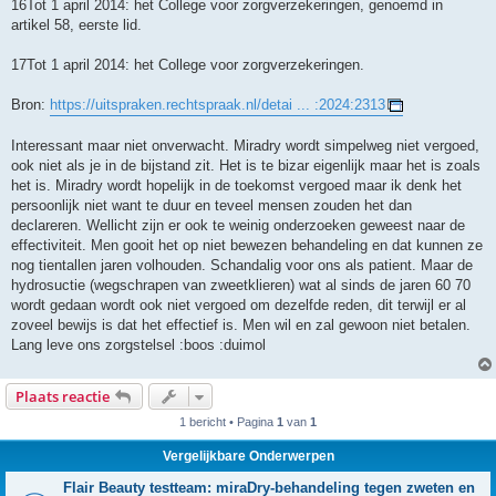
16Tot 1 april 2014: het College voor zorgverzekeringen, genoemd in
artikel 58, eerste lid.
17Tot 1 april 2014: het College voor zorgverzekeringen.
Bron:
https://uitspraken.rechtspraak.nl/detai ... :2024:2313
Interessant maar niet onverwacht. Miradry wordt simpelweg niet vergoed,
ook niet als je in de bijstand zit. Het is te bizar eigenlijk maar het is zoals
het is. Miradry wordt hopelijk in de toekomst vergoed maar ik denk het
persoonlijk niet want te duur en teveel mensen zouden het dan
declareren. Wellicht zijn er ook te weinig onderzoeken geweest naar de
effectiviteit. Men gooit het op niet bewezen behandeling en dat kunnen ze
nog tientallen jaren volhouden. Schandalig voor ons als patient. Maar de
hydrosuctie (wegschrapen van zweetklieren) wat al sinds de jaren 60 70
wordt gedaan wordt ook niet vergoed om dezelfde reden, dit terwijl er al
zoveel bewijs is dat het effectief is. Men wil en zal gewoon niet betalen.
Lang leve ons zorgstelsel :boos :duimol
Plaats reactie
1 bericht • Pagina
1
van
1
Vergelijkbare Onderwerpen
Flair Beauty testteam: miraDry-behandeling tegen zweten en