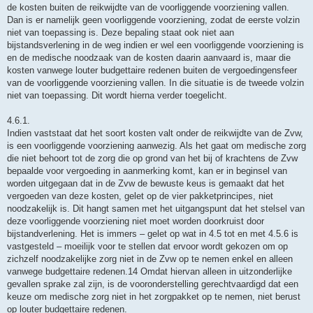
de kosten buiten de reikwijdte van de voorliggende voorziening vallen.
Dan is er namelijk geen voorliggende voorziening, zodat de eerste volzin
niet van toepassing is. Deze bepaling staat ook niet aan
bijstandsverlening in de weg indien er wel een voorliggende voorziening is
en de medische noodzaak van de kosten daarin aanvaard is, maar die
kosten vanwege louter budgettaire redenen buiten de vergoedingensfeer
van de voorliggende voorziening vallen. In die situatie is de tweede volzin
niet van toepassing. Dit wordt hierna verder toegelicht.
4.6.1.
Indien vaststaat dat het soort kosten valt onder de reikwijdte van de Zvw,
is een voorliggende voorziening aanwezig. Als het gaat om medische zorg
die niet behoort tot de zorg die op grond van het bij of krachtens de Zvw
bepaalde voor vergoeding in aanmerking komt, kan er in beginsel van
worden uitgegaan dat in de Zvw de bewuste keus is gemaakt dat het
vergoeden van deze kosten, gelet op de vier pakketprincipes, niet
noodzakelijk is. Dit hangt samen met het uitgangspunt dat het stelsel van
deze voorliggende voorziening niet moet worden doorkruist door
bijstandverlening. Het is immers – gelet op wat in 4.5 tot en met 4.5.6 is
vastgesteld – moeilijk voor te stellen dat ervoor wordt gekozen om op
zichzelf noodzakelijke zorg niet in de Zvw op te nemen enkel en alleen
vanwege budgettaire redenen.14 Omdat hiervan alleen in uitzonderlijke
gevallen sprake zal zijn, is de vooronderstelling gerechtvaardigd dat een
keuze om medische zorg niet in het zorgpakket op te nemen, niet berust
op louter budgettaire redenen.