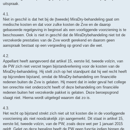
uitspraak.
4.1.
Niet in geschil is dat het bij de (tweede) MiraDry-behandeling gaat om
medische kosten en dat voor zulke kosten de Zvw en de daarop
gebaseerde regelgeving in beginsel als een voorliggende voorziening is te
beschouwen. Ook is niet in geschil dat de MiraDrybehandeling niet tot de
verzekerde prestaties van de Zvw wordt gerekend en daarom geen
aanspraak bestaat op een vergoeding op grond van die wet.
4.2.
Appellant heeft aangevoerd dat artikel 15, eerste lid, tweede volzin, van
de PW zich niet verzet tegen bijstandverlening voor de kosten van de
MiraDry-behandeling. Hij stelt zich op het standpunt dat hij wel recht heeft
op bijzondere bijstand, omdat de MiraDry-behandeling om financiële
redenen buiten de Zvw is gelaten. Hij meent dat in ieder geval het college
ten onrechte niet onderzocht heeft of deze behandeling om financiële
redenen buiten het verzekerde pakket is gelaten. Deze beroepsgrond
slaagt niet. Hierna wordt uitgelegd waarom dat zo is.
4.3.
Het recht op bijstand strekt zich niet uit tot kosten die in de voorliggende
voorziening als niet noodzakelijk zijn aangemerkt. Dit staat in artikel 15,
eerste lid, tweede volzin, van de PW, zoals deze wet per 1 januari 2015
geldt. Gelet op deze bepaling heeft de PW geen functie indien binnen de