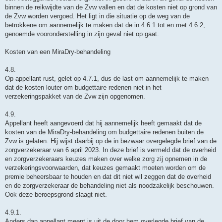
binnen de reikwijdte van de Zvw vallen en dat de kosten niet op grond van
de Zvw worden vergoed. Het ligt in die situatie op de weg van de
betrokkene om aannemelijk te maken dat de in 4.6.1 tot en met 4.6.2,
genoemde vooronderstelling in zijn geval niet op gaat.
Kosten van een MiraDry-behandeling
4.8.
Op appellant rust, gelet op 4.7.1, dus de last om aannemelijk te maken
dat de kosten louter om budgettaire redenen niet in het
verzekeringspakket van de Zvw zijn opgenomen.
4.9.
Appellant heeft aangevoerd dat hij aannemelijk heeft gemaakt dat de
kosten van de MiraDry-behandeling om budgettaire redenen buiten de
Zvw is gelaten. Hij wijst daarbij op de in bezwaar overgelegde brief van de
zorgverzekeraar van 6 april 2023. In deze brief is vermeld dat de overheid
en zorgverzekeraars keuzes maken over welke zorg zij opnemen in de
verzekeringsvoorwaarden, dat keuzes gemaakt moeten worden om de
premie beheersbaar te houden en dat dit niet wil zeggen dat de overheid
en de zorgverzekeraar de behandeling niet als noodzakelijk beschouwen.
Ook deze beroepsgrond slaagt niet.
4.9.1.
Anders dan appellant meent is uit de door hem overlegde brief van de