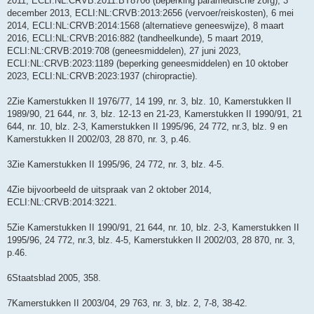
2011, ECLI:NL:CRVB:2011:BT8706 (beperking paramedische zorg), 3
december 2013, ECLI:NL:CRVB:2013:2656 (vervoer/reiskosten), 6 mei
2014, ECLI:NL:CRVB:2014:1568 (alternatieve geneeswijze), 8 maart
2016, ECLI:NL:CRVB:2016:882 (tandheelkunde), 5 maart 2019,
ECLI:NL:CRVB:2019:708 (geneesmiddelen), 27 juni 2023,
ECLI:NL:CRVB:2023:1189 (beperking geneesmiddelen) en 10 oktober
2023, ECLI:NL:CRVB:2023:1937 (chiropractie).
2Zie Kamerstukken II 1976/77, 14 199, nr. 3, blz. 10, Kamerstukken II
1989/90, 21 644, nr. 3, blz. 12-13 en 21-23, Kamerstukken II 1990/91, 21
644, nr. 10, blz. 2-3, Kamerstukken II 1995/96, 24 772, nr.3, blz. 9 en
Kamerstukken II 2002/03, 28 870, nr. 3, p.46.
3Zie Kamerstukken II 1995/96, 24 772, nr. 3, blz. 4-5.
4Zie bijvoorbeeld de uitspraak van 2 oktober 2014,
ECLI:NL:CRVB:2014:3221.
5Zie Kamerstukken II 1990/91, 21 644, nr. 10, blz. 2-3, Kamerstukken II
1995/96, 24 772, nr.3, blz. 4-5, Kamerstukken II 2002/03, 28 870, nr. 3,
p.46.
6Staatsblad 2005, 358.
7Kamerstukken II 2003/04, 29 763, nr. 3, blz. 2, 7-8, 38-42.