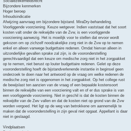
Socialezekerheidsrecht
Bijzondere kenmerken
Hoger beroep
Inhoudsindicatie
Afwijzing aanvraag om bijzondere bijstand. MiraDry-behandeling.
Voorliggende voorziening. Keuze wetgever. Indien vaststaat dat het soort
kosten valt onder de reikwijdte van de Zvw, is een voorliggende
voorziening aanwezig. Het is moeilijk voor te stellen dat ervoor wordt
gekozen om op zichzelf noodzakelijke zorg niet in de Zvw op te nemen
enkel en alleen vanwege budgettaire redenen. Omdat hiervan alleen in
uitzonderlijke gevallen sprake zal zijn, is de vooronderstelling
gerechtvaardigd dat een keuze om medische zorg niet in het zorgpakket
op te nemen, niet berust op louter budgettaire redenen. Gelet op deze
vooronderstelling hoeft de bijstandverlenende instantie in beginsel geen
onderzoek te doen naar het antwoord op de vraag om welke redenen de
medische zorg niet is opgenomen in het zorgpakket. Op het college rust
de bewijslast ten aanzien van de vraag of een bepaalde kostensoort
binnen de reikwijdte van een voorziening valt en of er dus sprake is van
een voorliggende voorziening. Niet in geschil is dat de kosten binnen de
reikwijdte van de Zwv vallen en dat de kosten niet op grond van de Zvw
worden vergoed. Het ligt op de weg van betrokkene om aannemelijk te
maken dat de vooronderstelling in zijn geval niet opgaat. Appellant is daar
niet in geslaagd.
Vindplaatsen