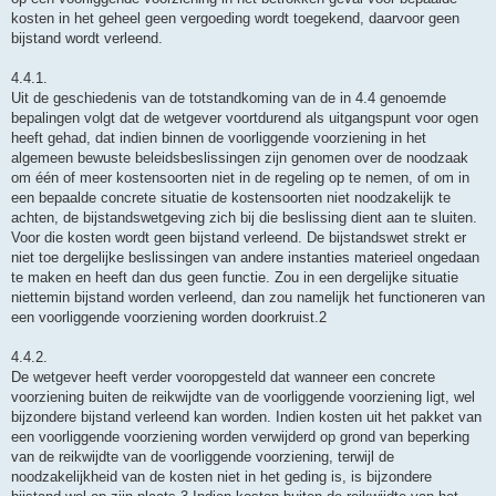
kosten in het geheel geen vergoeding wordt toegekend, daarvoor geen
bijstand wordt verleend.
4.4.1.
Uit de geschiedenis van de totstandkoming van de in 4.4 genoemde
bepalingen volgt dat de wetgever voortdurend als uitgangspunt voor ogen
heeft gehad, dat indien binnen de voorliggende voorziening in het
algemeen bewuste beleidsbeslissingen zijn genomen over de noodzaak
om één of meer kostensoorten niet in de regeling op te nemen, of om in
een bepaalde concrete situatie de kostensoorten niet noodzakelijk te
achten, de bijstandswetgeving zich bij die beslissing dient aan te sluiten.
Voor die kosten wordt geen bijstand verleend. De bijstandswet strekt er
niet toe dergelijke beslissingen van andere instanties materieel ongedaan
te maken en heeft dan dus geen functie. Zou in een dergelijke situatie
niettemin bijstand worden verleend, dan zou namelijk het functioneren van
een voorliggende voorziening worden doorkruist.2
4.4.2.
De wetgever heeft verder vooropgesteld dat wanneer een concrete
voorziening buiten de reikwijdte van de voorliggende voorziening ligt, wel
bijzondere bijstand verleend kan worden. Indien kosten uit het pakket van
een voorliggende voorziening worden verwijderd op grond van beperking
van de reikwijdte van de voorliggende voorziening, terwijl de
noodzakelijkheid van de kosten niet in het geding is, is bijzondere