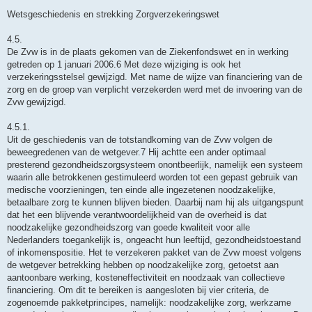
Wetsgeschiedenis en strekking Zorgverzekeringswet
4.5.
De Zvw is in de plaats gekomen van de Ziekenfondswet en in werking
getreden op 1 januari 2006.6 Met deze wijziging is ook het
verzekeringsstelsel gewijzigd. Met name de wijze van financiering van de
zorg en de groep van verplicht verzekerden werd met de invoering van de
Zvw gewijzigd.
4.5.1.
Uit de geschiedenis van de totstandkoming van de Zvw volgen de
beweegredenen van de wetgever.7 Hij achtte een ander optimaal
presterend gezondheidszorgsysteem onontbeerlijk, namelijk een systeem
waarin alle betrokkenen gestimuleerd worden tot een gepast gebruik van
medische voorzieningen, ten einde alle ingezetenen noodzakelijke,
betaalbare zorg te kunnen blijven bieden. Daarbij nam hij als uitgangspunt
dat het een blijvende verantwoordelijkheid van de overheid is dat
noodzakelijke gezondheidszorg van goede kwaliteit voor alle
Nederlanders toegankelijk is, ongeacht hun leeftijd, gezondheidstoestand
of inkomenspositie. Het te verzekeren pakket van de Zvw moest volgens
de wetgever betrekking hebben op noodzakelijke zorg, getoetst aan
aantoonbare werking, kosteneffectiviteit en noodzaak van collectieve
financiering. Om dit te bereiken is aangesloten bij vier criteria, de
zogenoemde pakketprincipes, namelijk: noodzakelijke zorg, werkzame