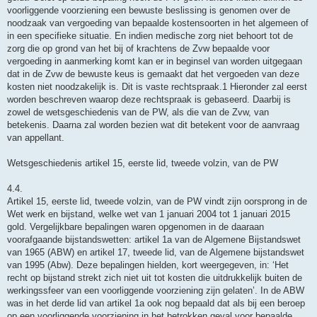
voorliggende voorziening een bewuste beslissing is genomen over de
noodzaak van vergoeding van bepaalde kostensoorten in het algemeen of
in een specifieke situatie. En indien medische zorg niet behoort tot de
zorg die op grond van het bij of krachtens de Zvw bepaalde voor
vergoeding in aanmerking komt kan er in beginsel van worden uitgegaan
dat in de Zvw de bewuste keus is gemaakt dat het vergoeden van deze
kosten niet noodzakelijk is. Dit is vaste rechtspraak.1 Hieronder zal eerst
worden beschreven waarop deze rechtspraak is gebaseerd. Daarbij is
zowel de wetsgeschiedenis van de PW, als die van de Zvw, van
betekenis. Daarna zal worden bezien wat dit betekent voor de aanvraag
van appellant.
Wetsgeschiedenis artikel 15, eerste lid, tweede volzin, van de PW
4.4.
Artikel 15, eerste lid, tweede volzin, van de PW vindt zijn oorsprong in de
Wet werk en bijstand, welke wet van 1 januari 2004 tot 1 januari 2015
gold. Vergelijkbare bepalingen waren opgenomen in de daaraan
voorafgaande bijstandswetten: artikel 1a van de Algemene Bijstandswet
van 1965 (ABW) en artikel 17, tweede lid, van de Algemene bijstandswet
van 1995 (Abw). Deze bepalingen hielden, kort weergegeven, in: ‘Het
recht op bijstand strekt zich niet uit tot kosten die uitdrukkelijk buiten de
werkingssfeer van een voorliggende voorziening zijn gelaten’. In de ABW
was in het derde lid van artikel 1a ook nog bepaald dat als bij een beroep
op een voorliggende voorziening in het betrokken geval voor bepaalde