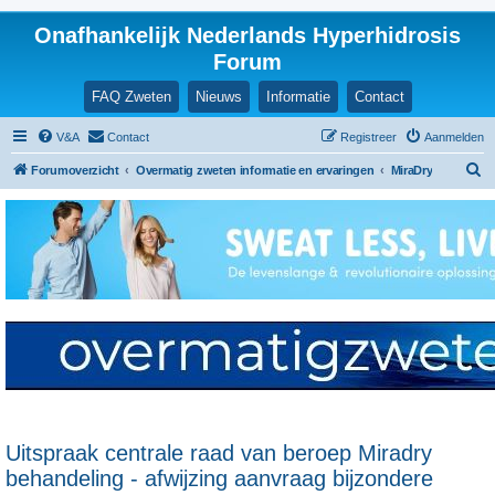
Onafhankelijk Nederlands Hyperhidrosis
Forum
FAQ Zweten
Nieuws
Informatie
Contact
V&A
Contact
Registreer
Aanmelden
Z
Forumoverzicht
Overmatig zweten informatie en ervaringen
MiraDry
o
e
k
Uitspraak centrale raad van beroep Miradry
behandeling - afwijzing aanvraag bijzondere