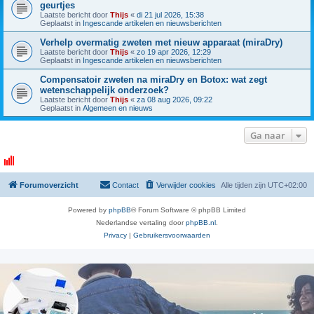
geurtjes
Laatste bericht door
Thijs
«
di 21 jul 2026, 15:38
Geplaatst in
Ingescande artikelen en nieuwsberichten
Verhelp overmatig zweten met nieuw apparaat (miraDry)
Laatste bericht door
Thijs
«
zo 19 apr 2026, 12:29
Geplaatst in
Ingescande artikelen en nieuwsberichten
Compensatoir zweten na miraDry en Botox: wat zegt
wetenschappelijk onderzoek?
Laatste bericht door
Thijs
«
za 08 aug 2026, 09:22
Geplaatst in
Algemeen en nieuws
Ga naar
Forumoverzicht
Contact
Verwijder cookies
Alle tijden zijn
UTC+02:00
Powered by
phpBB
® Forum Software © phpBB Limited
Nederlandse vertaling door
phpBB.nl
.
Privacy
|
Gebruikersvoorwaarden