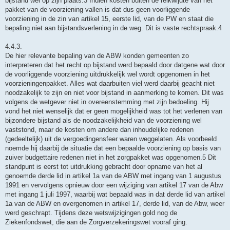
bijstand wel op zijn plaats.3 Indien kosten buiten de reikwijdte van het
pakket van de voorziening vallen is dat dus geen voorliggende
voorziening in de zin van artikel 15, eerste lid, van de PW en staat die
bepaling niet aan bijstandsverlening in de weg. Dit is vaste rechtspraak.4
4.4.3.
De hier relevante bepaling van de ABW konden gemeenten zo
interpreteren dat het recht op bijstand werd bepaald door datgene wat door
de voorliggende voorziening uitdrukkelijk wel wordt opgenomen in het
voorzieningenpakket. Alles wat daarbuiten viel werd daarbij geacht niet
noodzakelijk te zijn en niet voor bijstand in aanmerking te komen. Dit was
volgens de wetgever niet in overeenstemming met zijn bedoeling. Hij
vond het niet wenselijk dat er geen mogelijkheid was tot het verlenen van
bijzondere bijstand als de noodzakelijkheid van de voorziening wel
vaststond, maar de kosten om andere dan inhoudelijke redenen
(gedeeltelijk) uit de vergoedingensfeer waren weggelaten. Als voorbeeld
noemde hij daarbij de situatie dat een bepaalde voorziening op basis van
zuiver budgettaire redenen niet in het zorgpakket was opgenomen.5 Dit
standpunt is eerst tot uitdrukking gebracht door opname van het al
genoemde derde lid in artikel 1a van de ABW met ingang van 1 augustus
1991 en vervolgens opnieuw door een wijziging van artikel 17 van de Abw
met ingang 1 juli 1997, waarbij wat bepaald was in dat derde lid van artikel
1a van de ABW en overgenomen in artikel 17, derde lid, van de Abw, weer
werd geschrapt. Tijdens deze wetswijzigingen gold nog de
Ziekenfondswet, die aan de Zorgverzekeringswet vooraf ging.