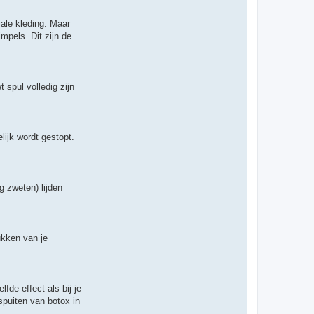
t
e
e
ale kleding. Maar
r
mpels. Dit zijn de
T
h
i
j
s
 spul volledig zijn
elijk wordt gestopt.
g zweten) lijden
ukken van je
de effect als bij je
spuiten van botox in