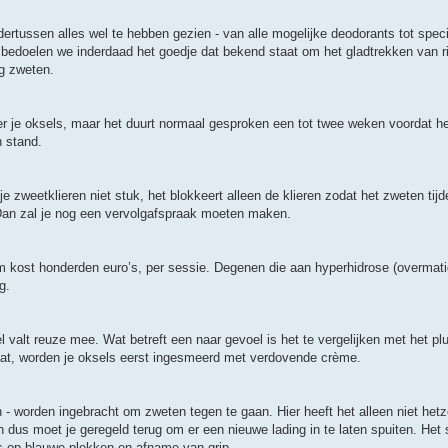
rtussen alles wel te hebben gezien - van alle mogelijke deodorants tot speci
n bedoelen we inderdaad het goedje dat bekend staat om het gladtrekken van ri
g zweten.
der je oksels, maar het duurt normaal gesproken een tot twee weken voordat het
n stand.
 je zweetklieren niet stuk, het blokkeert alleen de klieren zodat het zweten tijd
et? Dan zal je nog een vervolgafspraak moeten maken.
rm kost honderden euro’s, per sessie. Degenen die aan hyperhidrose (overmati
g.
l valt reuze mee. Wat betreft een naar gevoel is het te vergelijken met het pl
aat, worden je oksels eerst ingesmeerd met verdovende crème.
 worden ingebracht om zweten tegen te gaan. Hier heeft het alleen niet hetzelf
 dus moet je geregeld terug om er een nieuwe lading in te laten spuiten. Het 
ans op blauwe plekken en afname van grip.