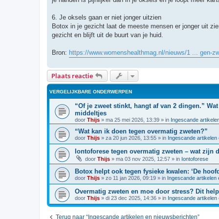
6. Je oksels gaan er niet jonger uitzien
Botox in je gezicht laat de meeste mensen er jonger uit zien,
gezicht en blijft uit de buurt van je huid.
Bron:
https://www.womenshealthmag.nl/nieuws/1 ... gen-z
Plaats reactie
VERGELIJKBARE ONDERWERPEN
“Of je zweet stinkt, hangt af van 2 dingen.” Wa
middeltjes
door
Thijs
»
ma 25 mei 2026, 13:39
» in
Ingescande artikele
“Wat kan ik doen tegen overmatig zweten?”
door
Thijs
»
za 20 jun 2026, 13:55
» in
Ingescande artikelen
Iontoforese tegen overmatig zweten – wat zijn 
door
Thijs
»
ma 03 nov 2025, 12:57
» in
Iontoforese
Botox helpt ook tegen fysieke kwalen: ‘De hoof
door
Thijs
»
zo 11 jan 2026, 09:19
» in
Ingescande artikelen
Overmatig zweten en moe door stress? Dit help
door
Thijs
»
di 23 dec 2025, 14:36
» in
Ingescande artikelen
Terug naar “Ingescande artikelen en nieuwsberichten”