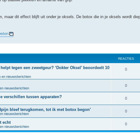
 maar dit effect blijft uit onder je oksels. De botox die in je oksels wordt die
weten
REACTIES
t helpt tegen een zweetgeur? ‘Dokter Oksel’ beoordeelt 10
R
0
n en nieuwsberichten
e
a
R
0
 en nieuwsberichten
c
e
de verschillen tussen apparaten?
R
0
t
a
e
dpijn bleef terugkomen, tot ik met botox begon’
i
c
R
0
 en nieuwsberichten
a
e
t
e
t echt
c
R
0
s
i
 en nieuwsberichten
a
t
e
e
c
i
a