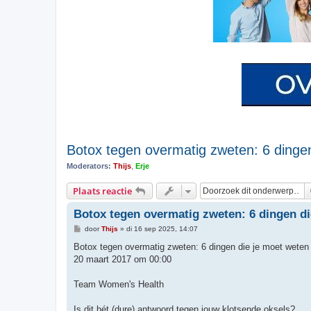
Botox tegen overmatig zweten: 6 dinge
Moderators:
Thijs
,
Erje
Plaats reactie
Botox tegen overmatig zweten: 6 dingen di
B
door
Thijs
»
di 16 sep 2025, 14:07
e
r
Botox tegen overmatig zweten: 6 dingen die je moet weten
i
20 maart 2017 om 00:00
c
h
t
Team Women's Health
Is dit hét (dure) antwoord tegen jouw klotsende oksels?