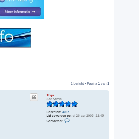
1 bericht • Pagina
1
van
1
Thijs
Site Admin
Berichten:
3085
Lid geworden op:
di 26 apr 2005, 22:45
C
Contacteer:
o
n
t
a
c