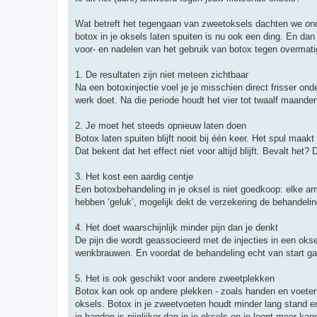
Wat betreft het tegengaan van zweetoksels dachten we onde
botox in je oksels laten spuiten is nu ook een ding. En da
voor- en nadelen van het gebruik van botox tegen overmati
1. De resultaten zijn niet meteen zichtbaar
Na een botoxinjectie voel je je misschien direct frisser on
werk doet. Na die periode houdt het vier tot twaalf maande
2. Je moet het steeds opnieuw laten doen
Botox laten spuiten blijft nooit bij één keer. Het spul maakt
Dat bekent dat het effect niet voor altijd blijft. Bevalt h
3. Het kost een aardig centje
Een botoxbehandeling in je oksel is niet goedkoop: elke a
hebben ‘geluk’, mogelijk dekt de verzekering de behandelin
4. Het doet waarschijnlijk minder pijn dan je denkt
De pijn die wordt geassocieerd met de injecties in een okse
wenkbrauwen. En voordat de behandeling echt van start g
5. Het is ook geschikt voor andere zweetplekken
Botox kan ook op andere plekken - zoals handen en voeten -
oksels. Botox in je zweetvoeten houdt minder lang stand en
je handen is pijnlijker dan in je oksels en je loopt meer k