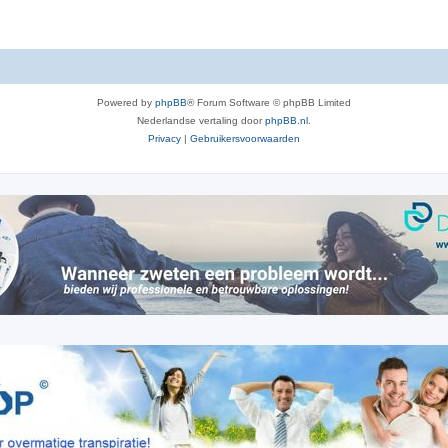
s
t
e
c
i
s
t
e
i
s
Powered by
phpBB
® Forum Software © phpBB Limited
e
Nederlandse vertaling door
phpBB.nl
.
s
Privacy
|
Gebruikersvoorwaarden