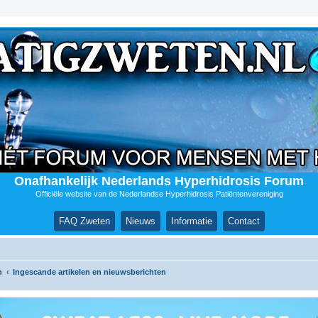
Onafhankelijk Nederlands Hyperhidrosis Forum
Officiële website van de Nederlandse Hyperhidrosis Patiëntenvereniging
FAQ Zweten
Nieuws
Informatie
Contact
n
Ingescande artikelen en nieuwsberichten