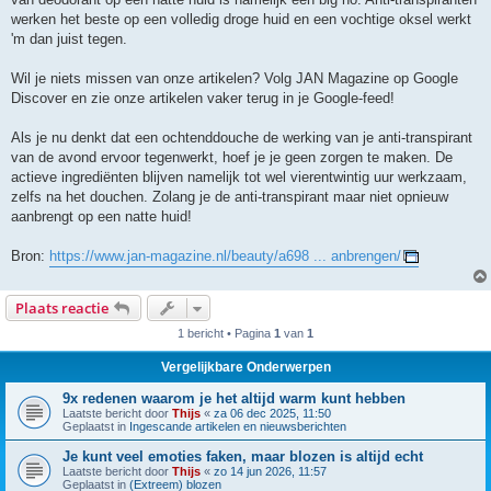
werken het beste op een volledig droge huid en een vochtige oksel werkt
'm dan juist tegen.
Wil je niets missen van onze artikelen? Volg JAN Magazine op Google
Discover en zie onze artikelen vaker terug in je Google-feed!
Als je nu denkt dat een ochtenddouche de werking van je anti-transpirant
van de avond ervoor tegenwerkt, hoef je je geen zorgen te maken. De
actieve ingrediënten blijven namelijk tot wel vierentwintig uur werkzaam,
zelfs na het douchen. Zolang je de anti-transpirant maar niet opnieuw
aanbrengt op een natte huid!
Bron:
https://www.jan-magazine.nl/beauty/a698 ... anbrengen/
Plaats reactie
1 bericht • Pagina
1
van
1
Vergelijkbare Onderwerpen
9x redenen waarom je het altijd warm kunt hebben
Laatste bericht door
Thijs
«
za 06 dec 2025, 11:50
Geplaatst in
Ingescande artikelen en nieuwsberichten
Je kunt veel emoties faken, maar blozen is altijd echt
Laatste bericht door
Thijs
«
zo 14 jun 2026, 11:57
Geplaatst in
(Extreem) blozen