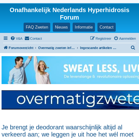
Onafhankelijk Nederlands Hyperhidrosis
Forum
FAQ Zweten
Nieuws
Informatie
Contact
V&A
Contact
Registreer
Aanmelden
Z
Forumoverzicht
Overmatig zweten informatie en ervaringen
Ingescande artikelen en nieuwsberichten
o
e
k
Je brengt je deodorant waarschijnlijk altijd al
verkeerd aan; we leggen je uit hoe het wél moet