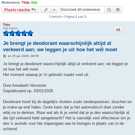
Moderators:
Thijs
,
Erje
Zoek
Uitgebr
Plaats reactie
1 bericht • Pagina
1
van
1
Thijs
Site Admin
Je brengt je deodorant waarschijnlijk altijd al
verkeerd aan; we leggen je uit hoe het wél moet
B
zo 25 jan 2026, 08:55
e
r
Je brengt je deodorant waarschijnlijk altijd al verkeerd aan; we leggen je
i
uit hoe het wél moet
c
h
Het moment waarop je 'm gebruikt maakt veel uit.
t
Door Annebeth Vervenne
Gepubliceerd op: 03/01/2026
Deodorant hoort bij de dagelijks rituelen zoals tandenpoetsen, douchen en
je make-up eraf halen. Grote kans dat je het automatisch doet zonder
erbij na te denken. Maar wat als ik je vertel dat je je deo waarschijnlijk al
die tijd verkeerd hebt aangebracht? Het is namelijk veel effectiever om je
deo 's avonds voor het slapengaan aan te brengen in plaats van in de
ochtend.