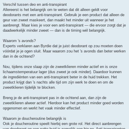
Verschil tussen deo en anti-transpirant
Allereerst is het belangrijk om te weten dat dit alleen geldt voor
deodorants met een anti-transpirant. Gebruik je een product dat alleen de
geur van zweet maskeert, dan maakt het minder uit wanneer je het
aanbrengt. Maar kies je voor een anti-transpirant — die ervoor zorgt dat je
daadwerkelijk minder zweet — dan is de timing wél belangrijk.
Waarom 's avonds?
Experts verklaren aan Byrdie dat je juist deodorant op zou moeten doen
vóórdat je je ogen sluit. Maar waarom zou het 's avonds dan beter werken
dan in de ochtend?
Nou, tijdens onze slaap zijn de zweetklieren minder actief en is onze
lichaamstemperatuur lager (dus zweet je ook minder). Daardoor kunnen
de ingrediënten van een anti-transpirant beter in de huid trekken. Het
product krijgt dan 's nachts alle tijd om zijn werk te doen en om de
zweetklieren tijdelijk te blocken.
Breng je de anti-transpirant pas in de ochtend aan, dan zijn de
zweetklieren alweer actief. Hierdoor kan het product minder goed worden
opgenomen en werkt het vaak minder effectief.
Waarom je doucheroutine belangrijk is
Ook je doucheroutine speelt hierbij een grote rol. Het direct aanbrengen
van deodorant op een natte huid is namelijk een big no. Anti-transpiranten