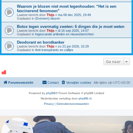
Waarom je blozen niet moet tegenhouden: “Het is een
fascinerend fenomeen”
Laatste bericht door
Thijs
«
ma 08 dec 2025, 19:49
Geplaatst in
(Extreem) blozen
Botox tegen overmatig zweten: 6 dingen die je moet weten
Laatste bericht door
Thijs
«
di 16 sep 2025, 14:07
Geplaatst in
Ingescande artikelen en nieuwsberichten
Deodorant en borstkanker
Laatste bericht door
Thijs
«
zo 21 jun 2026, 15:29
Geplaatst in
Anti-transpirants en zalfjes
Ga naar
Forumoverzicht
Contact
Verwijder cookies
Alle tijden zijn
UTC+02:00
Powered by
phpBB
® Forum Software © phpBB Limited
Nederlandse vertaling door
phpBB.nl
.
Privacy
|
Gebruikersvoorwaarden