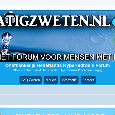
Onafhankelijk Nederlands Hyperhidrosis Forum
Officiële website van de Nederlandse Hyperhidrosis Patiëntenvereniging
FAQ Zweten
Nieuws
Informatie
Contact