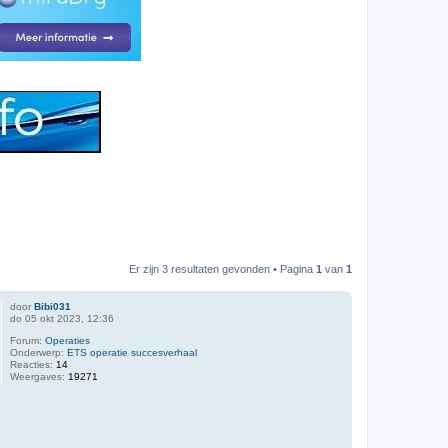
Er zijn 3 resultaten gevonden • Pagina
1
van
1
door
Bibi031
do 05 okt 2023, 12:36
Forum:
Operaties
Onderwerp:
ETS operatie succesverhaal
Reacties:
14
Weergaves:
19271