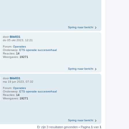
Spring naar bericht
door
Bibi031
do 05 okt 2023, 12:21
Forum:
Operaties
Onderwerp:
ETS operatie succesverhaal
Reacties:
14
Weergaves:
19271
Spring naar bericht
door
Bibi031
ma 19 jun 2023, 07:32
Forum:
Operaties
Onderwerp:
ETS operatie succesverhaal
Reacties:
14
Weergaves:
19271
Spring naar bericht
Er zijn 3 resultaten gevonden • Pagina
1
van
1