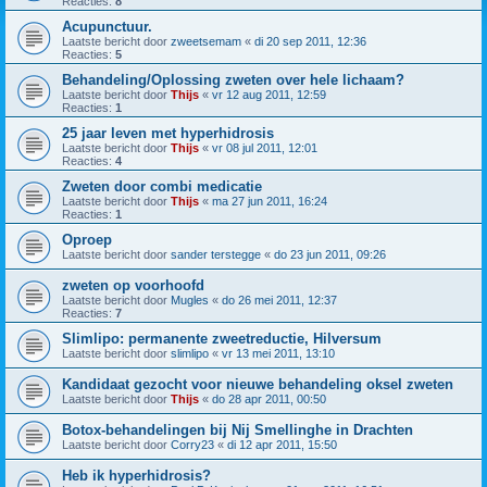
Reacties:
8
Acupunctuur.
Laatste bericht door
zweetsemam
«
di 20 sep 2011, 12:36
Reacties:
5
Behandeling/Oplossing zweten over hele lichaam?
Laatste bericht door
Thijs
«
vr 12 aug 2011, 12:59
Reacties:
1
25 jaar leven met hyperhidrosis
Laatste bericht door
Thijs
«
vr 08 jul 2011, 12:01
Reacties:
4
Zweten door combi medicatie
Laatste bericht door
Thijs
«
ma 27 jun 2011, 16:24
Reacties:
1
Oproep
Laatste bericht door
sander terstegge
«
do 23 jun 2011, 09:26
zweten op voorhoofd
Laatste bericht door
Mugles
«
do 26 mei 2011, 12:37
Reacties:
7
Slimlipo: permanente zweetreductie, Hilversum
Laatste bericht door
slimlipo
«
vr 13 mei 2011, 13:10
Kandidaat gezocht voor nieuwe behandeling oksel zweten
Laatste bericht door
Thijs
«
do 28 apr 2011, 00:50
Botox-behandelingen bij Nij Smellinghe in Drachten
Laatste bericht door
Corry23
«
di 12 apr 2011, 15:50
Heb ik hyperhidrosis?