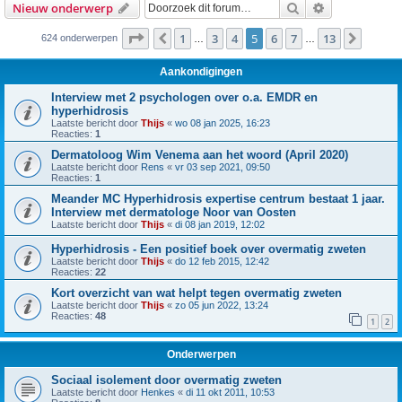
Zoek
Uitgebreid z
Nieuw onderwerp
Pagina
5
van
13
1
3
4
5
6
7
13
Vorige
Volge
624 onderwerpen
…
…
Aankondigingen
Interview met 2 psychologen over o.a. EMDR en
hyperhidrosis
Laatste bericht door
Thijs
«
wo 08 jan 2025, 16:23
Reacties:
1
Dermatoloog Wim Venema aan het woord (April 2020)
Laatste bericht door
Rens
«
vr 03 sep 2021, 09:50
Reacties:
1
Meander MC Hyperhidrosis expertise centrum bestaat 1 jaar.
Interview met dermatologe Noor van Oosten
Laatste bericht door
Thijs
«
di 08 jan 2019, 12:02
Hyperhidrosis - Een positief boek over overmatig zweten
Laatste bericht door
Thijs
«
do 12 feb 2015, 12:42
Reacties:
22
Kort overzicht van wat helpt tegen overmatig zweten
Laatste bericht door
Thijs
«
zo 05 jun 2022, 13:24
Reacties:
48
1
2
Onderwerpen
Sociaal isolement door overmatig zweten
Laatste bericht door
Henkes
«
di 11 okt 2011, 10:53