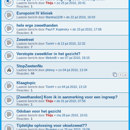
Laatste bericht door
Thijs
«
zo 25 jul 2010, 20:41
Reacties:
1
Europoint IV kliniek
Laatste bericht door
Martina1108
«
do 22 jul 2010, 16:03
hele erge zweethanden
Laatste bericht door
Paul P. Kopinsky
«
do 15 jul 2010, 17:06
Reacties:
6
Zweetreet
Laatste bericht door
TomH
«
di 13 jul 2010, 22:32
Reacties:
7
Verstopte zweetklier in het gezicht?
Laatste bericht door
MelvinB
«
wo 07 jul 2010, 19:15
StopZwetenNu
Laatste bericht door
phinoy
«
zo 04 jul 2010, 13:34
Reacties:
44
1
2
Klaagtopic
Laatste bericht door
TomH
«
zo 04 jul 2010, 13:19
Reacties:
1
[Zweethanden] Kom ik in aanmerking voor een ingreep?
Laatste bericht door
Thijs
«
do 01 jul 2010, 07:56
Reacties:
1
Odoban voor het gezicht
Laatste bericht door
Thijs
«
ma 28 jun 2010, 10:01
Reacties:
1
Tijdelijke oplossing voor okselzweet??
Laatste bericht door
Bruining
«
vr 25 jun 2010, 16:06