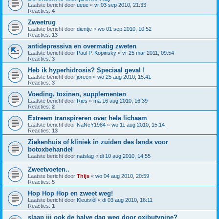
Laatste bericht door
ueue
«
vr 03 sep 2010, 21:33
Reacties:
4
Zweetrug
Laatste bericht door
dientje
«
wo 01 sep 2010, 10:52
Reacties:
13
antidepressiva en overmatig zweten
Laatste bericht door
Paul P. Kopinsky
«
vr 25 mar 2011, 09:54
Reacties:
3
Heb ik hyperhidrosis? Speciaal geval !
Laatste bericht door
joreen
«
wo 25 aug 2010, 15:41
Reacties:
3
Voeding, toxinen, supplementen
Laatste bericht door
Ries
«
ma 16 aug 2010, 16:39
Reacties:
2
Extreem transpireren over hele lichaam
Laatste bericht door
NaNcY1984
«
wo 11 aug 2010, 15:14
Reacties:
13
Ziekenhuis of kliniek in zuiden des lands voor
botoxbehandel
Laatste bericht door
natslag
«
di 10 aug 2010, 14:55
Zweetvoeten..
Laatste bericht door
Thijs
«
wo 04 aug 2010, 20:59
Reacties:
5
Hop Hop Hop en zweet weg!
Laatste bericht door
Kleutviôl
«
di 03 aug 2010, 16:11
Reacties:
1
slaap jij ook de halve dag weg door oxibutynine?