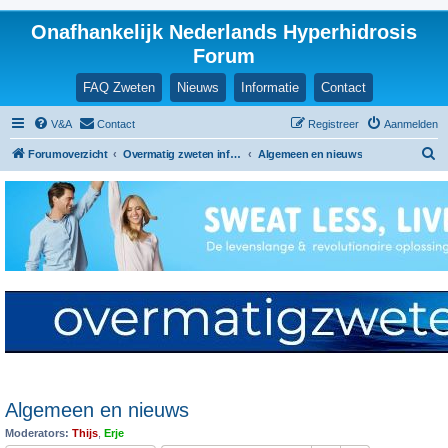
Onafhankelijk Nederlands Hyperhidrosis
Forum
FAQ Zweten
Nieuws
Informatie
Contact
V&A
Contact
Registreer
Aanmelden
Z
Forumoverzicht
Overmatig zweten informatie en ervaringen
Algemeen en nieuws
o
e
k
Algemeen en nieuws
Moderators:
Thijs
,
Erje