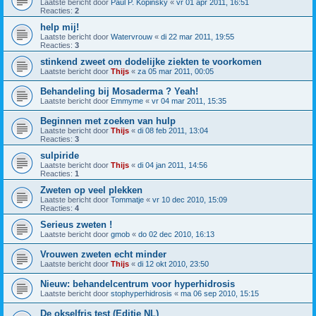
Laatste bericht door
Paul P. Kopinsky
«
vr 01 apr 2011, 16:51
Reacties:
2
help mij!
Laatste bericht door
Watervrouw
«
di 22 mar 2011, 19:55
Reacties:
3
stinkend zweet om dodelijke ziekten te voorkomen
Laatste bericht door
Thijs
«
za 05 mar 2011, 00:05
Behandeling bij Mosaderma ? Yeah!
Laatste bericht door
Emmyme
«
vr 04 mar 2011, 15:35
Beginnen met zoeken van hulp
Laatste bericht door
Thijs
«
di 08 feb 2011, 13:04
Reacties:
3
sulpiride
Laatste bericht door
Thijs
«
di 04 jan 2011, 14:56
Reacties:
1
Zweten op veel plekken
Laatste bericht door
Tommatje
«
vr 10 dec 2010, 15:09
Reacties:
4
Serieus zweten !
Laatste bericht door
gmob
«
do 02 dec 2010, 16:13
Vrouwen zweten echt minder
Laatste bericht door
Thijs
«
di 12 okt 2010, 23:50
Nieuw: behandelcentrum voor hyperhidrosis
Laatste bericht door
stophyperhidrosis
«
ma 06 sep 2010, 15:15
De okselfris test (Editie NL)