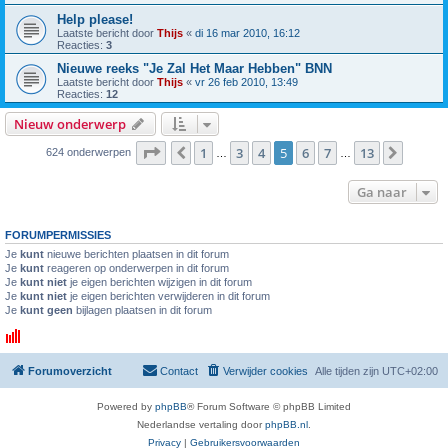
Help please!
Laatste bericht door
Thijs
«
di 16 mar 2010, 16:12
Reacties:
3
Nieuwe reeks "Je Zal Het Maar Hebben" BNN
Laatste bericht door
Thijs
«
vr 26 feb 2010, 13:49
Reacties:
12
Nieuw onderwerp
Pagina
5
van
13
1
3
4
5
6
7
13
Vorige
Volge
624 onderwerpen
…
…
Ga naar
FORUMPERMISSIES
Je
kunt
nieuwe berichten plaatsen in dit forum
Je
kunt
reageren op onderwerpen in dit forum
Je
kunt niet
je eigen berichten wijzigen in dit forum
Je
kunt niet
je eigen berichten verwijderen in dit forum
Je
kunt geen
bijlagen plaatsen in dit forum
Forumoverzicht
Contact
Verwijder cookies
Alle tijden zijn
UTC+02:00
Powered by
phpBB
® Forum Software © phpBB Limited
Nederlandse vertaling door
phpBB.nl
.
Privacy
|
Gebruikersvoorwaarden