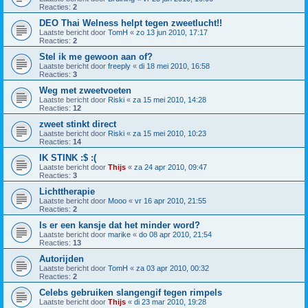
Reacties:
2
DEO Thai Welness helpt tegen zweetlucht!!
Laatste bericht door
TomH
«
zo 13 jun 2010, 17:17
Reacties:
2
Stel ik me gewoon aan of?
Laatste bericht door
freeply
«
di 18 mei 2010, 16:58
Reacties:
3
Weg met zweetvoeten
Laatste bericht door
Riski
«
za 15 mei 2010, 14:28
Reacties:
12
zweet stinkt direct
Laatste bericht door
Riski
«
za 15 mei 2010, 10:23
Reacties:
14
IK STINK :$ :(
Laatste bericht door
Thijs
«
za 24 apr 2010, 09:47
Reacties:
3
Lichttherapie
Laatste bericht door
Mooo
«
vr 16 apr 2010, 21:55
Reacties:
2
Is er een kansje dat het minder word?
Laatste bericht door
marike
«
do 08 apr 2010, 21:54
Reacties:
13
Autorijden
Laatste bericht door
TomH
«
za 03 apr 2010, 00:32
Reacties:
2
Celebs gebruiken slangengif tegen rimpels
Laatste bericht door
Thijs
«
di 23 mar 2010, 19:28