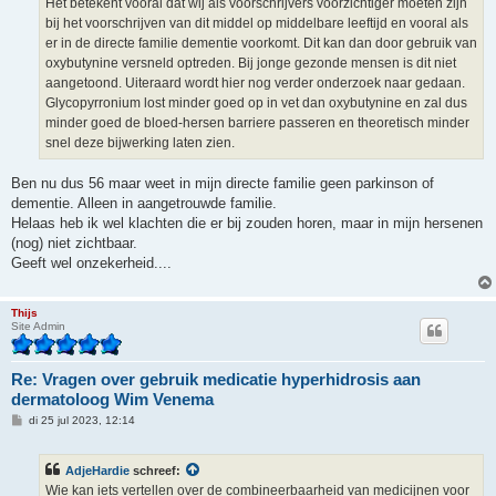
Het betekent vooral dat wij als voorschrijvers voorzichtiger moeten zijn
bij het voorschrijven van dit middel op middelbare leeftijd en vooral als
er in de directe familie dementie voorkomt. Dit kan dan door gebruik van
oxybutynine versneld optreden. Bij jonge gezonde mensen is dit niet
aangetoond. Uiteraard wordt hier nog verder onderzoek naar gedaan.
Glycopyrronium lost minder goed op in vet dan oxybutynine en zal dus
minder goed de bloed-hersen barriere passeren en theoretisch minder
snel deze bijwerking laten zien.
Ben nu dus 56 maar weet in mijn directe familie geen parkinson of
dementie. Alleen in aangetrouwde familie.
Helaas heb ik wel klachten die er bij zouden horen, maar in mijn hersenen
(nog) niet zichtbaar.
Geeft wel onzekerheid....
Thijs
Site Admin
Re: Vragen over gebruik medicatie hyperhidrosis aan
dermatoloog Wim Venema
B
di 25 jul 2023, 12:14
e
r
i
AdjeHardie
schreef:
c
h
Wie kan iets vertellen over de combineerbaarheid van medicijnen voor