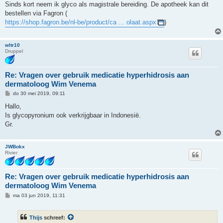
h
Sinds kort neem ik glyco als magistrale bereiding. De apotheek kan dit
t
bestellen via Fagron (
https://shop.fagron.be/nl-be/product/ca ... olaat.aspx
)
wltr10
Druppel
Re: Vragen over gebruik medicatie hyperhidrosis aan
dermatoloog Wim Venema
B
do 30 mei 2019, 09:11
e
r
Hallo,
i
Is glycopyronium ook verkrijgbaar in Indonesië.
c
h
Gr.
t
JWBokx
Rivier
Re: Vragen over gebruik medicatie hyperhidrosis aan
dermatoloog Wim Venema
B
ma 03 jun 2019, 11:31
e
r
i
Thijs
schreef:
c