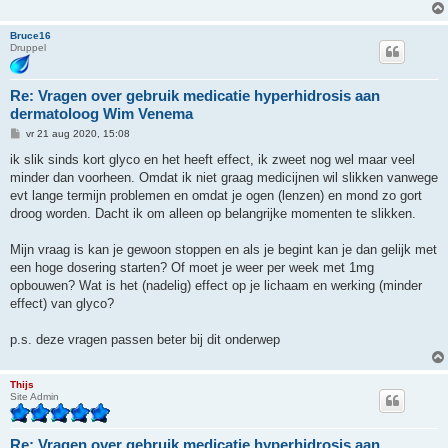
Bruce16
Druppel
Re: Vragen over gebruik medicatie hyperhidrosis aan
dermatoloog Wim Venema
B
vr 21 aug 2020, 15:08
e
r
ik slik sinds kort glyco en het heeft effect, ik zweet nog wel maar veel
i
minder dan voorheen. Omdat ik niet graag medicijnen wil slikken vanwege
c
h
evt lange termijn problemen en omdat je ogen (lenzen) en mond zo gort
t
droog worden. Dacht ik om alleen op belangrijke momenten te slikken.
Mijn vraag is kan je gewoon stoppen en als je begint kan je dan gelijk met
een hoge dosering starten? Of moet je weer per week met 1mg
opbouwen? Wat is het (nadelig) effect op je lichaam en werking (minder
effect) van glyco?
p.s. deze vragen passen beter bij dit onderwep
Thijs
Site Admin
Re: Vragen over gebruik medicatie hyperhidrosis aan