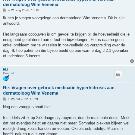
dermatoloog Wim Venema
B
vr 21 aug 2020, 15:10
e
r
Ik heb je vragen voorgelegd aan dermatoloog Wim Venema. Dit is zijn
i
antwoord:
c
h
t
Het langzaam opbouwen is om gevoel te krijgen bij de hoeveelheid die je
nodig hebt gerelateerd aan effect en bijwerkingen. Het is daarna geen
enkel probleem om te wisselen in hoeveelheid og verspreiding over de
dag. Ik heb patiënten die bijvoorbeeld op een warme dag 3,2,1 gebruiken
of inderdaad 3 ineens.
Hi.l
Druppel
Re: Vragen over gebruik medicatie hyperhidrosis aan
dermatoloog Wim Venema
B
di 25 okt 2022, 18:29
e
r
Nog een vraagje vanuit hier...
i
c
h
Inmiddels zit ik op 2x3 daags glycopyrron, dus de maximale dosis. Merk
t
dat het eventjes helpt en daarna niet meer. Sommige plekken blijven wel
redelijk droog zoals handen en voeten. Oksels ook redelijk. Maar mn
hoofd, nek en rug is een drama.