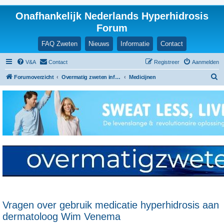
Onafhankelijk Nederlands Hyperhidrosis
Forum
FAQ Zweten
Nieuws
Informatie
Contact
V&A
Contact
Registreer
Aanmelden
Z
Forumoverzicht
Overmatig zweten informatie en ervaringen
Medicijnen
o
e
k
Vragen over gebruik medicatie hyperhidrosis aan
dermatoloog Wim Venema