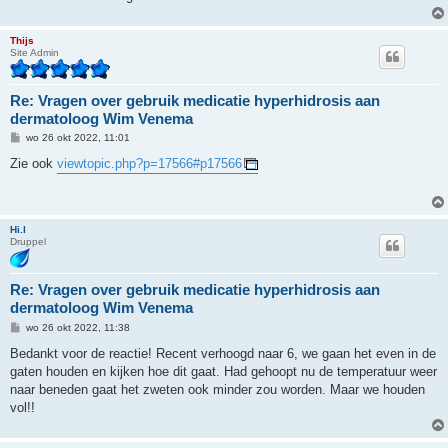
Thijs
Site Admin
Re: Vragen over gebruik medicatie hyperhidrosis aan
dermatoloog Wim Venema
B
wo 26 okt 2022, 11:01
e
r
Zie ook
viewtopic.php?p=17566#p17566
i
c
h
t
Hi.l
Druppel
Re: Vragen over gebruik medicatie hyperhidrosis aan
dermatoloog Wim Venema
B
wo 26 okt 2022, 11:38
e
r
Bedankt voor de reactie! Recent verhoogd naar 6, we gaan het even in de
i
gaten houden en kijken hoe dit gaat. Had gehoopt nu de temperatuur weer
c
h
naar beneden gaat het zweten ook minder zou worden. Maar we houden
t
vol!!