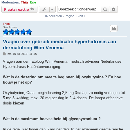
Moderators:
Thijs
,
Erje
Zoek
Uitgebr
Plaats reactie
16 berichten • Pagina
1
van
1
Thijs
Site Admin
Vragen over gebruik medicatie hyperhidrosis aan
dermatoloog Wim Venema
B
ma 16 jul 2018, 11:15
e
r
Vragen aan dermatoloog Wim Venema; medisch adviseur Nederlandse
i
Hyperhidrosis Patiëntenvereniging.
c
h
t
Wat is de dosering om mee te beginnen bij oxybutynine ? En hoe
bouw je het op?
Oxybutynine; Oraal: begindosering 2,5 mg 3×/dag; zo nodig verhogen tot
5 mg 3–4×/dag; max. 20 mg per dag in 2–4 doses. De laagst effectieve
dosis kiezen
Wat is de maximum hoeveelheid bij glycopyrronium ?
In de regel niet hoger dan 6 mg per dag. In het algemeen directe reactie,