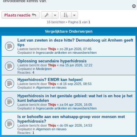
onvoldoende kennis van.
Plaats reactie
16 berichten • Pagina
1
van
1
Vergelijkbare Onderwerpen
Last van zweten in deze hitte? Dermatoloog uit Arnhem geeft
tips
Laatste bericht door
Thijs
«
zo 28 jun 2026, 07:45
Geplaatst in
Ingescande artikelen en nieuwsberichten
Oplossing secundaire hyperhidrosis
Laatste bericht door
Thijs
«
ma 15 jun 2026, 12:22
Geplaatst in
Medicijnen
Reacties:
4
Hyperhidrosis? EMDR kan helpen!
Laatste bericht door
Thijs
«
di 16 sep 2025, 08:53
Geplaatst in
Algemeen en nieuws
Hyperhidrosis in het genitale gebied: wat het is en hoe je het
kunt behandelen
Laatste bericht door
Thijs
«
za 04 apr 2026, 16:05
Geplaatst in
Ingescande artikelen en nieuwsberichten
Is er behoefte aan een whatsapp-groep voor mensen met
hyperhidrosis?
Laatste bericht door
Thijs
«
do 09 apr 2026, 14:53
Geplaatst in
Algemeen en nieuws
Reacties:
1