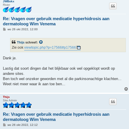
JWBokx
Rivier
Re: Vragen over gebruik medicatie hyperhidrosis aan
dermatoloog Wim Venema
B
wo 26 okt 2022, 12:00
e
r
i
Thijs
schreef:
c
h
Zie ook
viewtopic.php?p=17566#p17566
t
Dank je.
Lastig dat soort dingen dat het blijkbaar ook wel opgeklopt wordt op
andere sites.
Ben toch wel onzeker geworden met al die parkinsonachtige klachten...
Weet niet meer waar ik aan toe ben...
Thijs
Site Admin
Re: Vragen over gebruik medicatie hyperhidrosis aan
dermatoloog Wim Venema
B
wo 26 okt 2022, 12:12
e