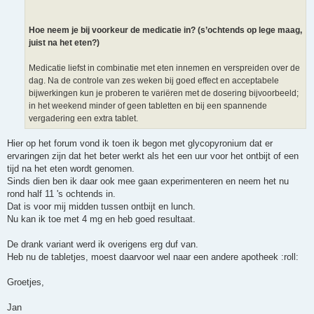
h
t
Hoe neem je bij voorkeur de medicatie in? (s’ochtends op lege maag,
juist na het eten?)
Medicatie liefst in combinatie met eten innemen en verspreiden over de
dag. Na de controle van zes weken bij goed effect en acceptabele
bijwerkingen kun je proberen te variëren met de dosering bijvoorbeeld;
in het weekend minder of geen tabletten en bij een spannende
vergadering een extra tablet.
Hier op het forum vond ik toen ik begon met glycopyronium dat er
ervaringen zijn dat het beter werkt als het een uur voor het ontbijt of een
tijd na het eten wordt genomen.
Sinds dien ben ik daar ook mee gaan experimenteren en neem het nu
rond half 11 's ochtends in.
Dat is voor mij midden tussen ontbijt en lunch.
Nu kan ik toe met 4 mg en heb goed resultaat.
De drank variant werd ik overigens erg duf van.
Heb nu de tabletjes, moest daarvoor wel naar een andere apotheek :roll:
Groetjes,
Jan