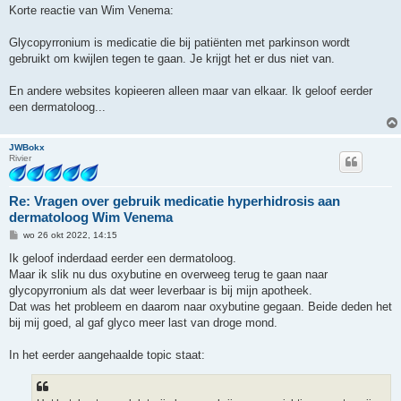
r
Korte reactie van Wim Venema:
i
c
h
Glycopyrronium is medicatie die bij patiënten met parkinson wordt
t
gebruikt om kwijlen tegen te gaan. Je krijgt het er dus niet van.
En andere websites kopieeren alleen maar van elkaar. Ik geloof eerder
een dermatoloog...
JWBokx
Rivier
Re: Vragen over gebruik medicatie hyperhidrosis aan
dermatoloog Wim Venema
B
wo 26 okt 2022, 14:15
e
r
Ik geloof inderdaad eerder een dermatoloog.
i
Maar ik slik nu dus oxybutine en overweeg terug te gaan naar
c
h
glycopyrronium als dat weer leverbaar is bij mijn apotheek.
t
Dat was het probleem en daarom naar oxybutine gegaan. Beide deden het
bij mij goed, al gaf glyco meer last van droge mond.
In het eerder aangehaalde topic staat: