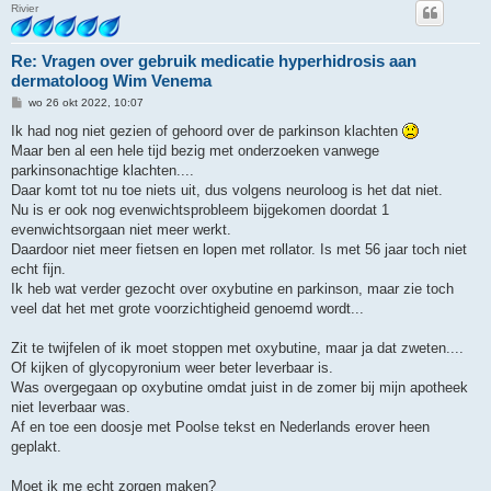
Rivier
Re: Vragen over gebruik medicatie hyperhidrosis aan
dermatoloog Wim Venema
B
wo 26 okt 2022, 10:07
e
r
Ik had nog niet gezien of gehoord over de parkinson klachten
i
Maar ben al een hele tijd bezig met onderzoeken vanwege
c
h
parkinsonachtige klachten....
t
Daar komt tot nu toe niets uit, dus volgens neuroloog is het dat niet.
Nu is er ook nog evenwichtsprobleem bijgekomen doordat 1
evenwichtsorgaan niet meer werkt.
Daardoor niet meer fietsen en lopen met rollator. Is met 56 jaar toch niet
echt fijn.
Ik heb wat verder gezocht over oxybutine en parkinson, maar zie toch
veel dat het met grote voorzichtigheid genoemd wordt...
Zit te twijfelen of ik moet stoppen met oxybutine, maar ja dat zweten....
Of kijken of glycopyronium weer beter leverbaar is.
Was overgegaan op oxybutine omdat juist in de zomer bij mijn apotheek
niet leverbaar was.
Af en toe een doosje met Poolse tekst en Nederlands erover heen
geplakt.
Moet ik me echt zorgen maken?