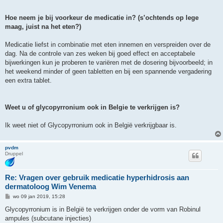
Hoe neem je bij voorkeur de medicatie in? (s’ochtends op lege
maag, juist na het eten?)
Medicatie liefst in combinatie met eten innemen en verspreiden over de
dag. Na de controle van zes weken bij goed effect en acceptabele
bijwerkingen kun je proberen te variëren met de dosering bijvoorbeeld; in
het weekend minder of geen tabletten en bij een spannende vergadering
een extra tablet.
Weet u of glycopyrronium ook in Belgie te verkrijgen is?
Ik weet niet of Glycopyrronium ook in België verkrijgbaar is.
pvdm
Druppel
Re: Vragen over gebruik medicatie hyperhidrosis aan
dermatoloog Wim Venema
B
wo 09 jan 2019, 15:28
e
r
Glycopyrronium is in België te verkrijgen onder de vorm van Robinul
i
ampules (subcutane injecties)
c