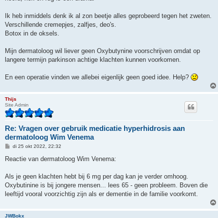
Ik heb inmiddels denk ik al zon beetje alles geprobeerd tegen het zweten.
Verschillende cremepjes, zalfjes, deo's.
Botox in de oksels.
Mijn dermatoloog wil liever geen Oxybutynine voorschrijven omdat op
langere termijn parkinson achtige klachten kunnen voorkomen.
En een operatie vinden we allebei eigenlijk geen goed idee. Help?
Thijs
Site Admin
Re: Vragen over gebruik medicatie hyperhidrosis aan
dermatoloog Wim Venema
B
di 25 okt 2022, 22:32
e
r
Reactie van dermatoloog Wim Venema:
i
c
h
Als je geen klachten hebt bij 6 mg per dag kan je verder omhoog.
t
Oxybutinine is bij jongere mensen... lees 65 - geen probleem. Boven die
leeftijd vooral voorzichtig zijn als er dementie in de familie voorkomt.
JWBokx