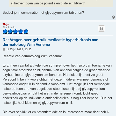
t
a) het verhogen van de potentie en b) de schildklier?
Bedoel je in combinatie met glycopyrronium tabletten?
Thijs
Site Admin
Re: Vragen over gebruik medicatie hyperhidrosis aan
dermatoloog Wim Venema
B
di 25 jul 2023, 13:35
e
r
Reactie van dermatoloog Wim Venema:
i
c
h
Er zijn een aantal artikelen die schrijven over het risico van toename van
t
cognitieve stoornissen bij gebruik van anticholinergica de groep waartoe
oxybutinine en glycopyrronium behoren. Het risico lijkt niet zo groot.
Persoonlijk ben ik voorzichtig met deze middelen wanneer dementie of
verhoogde oogdruk in de familie voorkomt. Het mogelijk licht verhoogde
risico op toename van cognitieve stoornissen lijkt bij glycopyrronium
verwaarloosbaar omdat het niet in de hersenen komt. Echt goed
onderzoek op de individuele anticholinergica is nog zeer beperkt. Dus het
risico lijkt heel klein en bij glycopyrronium nihil.
Die over schildklier en potentiemiddelen is interessant maar daar heb ik