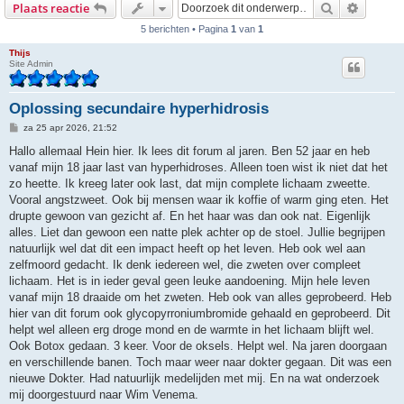
Zoek
Uitgebr
Plaats reactie
5 berichten • Pagina
1
van
1
Thijs
Site Admin
Oplossing secundaire hyperhidrosis
B
za 25 apr 2026, 21:52
e
r
Hallo allemaal Hein hier. Ik lees dit forum al jaren. Ben 52 jaar en heb
i
vanaf mijn 18 jaar last van hyperhidroses. Alleen toen wist ik niet dat het
c
h
zo heette. Ik kreeg later ook last, dat mijn complete lichaam zweette.
t
Vooral angstzweet. Ook bij mensen waar ik koffie of warm ging eten. Het
drupte gewoon van gezicht af. En het haar was dan ook nat. Eigenlijk
alles. Liet dan gewoon een natte plek achter op de stoel. Jullie begrijpen
natuurlijk wel dat dit een impact heeft op het leven. Heb ook wel aan
zelfmoord gedacht. Ik denk iedereen wel, die zweten over compleet
lichaam. Het is in ieder geval geen leuke aandoening. Mijn hele leven
vanaf mijn 18 draaide om het zweten. Heb ook van alles geprobeerd. Heb
hier van dit forum ook glycopyrroniumbromide gehaald en geprobeerd. Dit
helpt wel alleen erg droge mond en de warmte in het lichaam blijft wel.
Ook Botox gedaan. 3 keer. Voor de oksels. Helpt wel. Na jaren doorgaan
en verschillende banen. Toch maar weer naar dokter gegaan. Dit was een
nieuwe Dokter. Had natuurlijk medelijden met mij. En na wat onderzoek
mij doorgestuurd naar Wim Venema.