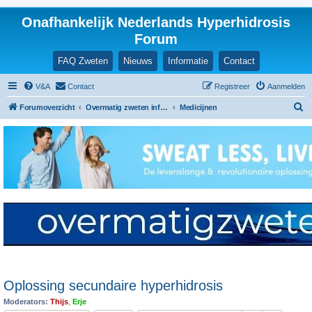
Onafhankelijk Nederlands Hyperhidrosis
Forum
FAQ Zweten
Nieuws
Informatie
Contact
V&A
Contact
Registreer
Aanmelden
Z
Forumoverzicht
Overmatig zweten informatie en ervaringen
Medicijnen
o
e
k
Oplossing secundaire hyperhidrosis
Moderators:
Thijs
,
Erje