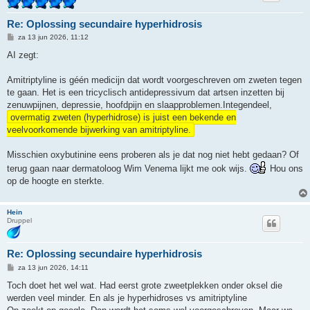
Re: Oplossing secundaire hyperhidrosis
B
za 13 jun 2026, 11:12
e
r
AI zegt:
i
c
h
Amitriptyline is géén medicijn dat wordt voorgeschreven om zweten tegen
t
te gaan. Het is een tricyclisch antidepressivum dat artsen inzetten bij
zenuwpijnen, depressie, hoofdpijn en slaapproblemen.Integendeel,
overmatig zweten (hyperhidrose) is juist een bekende en
veelvoorkomende bijwerking van amitriptyline.
Misschien oxybutinine eens proberen als je dat nog niet hebt gedaan? Of
terug gaan naar dermatoloog Wim Venema lijkt me ook wijs.
Hou ons
op de hoogte en sterkte.
Hein
Druppel
Re: Oplossing secundaire hyperhidrosis
B
za 13 jun 2026, 14:11
e
r
Toch doet het wel wat. Had eerst grote zweetplekken onder oksel die
i
werden veel minder. En als je hyperhidroses vs amitriptyline
c
h