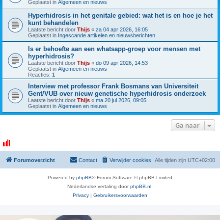
Geplaatst in
Algemeen en nieuws
Hyperhidrosis in het genitale gebied: wat het is en hoe je het
kunt behandelen
Laatste bericht door
Thijs
«
za 04 apr 2026, 16:05
Geplaatst in
Ingescande artikelen en nieuwsberichten
Is er behoefte aan een whatsapp-groep voor mensen met
hyperhidrosis?
Laatste bericht door
Thijs
«
do 09 apr 2026, 14:53
Geplaatst in
Algemeen en nieuws
Reacties:
1
Interview met professor Frank Bosmans van Universiteit
Gent/VUB over nieuw genetische hyperhidrosis onderzoek
Laatste bericht door
Thijs
«
ma 20 jul 2026, 09:05
Geplaatst in
Algemeen en nieuws
Ga naar
Forumoverzicht
Contact
Verwijder cookies
Alle tijden zijn
UTC+02:00
Powered by
phpBB
® Forum Software © phpBB Limited
Nederlandse vertaling door
phpBB.nl
.
Privacy
|
Gebruikersvoorwaarden