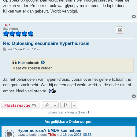
Op zoekt op google. Dan wordt het soms wel voorgeschreven. Maar we
t
zoeken verder. Probeer er ook wat glycopyrroniumbromide bij te doen.
Kijken wat er dan gebeurt. Wordt vervolgd.
Thijs
Site Admin
Re: Oplossing secundaire hyperhidrosis
B
ma 15 jun 2026, 12:22
e
r
i
Hein
schreef:
c
h
Maar we zoeken verder
t
Ja, het behandelen van hyperhidrosis, vooral over het gehele lichaam, is
een grote zoektocht. Wat bij de een goed werkt werkt bij de ander niet of
amper. Heel veel sterkte.
Plaats reactie
5 berichten • Pagina
1
van
1
Vergelijkbare Onderwerpen
Hyperhidrosis? EMDR kan helpen!
Laatste bericht door
Thijs
«
di 16 sep 2025, 08:53