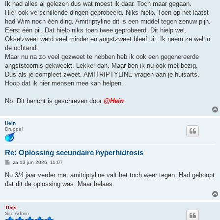
Ik had alles al gelezen dus wat moest ik daar. Toch maar gegaan.
Hier ook verschillende dingen geprobeerd. Niks hielp. Toen op het laatst
had Wim noch één ding. Amitriptyline dit is een middel tegen zenuw pijn.
Eerst één pil. Dat hielp niks toen twee geprobeerd. Dit hielp wel.
Okselzweet werd veel minder en angstzweet bleef uit. Ik neem ze wel in
de ochtend.
Maar nu na zo veel gezweet te hebben heb ik ook een gegenereerde
angststoornis gekweekt. Lekker dan. Maar ben ik nu ook met bezig.
Dus als je compleet zweet. AMITRIPTYLINE vragen aan je huisarts.
Hoop dat ik hier mensen mee kan helpen.
Nb. Dit bericht is geschreven door
@Hein
Hein
Druppel
Re: Oplossing secundaire hyperhidrosis
B
za 13 jun 2026, 11:07
e
r
Nu 3/4 jaar verder met amitriptyline valt het toch weer tegen. Had gehoopt
i
dat dit de oplossing was. Maar helaas.
c
h
t
Thijs
Site Admin