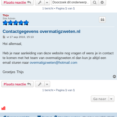
Zoek
Uitgebr
Plaats reactie
1 bericht • Pagina
1
van
1
Thijs
Site Admin
Contactgegevens overmatigzweten.nl
B
vr 17 sep 2010, 15:13
e
r
Hoi allemaal,
i
c
h
Heb je naar aanleiding van deze website nog vragen of wens je in contact
t
te komen met het team van overmatigzweten.nl dan kun je altijd een
email sturen naar
overmatigzweten@hotmail.com
Groetjes Thijs
Plaats reactie
1 bericht • Pagina
1
van
1
Ga naar