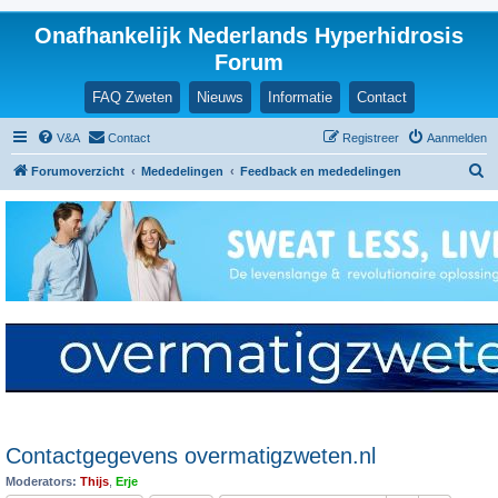
Onafhankelijk Nederlands Hyperhidrosis
Forum
FAQ Zweten
Nieuws
Informatie
Contact
V&A
Contact
Registreer
Aanmelden
Z
Forumoverzicht
Mededelingen
Feedback en mededelingen
o
e
k
Contactgegevens overmatigzweten.nl
Moderators:
Thijs
,
Erje