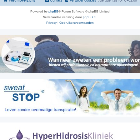
Forumoverzicht
Contact
Verwijder cookies
Alle tijden zijn
UTC+02:00
Powered by
phpBB
® Forum Software © phpBB Limited
Nederlandse vertaling door
phpBB.nl
.
Privacy
|
Gebruikersvoorwaarden