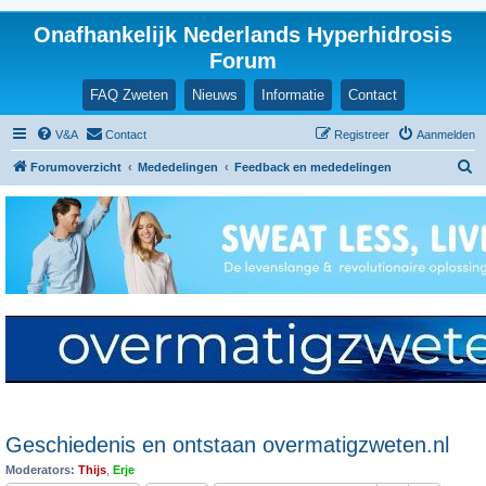
Onafhankelijk Nederlands Hyperhidrosis
Forum
FAQ Zweten
Nieuws
Informatie
Contact
V&A
Contact
Registreer
Aanmelden
Z
Forumoverzicht
Mededelingen
Feedback en mededelingen
o
e
k
Geschiedenis en ontstaan overmatigzweten.nl
Moderators:
Thijs
,
Erje