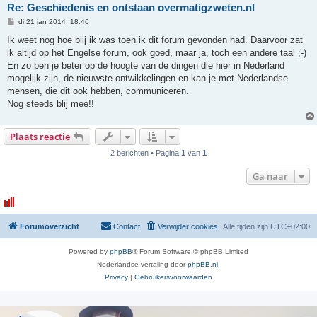
Re: Geschiedenis en ontstaan overmatigzweten.nl
B
di 21 jan 2014, 18:46
e
r
Ik weet nog hoe blij ik was toen ik dit forum gevonden had. Daarvoor zat
i
ik altijd op het Engelse forum, ook goed, maar ja, toch een andere taal ;-)
c
h
En zo ben je beter op de hoogte van de dingen die hier in Nederland
t
mogelijk zijn, de nieuwste ontwikkelingen en kan je met Nederlandse
mensen, die dit ook hebben, communiceren.
Nog steeds blij mee!!
Plaats reactie
2 berichten • Pagina
1
van
1
Ga naar
Forumoverzicht
Contact
Verwijder cookies
Alle tijden zijn
UTC+02:00
Powered by
phpBB
® Forum Software © phpBB Limited
Nederlandse vertaling door
phpBB.nl
.
Privacy
|
Gebruikersvoorwaarden