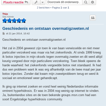
Zoek
Uitgebr
Plaats reactie
2 berichten • Pagina
1
van
1
Thijs
Site Admin
Geschiedenis en ontstaan overmatigzweten.nl
B
di 21 jan 2014, 10:42
e
r
Geschiedenis en ontstaan overmatigzweten.nl
i
c
h
Het zal in 2004 geweest zijn toen ik van baan verwisselde en niet meer
t
particulier verzekerd was maar via het ziekenfonds. Al sinds 1999 kreeg
ik botox injecties in mijn oksels tegen overmatig zweten en dit werd altijd
keurig vergoed door mijn particuliere verzekering. Toen bleek opeens de
harde waarheid: het ziekenfonds vergoedde botox niet standaard. Ik had
dus een probleem want ik was erg afhankelijk van de twee maal per jaar
botox injecties. Zonder dat kwam mijn zweetprobleem terug en werd ik
sociaal en emotioneel weer gehandicapt.
Ik ging op internet zoeken en vond heel weinig Nederlandse informatie
omtrent hyperhidrosis. Er was in 2004 nog weinig op internet te vinden.
Ja, buitenlandse sites en de toen bekende groups.msn.com had een
soort Engelstalige hyperhidrosis community.