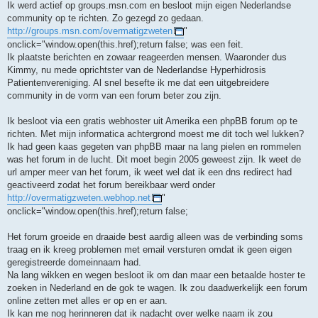
Ik werd actief op groups.msn.com en besloot mijn eigen Nederlandse
community op te richten. Zo gezegd zo gedaan.
http://groups.msn.com/overmatigzweten
"
onclick="window.open(this.href);return false; was een feit.
Ik plaatste berichten en zowaar reageerden mensen. Waaronder dus
Kimmy, nu mede oprichtster van de Nederlandse Hyperhidrosis
Patientenvereniging. Al snel besefte ik me dat een uitgebreidere
community in de vorm van een forum beter zou zijn.
Ik besloot via een gratis webhoster uit Amerika een phpBB forum op te
richten. Met mijn informatica achtergrond moest me dit toch wel lukken?
Ik had geen kaas gegeten van phpBB maar na lang pielen en rommelen
was het forum in de lucht. Dit moet begin 2005 geweest zijn. Ik weet de
url amper meer van het forum, ik weet wel dat ik een dns redirect had
geactiveerd zodat het forum bereikbaar werd onder
http://overmatigzweten.webhop.net
"
onclick="window.open(this.href);return false;
Het forum groeide en draaide best aardig alleen was de verbinding soms
traag en ik kreeg problemen met email versturen omdat ik geen eigen
geregistreerde domeinnaam had.
Na lang wikken en wegen besloot ik om dan maar een betaalde hoster te
zoeken in Nederland en de gok te wagen. Ik zou daadwerkelijk een forum
online zetten met alles er op en er aan.
Ik kan me nog herinneren dat ik nadacht over welke naam ik zou