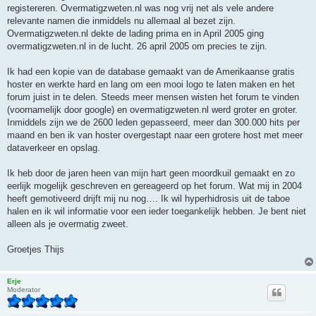
registereren. Overmatigzweten.nl was nog vrij net als vele andere
relevante namen die inmiddels nu allemaal al bezet zijn.
Overmatigzweten.nl dekte de lading prima en in April 2005 ging
overmatigzweten.nl in de lucht. 26 april 2005 om precies te zijn.
Ik had een kopie van de database gemaakt van de Amerikaanse gratis
hoster en werkte hard en lang om een mooi logo te laten maken en het
forum juist in te delen. Steeds meer mensen wisten het forum te vinden
(voornamelijk door google) en overmatigzweten.nl werd groter en groter.
Inmiddels zijn we de 2600 leden gepasseerd, meer dan 300.000 hits per
maand en ben ik van hoster overgestapt naar een grotere host met meer
dataverkeer en opslag.
Ik heb door de jaren heen van mijn hart geen moordkuil gemaakt en zo
eerlijk mogelijk geschreven en gereageerd op het forum. Wat mij in 2004
heeft gemotiveerd drijft mij nu nog…. Ik wil hyperhidrosis uit de taboe
halen en ik wil informatie voor een ieder toegankelijk hebben. Je bent niet
alleen als je overmatig zweet.
Groetjes Thijs
Erje
Moderator