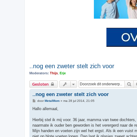
..nog een zweter stelt zich voor
Moderators:
Thijs
,
Erje
Zo
Gesloten
..nog een zweter stelt zich voor
B
door
MetalMom
»
ma 28 jul 2014, 21:05
e
r
Hallo allemaal,
i
c
h
Hierbij stel ik mij voor. 36 jaar, mamma van twee dochters
t
naarmate ik ouder ben geworden is het verergerd naar de res
Mijn handen en voeten zijn wel het ergst. Als ik een vuist
niet op blote voeten lopen. Dan laat ik plasjes zweet achte