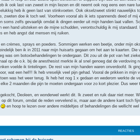
b ik ook last van zweet in mijn liezen en dit neemt ook nog eens een nare l
elukkig heb ik geen last van stinkvoeten. Ook okselzweet stinkt nauwelijks to
e, zweten doe ik toch wel. Voorheen vooral als ik iets spannends deed of mij
soms zelfs gevaarlijk omdat ik dingen eerder uit mijn handen laat vallen. Soc
een hand uitsteken en de mijne schudden, verontschuldig ik mij standaard. De 
vies en heb angst dat mensen mij ruiken.
jes en crèmes, sprays en poeders. Sommigen werken een beetje, onder mijn okse
iteindelijk ben ik in 2011 naar mijn huisarts gegaan om het aan te kaarten. Die
noeg was om botoxbehandelingen te ondergaan. Dit zou uit de pot van het ziek
al op de o.k. bij de anesthesist merkte ik al snel genoeg dat de verdoving n
inken voelde ik tintelingen. De rest van mijn handen waren onverdoofd. Ik gin
or, wat een hel!!! Ik heb vreselijk veel pijn gehad. Vooral de prikken in mijn
n toen was het weer terug. Ik heb het nog 1 x gedaan en wederom werkte de ver
lke 2 maanden die pijn te moeten ondergaan voor zo kort plezier. Dus weer te
 gekocht, Deoleen, en wonderwel werkt dit. Ik zweet en ruik daar niet meer. W
jn, op dit forum, omdat de reden vervelend is, maar aan de andere kant toch fi
n
en hoop te lezen over andere middeltjes of behandelingen die wellicht wel
REACTIES
est schamen bij de huisarts