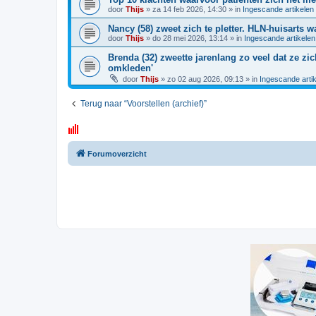
door
Thijs
»
za 14 feb 2026, 14:30
» in
Ingescande artikelen
Nancy (58) zweet zich te pletter. HLN-huisarts 
door
Thijs
»
do 28 mei 2026, 13:14
» in
Ingescande artikelen
Brenda (32) zweette jarenlang zo veel dat ze z
omkleden'
door
Thijs
»
zo 02 aug 2026, 09:13
» in
Ingescande arti
Terug naar “Voorstellen (archief)”
Forumoverzicht