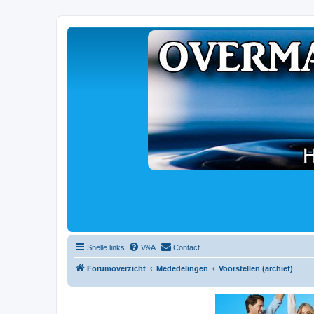
Snelle links
V&A
Contact
Forumoverzicht
Mededelingen
Voorstellen (archief)