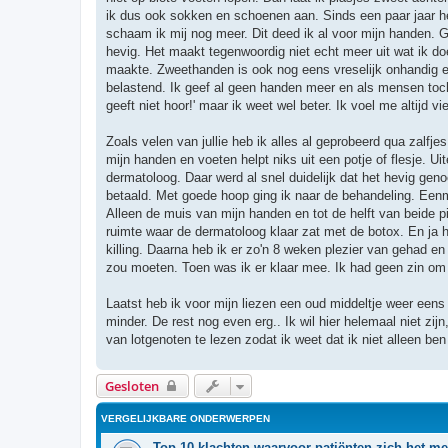
ik dus ook sokken en schoenen aan. Sinds een paar jaar he
schaam ik mij nog meer. Dit deed ik al voor mijn handen. G
hevig. Het maakt tegenwoordig niet echt meer uit wat ik do
maakte. Zweethanden is ook nog eens vreselijk onhandig en 
belastend. Ik geef al geen handen meer en als mensen toch 
geeft niet hoor!' maar ik weet wel beter. Ik voel me altijd 
Zoals velen van jullie heb ik alles al geprobeerd qua zalf
mijn handen en voeten helpt niks uit een potje of flesje. U
dermatoloog. Daar werd al snel duidelijk dat het hevig ge
betaald. Met goede hoop ging ik naar de behandeling. Eenma
Alleen de muis van mijn handen en tot de helft van beide p
ruimte waar de dermatoloog klaar zat met de botox. En ja ho
killing. Daarna heb ik er zo'n 8 weken plezier van gehad e
zou moeten. Toen was ik er klaar mee. Ik had geen zin om e
Laatst heb ik voor mijn liezen een oud middeltje weer eens
minder. De rest nog even erg.. Ik wil hier helemaal niet zi
van lotgenoten te lezen zodat ik weet dat ik niet alleen be
Gesloten
VERGELIJKBARE ONDERWERPEN
Top 10 klachten waarvoor patiënten zich het me