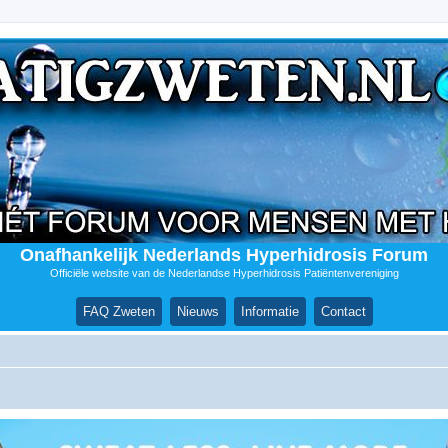
Onafhankelijk Nederlands Hyperhidrosis Forum
Officiële website van de Nederlandse Hyperhidrosis Patiëntenvereniging
FAQ Zweten
Nieuws
Informatie
Contact