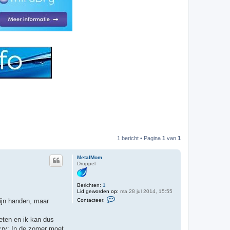
1 bericht • Pagina
1
van
1
MetalMom
Druppel
Berichten:
1
Lid geworden op:
ma 28 jul 2014, 15:55
C
Contacteer:
mijn handen, maar
o
n
t
eten en ik kan dus
a
c
:cry: In de zomer moet