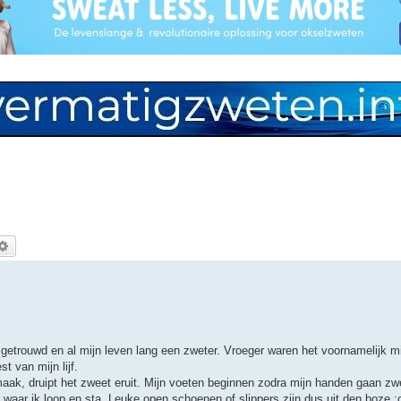
ek
Uitgebreid zoeken
, getrouwd en al mijn leven lang een zweter. Vroeger waren het voornamelijk 
t van mijn lijf.
 maak, druipt het zweet eruit. Mijn voeten beginnen zodra mijn handen gaan zw
r waar ik loop en sta. Leuke open schoenen of slippers zijn dus uit den boze 