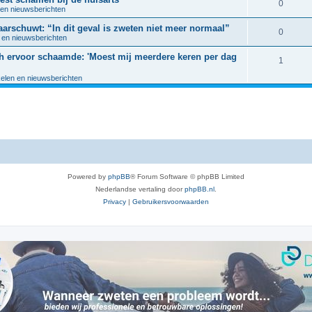
R
0
 en nieuwsberichten
e
waarschuwt: “In dit geval is zweten niet meer normaal”
R
0
 en nieuwsberichten
a
e
ich ervoor schaamde: 'Moest mij meerdere keren per dag
c
R
1
a
t
e
kelen en nieuwsberichten
c
i
a
t
e
c
i
s
t
e
i
s
e
Powered by
phpBB
® Forum Software © phpBB Limited
s
Nederlandse vertaling door
phpBB.nl
.
Privacy
|
Gebruikersvoorwaarden