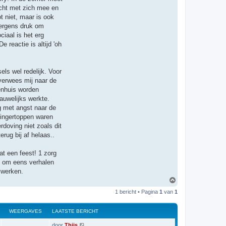
t
ucht met zich mee en
e
e
t niet, maar is ook
r
 ergens druk om
M
e
iaal is het erg
t
reactie is altijd 'oh
a
l
M
o
m
ls wel redelijk. Voor
 verwees mij naar de
enhuis worden
auwelijks werkte.
g met angst naar de
 vingertoppen waren
doving niet zoals dit
rug bij af helaas..
at een feest! 1 zorg
jn om eens verhalen
 werken.
O
m
1 bericht • Pagina
1
van
1
h
o
o
WEERGAVES
LAATSTE BERICHT
g
L
door
Thijs