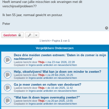
Heeft iemand van jullie misschien ook ervaringen met dit
verschijnsel/probleem??
Ik ben 55 jaar, normaal gewicht en postuur.
Peter
Gesloten
1 bericht • Pagina
1
van
1
Vergelijkbare Onderwerpen
Deze drie meiden zweten extreem: 'Daten in de zomer is mijn
nachtmerrie'
Laatste bericht door
Thijs
«
ma 23 mar 2026, 22:28
Geplaatst in
Ingescande artikelen en nieuwsberichten
Help, okselvijvers! Wat kan je doen om minder te zweten?
Laatste bericht door
Thijs
«
za 28 feb 2026, 15:25
Geplaatst in
Ingescande artikelen en nieuwsberichten
Ga je meer zweten en ruiken van deodorant?
Laatste bericht door
Thijs
«
do 16 okt 2025, 11:42
Geplaatst in
Ingescande artikelen en nieuwsberichten
“Wat kan ik doen tegen overmatig zweten?”
Laatste bericht door
Thijs
«
za 20 jun 2026, 13:55
Geplaatst in
Ingescande artikelen en nieuwsberichten