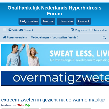
Onafhankelijk Nederlands Hyperhidrosis
Forum
FAQ Zweten
Nieuws
Informatie
Contact
V&A
Contact
Registreer
Aanmelden
Z
Forumoverzicht
Mededelingen
Voorstellen (archief)
o
e
k
extreem zweten in gezicht na de warme maaltijd
Moderators:
Thijs
,
Erje