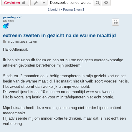
Zoek
Uitgebreid z
Gesloten
1 bericht • Pagina
1
van
1
peterdegraaf
Druppel
extreem zweten in gezicht na de warme maaltijd
B
di 20 okt 2015, 11:08
e
r
Hallo Allemaal,
i
c
h
Ik ben nieuw op dit forum en heb tot nu toe nog geen overeenkomstige
t
artikelen gevonden betreffende mijn probleem.
Sinds ca. 2 maanden ga ik heftig transpireren in mijn gezicht kort na het
begin van de warme maaltijd. Het maakt niet uit welk soort voedsel het is.
Het zweet stroomt dan werkelijk uit mijn voorhoofd.
Dit verschijnsel is ca. 10 minuten na de maaltijd weer verdwenen.
Het is vooral erg lastig en voor mijn tafelgenoten niet echt prettig.
Mijn huisarts heeft deze verschijnselen nog niet eerder bij een patient
meegemaakt.
Hij adviseerde mij om minder koffie te drinken, maar dat is niet echt een
verbetering.