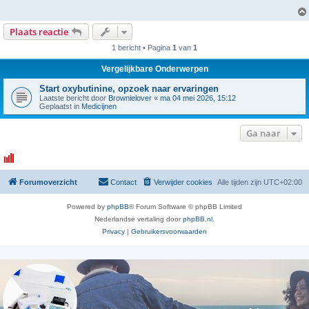
Plaats reactie
1 bericht • Pagina
1
van
1
Vergelijkbare Onderwerpen
Start oxybutinine, opzoek naar ervaringen
Laatste bericht door
Brownielover
«
ma 04 mei 2026, 15:12
Geplaatst in
Medicijnen
Ga naar
Forumoverzicht
Contact
Verwijder cookies
Alle tijden zijn
UTC+02:00
Powered by
phpBB
® Forum Software © phpBB Limited
Nederlandse vertaling door
phpBB.nl
.
Privacy
|
Gebruikersvoorwaarden