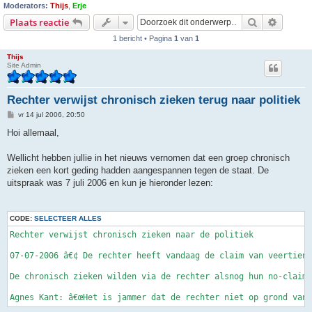
Moderators:
Thijs
,
Erje
Zoek
Uitgebr
Plaats reactie
1 bericht • Pagina
1
van
1
Thijs
Site Admin
Rechter verwijst chronisch zieken terug naar politiek
B
vr 14 jul 2006, 20:50
e
r
Hoi allemaal,
i
c
h
Wellicht hebben jullie in het nieuws vernomen dat een groep chronisch
t
zieken een kort geding hadden aangespannen tegen de staat. De
uitspraak was 7 juli 2006 en kun je hieronder lezen:
CODE:
SELECTEER ALLES
Rechter verwijst chronisch zieken naar de politiek

07-07-2006 â€¢ De rechter heeft vandaag de claim van veertien 
De chronisch zieken wilden via de rechter alsnog hun no-claim 
Agnes Kant: â€œHet is jammer dat de rechter niet op grond van 