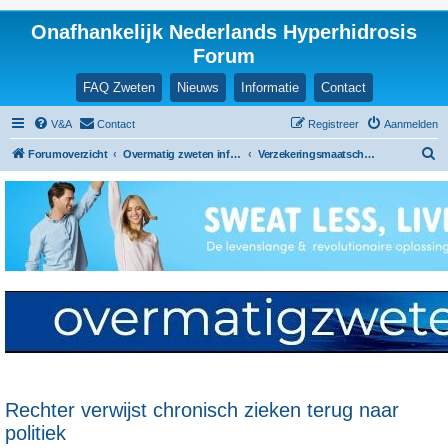
Onafhankelijk Nederlands Hyperhidrosis
Forum
FAQ Zweten
Nieuws
Informatie
Contact
V&A
Contact
Registreer
Aanmelden
Z
Forumoverzicht
Overmatig zweten informatie en ervaringen
Verzekeringsmaatschappijen
o
e
k
Rechter verwijst chronisch zieken terug naar
politiek