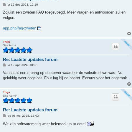
B
vr 15 dec 2023, 12:10
e
r
Zojuist een zweten FAQ toegevoegd. Meer vragen en antwoorden zullen
i
volgen.
c
h
t
app.php/faq-zweten
Thijs
Site Admin
Re: Laatste updates forum
B
vr 19 apr 2024, 10:38
e
r
Vannacht een storing op de server waardoor de website down was. Nu
i
gelukkig weer opgelost. Fout lag bij de hoster. Excuus voor het ongemak.
c
h
t
Thijs
Site Admin
Re: Laatste updates forum
B
do 08 mei 2025, 15:03
e
r
We zijn softwarematig weer helemaal up to date!
i
c