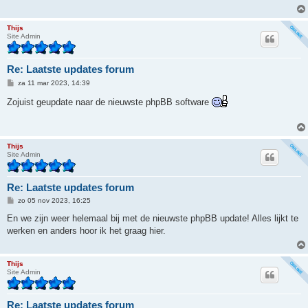
h
t
Thijs
Site Admin
Re: Laatste updates forum
B
za 11 mar 2023, 14:39
e
r
Zojuist geupdate naar de nieuwste phpBB software
i
c
h
t
Thijs
Site Admin
Re: Laatste updates forum
B
zo 05 nov 2023, 16:25
e
r
En we zijn weer helemaal bij met de nieuwste phpBB update! Alles lijkt te
i
werken en anders hoor ik het graag hier.
c
h
t
Thijs
Site Admin
Re: Laatste updates forum