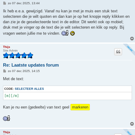
B
zo 07 dec 2025, 13:44
e
r
Ik heb e.e.a. gewijzigd. Vanaf nu kan je met je muis een stuk text
i
selecteren die je wilt quoten en dan kan je op het knopje reply klikken en
c
h
dan zie je de geselecteerde text in de editor. Dit werkt ook op mobiel;
t
druk met je vinger op de text die je wilt selecteren en klik op reply. Bij
vragen weten jullie me te vinden.
Thijs
Site Admin
Re: Laatste updates forum
B
zo 07 dec 2025, 14:15
e
r
Met de text:
i
c
CODE:
h
SELECTEER ALLES
t
[m][/m]
Kan je nu een (gedeelte) van text geel
markeren
Thijs