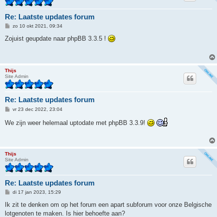
Re: Laatste updates forum
B
zo 10 okt 2021, 09:34
e
r
Zojuist geupdate naar phpBB 3.3.5 !
i
c
h
t
Thijs
Site Admin
Re: Laatste updates forum
B
vr 23 dec 2022, 23:04
e
r
We zijn weer helemaal uptodate met phpBB 3.3.9!
i
c
h
t
Thijs
Site Admin
Re: Laatste updates forum
B
di 17 jan 2023, 15:29
e
r
Ik zit te denken om op het forum een apart subforum voor onze Belgische
i
lotgenoten te maken. Is hier behoefte aan?
c