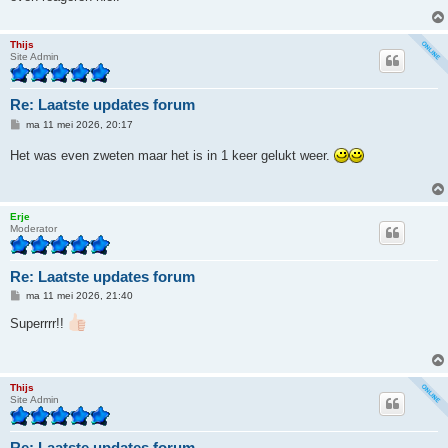
h
t
Thijs
Site Admin
Re: Laatste updates forum
B
ma 11 mei 2026, 20:17
e
r
Het was even zweten maar het is in 1 keer gelukt weer.
i
c
h
t
Erje
Moderator
Re: Laatste updates forum
B
ma 11 mei 2026, 21:40
e
r
Superrrr!!
i
c
h
t
Thijs
Site Admin
Re: Laatste updates forum