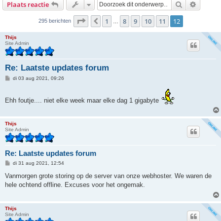
Zoek
Uitgebr
Plaats reactie
Pagina
12
van
12
1
8
9
10
11
12
Vorige
295 berichten
…
Thijs
Site Admin
Re: Laatste updates forum
B
di 03 aug 2021, 09:26
e
r
i
Ehh foutje.... niet elke week maar elke dag 1 gigabyte
c
h
t
Thijs
Site Admin
Re: Laatste updates forum
B
di 31 aug 2021, 12:54
e
r
Vanmorgen grote storing op de server van onze webhoster. We waren de
i
hele ochtend offline. Excuses voor het ongemak.
c
h
t
Thijs
Site Admin