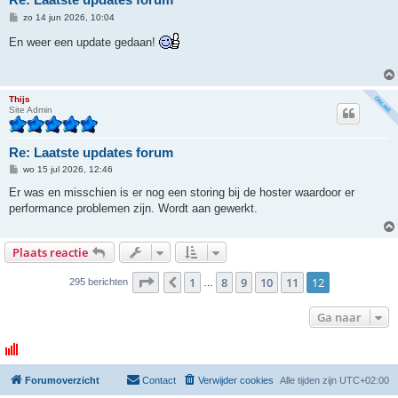
B
zo 14 jun 2026, 10:04
e
r
En weer een update gedaan!
i
c
h
t
Thijs
Site Admin
Re: Laatste updates forum
B
wo 15 jul 2026, 12:46
e
r
Er was en misschien is er nog een storing bij de hoster waardoor er
i
performance problemen zijn. Wordt aan gewerkt.
c
h
t
Plaats reactie
Pagina
12
van
12
1
8
9
10
11
12
Vorige
295 berichten
…
Ga naar
Forumoverzicht
Contact
Verwijder cookies
Alle tijden zijn
UTC+02:00