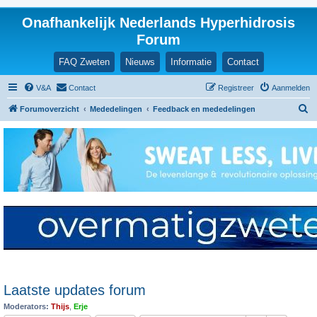
Onafhankelijk Nederlands Hyperhidrosis
Forum
FAQ Zweten
Nieuws
Informatie
Contact
V&A
Contact
Registreer
Aanmelden
Z
Forumoverzicht
Mededelingen
Feedback en mededelingen
o
e
k
Laatste updates forum
Moderators:
Thijs
,
Erje