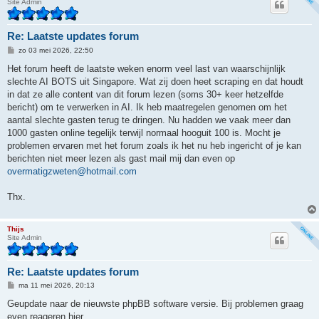
Site Admin
Re: Laatste updates forum
B
zo 03 mei 2026, 22:50
e
r
Het forum heeft de laatste weken enorm veel last van waarschijnlijk
i
slechte AI BOTS uit Singapore. Wat zij doen heet scraping en dat houdt
c
h
in dat ze alle content van dit forum lezen (soms 30+ keer hetzelfde
t
bericht) om te verwerken in AI. Ik heb maatregelen genomen om het
aantal slechte gasten terug te dringen. Nu hadden we vaak meer dan
1000 gasten online tegelijk terwijl normaal hooguit 100 is. Mocht je
problemen ervaren met het forum zoals ik het nu heb ingericht of je kan
berichten niet meer lezen als gast mail mij dan even op
overmatigzweten@hotmail.com
Thx.
Thijs
Site Admin
Re: Laatste updates forum
B
ma 11 mei 2026, 20:13
e
r
Geupdate naar de nieuwste phpBB software versie. Bij problemen graag
i
even reageren hier.
c