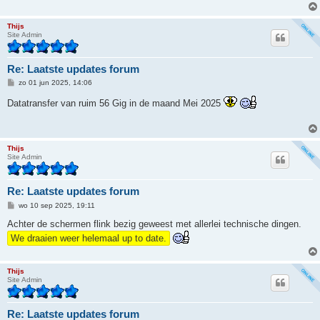
h
t
Thijs
Site Admin
Re: Laatste updates forum
B
zo 01 jun 2025, 14:06
e
r
Datatransfer van ruim 56 Gig in de maand Mei 2025
i
c
h
t
Thijs
Site Admin
Re: Laatste updates forum
B
wo 10 sep 2025, 19:11
e
r
Achter de schermen flink bezig geweest met allerlei technische dingen.
i
We draaien weer helemaal up to date.
c
h
t
Thijs
Site Admin
Re: Laatste updates forum