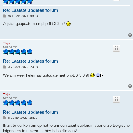
Re: Laatste updates forum
B
zo 10 okt 2021, 09:34
e
r
Zojuist geupdate naar phpBB 3.3.5 !
i
c
h
t
Thijs
Site Admin
Re: Laatste updates forum
B
vr 23 dec 2022, 23:04
e
r
We zijn weer helemaal uptodate met phpBB 3.3.9!
i
c
h
t
Thijs
Site Admin
Re: Laatste updates forum
B
di 17 jan 2023, 15:29
e
r
Ik zit te denken om op het forum een apart subforum voor onze Belgische
i
lotgenoten te maken. Is hier behoefte aan?
c