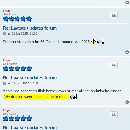
h
t
Thijs
Site Admin
Re: Laatste updates forum
B
zo 01 jun 2025, 14:06
e
r
Datatransfer van ruim 56 Gig in de maand Mei 2025
i
c
h
t
Thijs
Site Admin
Re: Laatste updates forum
B
wo 10 sep 2025, 19:11
e
r
Achter de schermen flink bezig geweest met allerlei technische dingen.
i
We draaien weer helemaal up to date.
c
h
t
Thijs
Site Admin
Re: Laatste updates forum