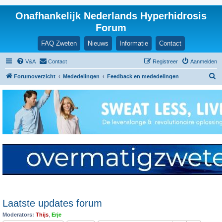
Onafhankelijk Nederlands Hyperhidrosis
Forum
FAQ Zweten
Nieuws
Informatie
Contact
V&A
Contact
Registreer
Aanmelden
Z
Forumoverzicht
Mededelingen
Feedback en mededelingen
o
e
k
Laatste updates forum
Moderators:
Thijs
,
Erje