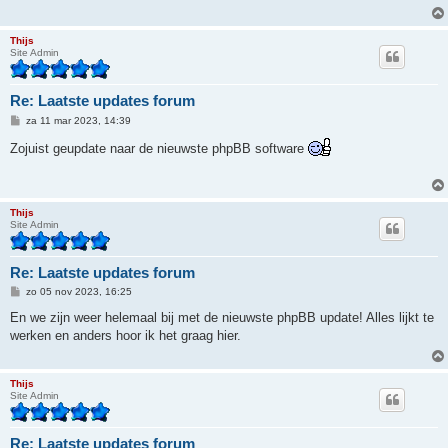
h
t
Thijs
Site Admin
Re: Laatste updates forum
B
za 11 mar 2023, 14:39
e
r
Zojuist geupdate naar de nieuwste phpBB software
i
c
h
t
Thijs
Site Admin
Re: Laatste updates forum
B
zo 05 nov 2023, 16:25
e
r
En we zijn weer helemaal bij met de nieuwste phpBB update! Alles lijkt te
i
werken en anders hoor ik het graag hier.
c
h
t
Thijs
Site Admin
Re: Laatste updates forum