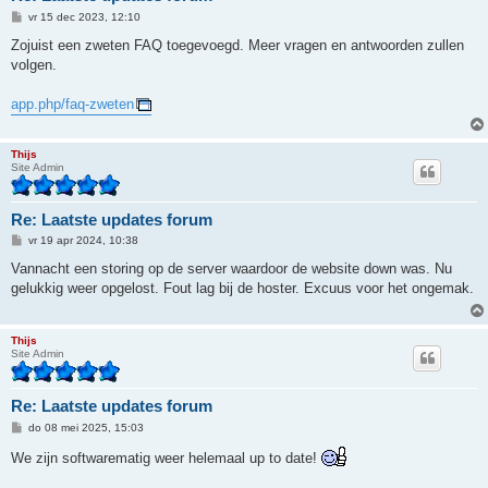
B
vr 15 dec 2023, 12:10
e
r
Zojuist een zweten FAQ toegevoegd. Meer vragen en antwoorden zullen
i
volgen.
c
h
t
app.php/faq-zweten
Thijs
Site Admin
Re: Laatste updates forum
B
vr 19 apr 2024, 10:38
e
r
Vannacht een storing op de server waardoor de website down was. Nu
i
gelukkig weer opgelost. Fout lag bij de hoster. Excuus voor het ongemak.
c
h
t
Thijs
Site Admin
Re: Laatste updates forum
B
do 08 mei 2025, 15:03
e
r
We zijn softwarematig weer helemaal up to date!
i
c