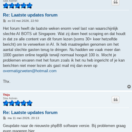
Site Admin
Re: Laatste updates forum
B
zo 03 mei 2026, 22:50
e
r
Het forum heeft de laatste weken enorm veel last van waarschijnlijk
i
slechte AI BOTS uit Singapore. Wat zij doen heet scraping en dat houdt
c
h
in dat ze alle content van dit forum lezen (soms 30+ keer hetzelfde
t
bericht) om te verwerken in AI. Ik heb maatregelen genomen om het
aantal slechte gasten terug te dringen. Nu hadden we vaak meer dan
1000 gasten online tegelijk terwijl normaal hooguit 100 is. Mocht je
problemen ervaren met het forum zoals ik het nu heb ingericht of je kan
berichten niet meer lezen als gast mail mij dan even op
overmatigzweten@hotmail.com
Thx.
Thijs
Site Admin
Re: Laatste updates forum
B
ma 11 mei 2026, 20:13
e
r
Geupdate naar de nieuwste phpBB software versie. Bij problemen graag
i
even reageren hier.
c