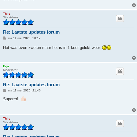
h
t
Thijs
Site Admin
Re: Laatste updates forum
B
ma 11 mei 2026, 20:17
e
r
Het was even zweten maar het is in 1 keer gelukt weer.
i
c
h
t
Erje
Moderator
Re: Laatste updates forum
B
ma 11 mei 2026, 21:40
e
r
Superrrr!!
i
c
h
t
Thijs
Site Admin
Re: Laatste updates forum