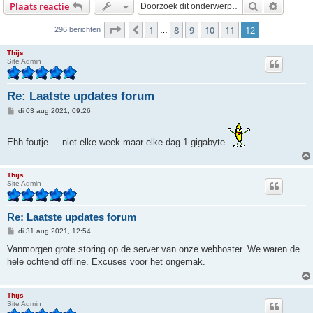
Zoek
Uitgebr
Plaats reactie
Pagina
12
van
12
1
8
9
10
11
12
Vorige
296 berichten
…
Thijs
Site Admin
Re: Laatste updates forum
B
di 03 aug 2021, 09:26
e
r
i
Ehh foutje.... niet elke week maar elke dag 1 gigabyte
c
h
t
Thijs
Site Admin
Re: Laatste updates forum
B
di 31 aug 2021, 12:54
e
r
Vanmorgen grote storing op de server van onze webhoster. We waren de
i
hele ochtend offline. Excuses voor het ongemak.
c
h
t
Thijs
Site Admin