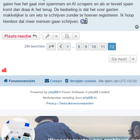
gaten hoe het gaat met spammers en AI scrapers en als er teveel spam
komt dan draai ik het terug. De bedoeling is dat het voor gasten
makkelijker is om iets te schrijven zonder te hoeven registreren. Ik hoop
hierdoor dat meer mensen gaan schrijven.
Plaats reactie
Pagina
12
van
12
1
8
9
10
11
12
Vorige
296 berichten
…
Ga naar
Forumoverzicht
Contact
Verwijder cookies
Alle tijden zijn
UTC+02:00
Powered by
phpBB
® Forum Software © phpBB Limited
Nederlandse vertaling door
phpBB.nl
.
Privacy
|
Gebruikersvoorwaarden