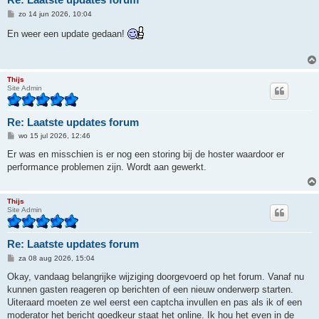
B
zo 14 jun 2026, 10:04
e
r
En weer een update gedaan!
i
c
h
t
Thijs
Site Admin
Re: Laatste updates forum
B
wo 15 jul 2026, 12:46
e
r
Er was en misschien is er nog een storing bij de hoster waardoor er
i
performance problemen zijn. Wordt aan gewerkt.
c
h
t
Thijs
Site Admin
Re: Laatste updates forum
B
za 08 aug 2026, 15:04
e
r
Okay, vandaag belangrijke wijziging doorgevoerd op het forum. Vanaf nu
i
kunnen gasten reageren op berichten of een nieuw onderwerp starten.
c
h
Uiteraard moeten ze wel eerst een captcha invullen en pas als ik of een
t
moderator het bericht goedkeur staat het online. Ik hou het even in de