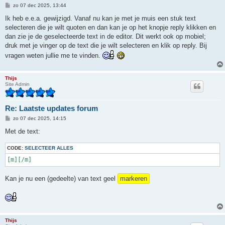
B
zo 07 dec 2025, 13:44
e
r
Ik heb e.e.a. gewijzigd. Vanaf nu kan je met je muis een stuk text
i
selecteren die je wilt quoten en dan kan je op het knopje reply klikken en
c
h
dan zie je de geselecteerde text in de editor. Dit werkt ook op mobiel;
t
druk met je vinger op de text die je wilt selecteren en klik op reply. Bij
vragen weten jullie me te vinden.
Thijs
Site Admin
Re: Laatste updates forum
B
zo 07 dec 2025, 14:15
e
r
Met de text:
i
c
CODE:
h
SELECTEER ALLES
t
[m][/m]
Kan je nu een (gedeelte) van text geel
markeren
Thijs