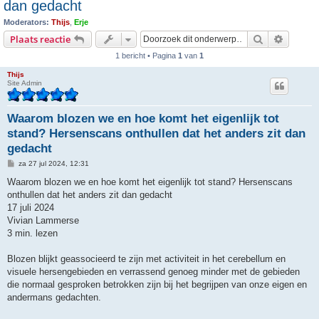
dan gedacht
Moderators:
Thijs
,
Erje
Zoek
Uitgebr
Plaats reactie
1 bericht • Pagina
1
van
1
Thijs
Site Admin
Waarom blozen we en hoe komt het eigenlijk tot
stand? Hersenscans onthullen dat het anders zit dan
gedacht
B
za 27 jul 2024, 12:31
e
r
Waarom blozen we en hoe komt het eigenlijk tot stand? Hersenscans
i
onthullen dat het anders zit dan gedacht
c
h
17 juli 2024
t
Vivian Lammerse
3 min. lezen
Blozen blijkt geassocieerd te zijn met activiteit in het cerebellum en
visuele hersengebieden en verrassend genoeg minder met de gebieden
die normaal gesproken betrokken zijn bij het begrijpen van onze eigen en
andermans gedachten.