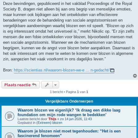
Deze bevindingen, gepubliceerd in het vakblad Proceedings of the Royal
Society B, dragen niet alleen bij aan ons begrip van menselijke emoties,
maar kunnen ook bijdragen aan het ontwikkelen van effectievere
benaderingen voor de behandeling van sociale angststoornissen en
vergelijkbare aandoeningen waarbij blozen een rol speelt. “Blozen op zich
is erg interessant omdat het universeel is,” merkt Nikolic op. “Er zijn zelfs
mensen die een fobie ontwikkelen voor blozen, bijvoorbeeld mensen met
een sociale angststoornis. Wanneer we de mechanismen van blozen
begrijpen, kunnen we de angst voor blozen beter aanpakken. Daarnaast is
het ook interessant om meer te weten te komen over blozen in algemene
zin, aangezien het vaak voorkomt in ons dagelijks leven.”
Bron:
https://scientias.nl/waarom-blozen-we-e ... n-gedacht/
Plaats reactie
1 bericht • Pagina
1
van
1
Vergelijkbare Onderwerpen
Waarom blozen we eigenlijk? ‘Ik draag een dikke laag
foundation om mijn rode wangen te bedekken’
Laatste bericht door
Thijs
«
zo 14 jun 2026, 11:43
Geplaatst in
(Extreem) blozen
Waarom je blozen niet moet tegenhouden: “Het is een
fascinerend fenomeen”