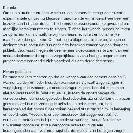
Karaoke
Om een situatie te creëren waarin de deelnemers in een gecontroleerde
experimentele omgeving bloosden, brachten de vrijwilligers twee keer een
bezoek aan het laboratorium. In de eerste sessie werden ze gevraagd om
moeilijke karaokenummers te zingen. Tijdens het tweede bezoek bekeken
ze opnames van zichzelf, terwijl hun hersenactiviteit en lichamelijke
reacties werden gemeten. Om het nog uitdagender te maken, kregen de
deelnemers te horen dat hun opnames bekeken zouden worden door een
publiek. Daarnaast kregen de deelnemers video-opnames te zien van een
andere deelnemer die op een vergelijkbaar niveau had gezongen en een
professionele zanger die zich voordeed als een derde deelnemer.
Hersengebieden
De onderzoekers merkten op dat de wangen van deelnemers aanzienlijk
warmer werden en roder kleurden wanneer ze zichzelf zagen zingen in
vergelijking met wanneer ze anderen zagen zingen. Iets dat misschien
niet zo verrassend is. Wat dat wel is, is toen de onderzoekers de
corresponderende hersengebieden bestudeerden. Ze ontdekten dat blozen
geassocieerd is met verhoogde activiteit in het cerebellum, een
hersengebied dat normaal gesproken bekend staat om zijn rol in beweging
en coördinatie. “Recent is er veel onderzoek dat suggereert dat het
cerebellum betrokken is bij emotionele verwerking,” voegt Nikolic toe.
Bovendien toonde de studie verhoogde activiteit in visuele
hersengebieden aan, wat erop wijst dat de video’s van het eigen zingen