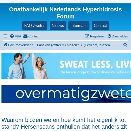
Onafhankelijk Nederlands Hyperhidrosis
Forum
FAQ Zweten
Nieuws
Informatie
Contact
V&A
Contact
Registreer
Aanmelden
Z
Forumoverzicht
Last van (extreem) blozen?
(Extreem) blozen
o
e
k
Waarom blozen we en hoe komt het eigenlijk tot
stand? Hersenscans onthullen dat het anders zit