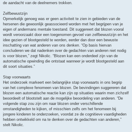
de aandacht van de deelnemers trokken.
Zelfbewustzijn
Opmerkelijk genoeg was er geen activiteit te zien in gebieden van de
hersenen die gewoonlijk geassocieerd worden met het begrijpen van je
eigen of andermans mentale toestand. Dit suggereert dat blozen vooral
wordt veroorzaakt door een toegenomen gevoel van zelfbewustzijn en het
idee gezien of blootgesteld te worden, eerder dan door een bewuste
inschatting van wat anderen van ons denken. “Op basis hiervan
concluderen we dat nadenken over de gedachten van anderen niet nodig
is voor blozen,” zegt Nikolic. “Blozen kan een onderdeel zijn van de
automatische opwinding die ontstaat wanneer je wordt blootgesteld aan
dit soort situaties.”
Stap voorwaarts
Het onderzoek markeert een belangrijke stap voorwaarts in ons begrip
van het complexe fenomeen van blozen. De bevindingen suggereren dat
blozen een automatische reactie kan zijn op situaties waarin men zichzelf
beoordeelt of blootstelt aan de mogelijke beoordeling van anderen. “De
volgende stap zou zijn om naar blozen onder verschillende
omstandigheden te kijken, of misschien zelfs om het fenomeen bij
jongere kinderen te onderzoeken, voordat ze de cognitieve vaardigheden
hebben ontwikkeld om na te denken over de gedachten van anderen,”
stelt Nikolic.