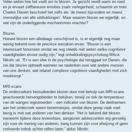
Velen weten hoe het voelt om te blozen. Je gezicht wordt warm en rood
en je ervaart zelfbewuste emoties zoals verlegenheid, schaamte en trots.
Charles Darwin beschreef het zelfs als ‘de meest bijzondere en meest
menselijke van alle uitdrukkingen’. Maar waarom blozen we eigenlijk, en
wat zijn de onderliggende mechanismen erachter?
Blozen
Hoewel blozen een alledaags verschijnsel is, is er eigenlijk nog maar
weinig bekend over de precieze oorzaken ervan. “Blozen is een
interessant fenomeen omdat we nog steeds niet weten welke cognitieve
vaardigheden ervoor nodig zijn,” legt ontwikkelingspsycholoog Milica
Nikolic uit. “Er is een idee in de psychologie dat teruggaat tot Darwin, die
zei dat blozen optreedt wanneer we nadenken over wat andere mensen
van ons denken, wat relatief complexe cognitieve vaardigheden met zich
meebrengt.”
MRI-scans
De onderzoekers bestudeerden blozen door met behulp van MRI-scans
geactiveerde hersengebieden te bekijken, terwijl ze ook de temperatuur
van de wangen registreerden – een indicator van blozen. De deelnemers
aan het onderzoek waren tienermeisjes, omdat deze groep vaak veel
bezig is met wat anderen van hen denken. “Het is bekend dat blozen
toeneemt tijdens deze levensfase, aangezien adolescenten erg gevoelig
zijn voor de mening van anderen, bang kunnen zijn voor afwijzing of geen
verkeerde indruk achter willen laten,” aldus Nikolic.