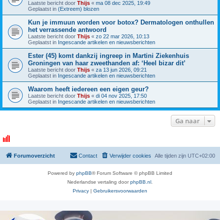
Laatste bericht door
Thijs
«
ma 08 dec 2025, 19:49
Geplaatst in
(Extreem) blozen
Kun je immuun worden voor botox? Dermatologen onthullen
het verrassende antwoord
Laatste bericht door
Thijs
«
zo 22 mar 2026, 10:13
Geplaatst in
Ingescande artikelen en nieuwsberichten
Ester (45) komt dankzij ingreep in Martini Ziekenhuis
Groningen van haar zweethanden af: ‘Heel bizar dit’
Laatste bericht door
Thijs
«
za 13 jun 2026, 09:21
Geplaatst in
Ingescande artikelen en nieuwsberichten
Waarom heeft iedereen een eigen geur?
Laatste bericht door
Thijs
«
di 04 nov 2025, 17:50
Geplaatst in
Ingescande artikelen en nieuwsberichten
Ga naar
Forumoverzicht
Contact
Verwijder cookies
Alle tijden zijn
UTC+02:00
Powered by
phpBB
® Forum Software © phpBB Limited
Nederlandse vertaling door
phpBB.nl
.
Privacy
|
Gebruikersvoorwaarden