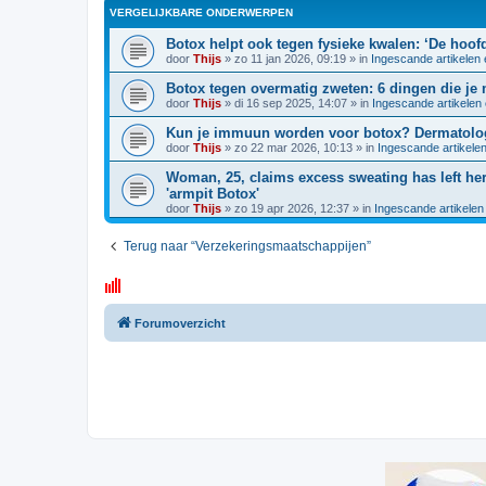
VERGELIJKBARE ONDERWERPEN
Botox helpt ook tegen fysieke kwalen: ‘De hoof
door
Thijs
»
zo 11 jan 2026, 09:19
» in
Ingescande artikelen
Botox tegen overmatig zweten: 6 dingen die je
door
Thijs
»
di 16 sep 2025, 14:07
» in
Ingescande artikelen
Kun je immuun worden voor botox? Dermatolog
door
Thijs
»
zo 22 mar 2026, 10:13
» in
Ingescande artikele
Woman, 25, claims excess sweating has left he
'armpit Botox'
door
Thijs
»
zo 19 apr 2026, 12:37
» in
Ingescande artikelen
Terug naar “Verzekeringsmaatschappijen”
Forumoverzicht