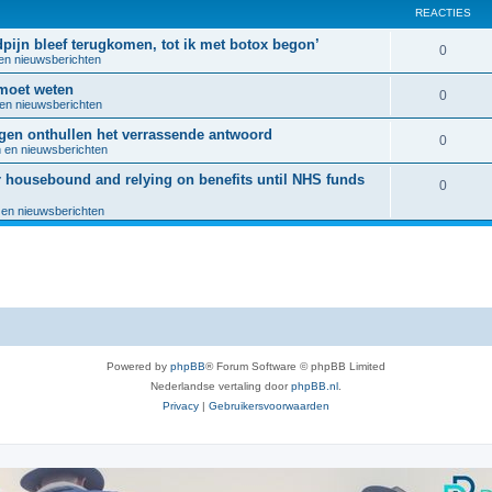
REACTIES
dpijn bleef terugkomen, tot ik met botox begon’
R
0
 en nieuwsberichten
e
 moet weten
R
0
 en nieuwsberichten
a
e
en onthullen het verrassende antwoord
c
R
0
n en nieuwsberichten
a
t
e
r housebound and relying on benefits until NHS funds
c
R
0
i
a
t
 en nieuwsberichten
e
e
c
i
a
s
t
e
c
i
s
t
e
i
s
e
Powered by
phpBB
® Forum Software © phpBB Limited
s
Nederlandse vertaling door
phpBB.nl
.
Privacy
|
Gebruikersvoorwaarden