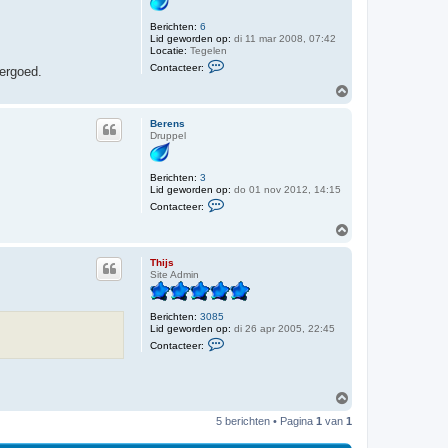
e
g
r
Berichten:
6
T
Lid geworden op:
di 11 mar 2008, 07:42
h
Locatie:
Tegelen
i
C
j
Contacteer:
vergoed.
o
s
n
O
t
m
a
h
c
Berens
o
t
Druppel
o
e
e
g
r
Berichten:
3
l
Lid geworden op:
do 01 nov 2012, 14:15
i
C
n
Contacteer:
o
n
n
O
i
t
e
m
a
8
h
c
Thijs
5
o
t
Site Admin
o
e
e
g
r
Berichten:
3085
B
Lid geworden op:
di 26 apr 2005, 22:45
e
C
r
Contacteer:
o
e
n
n
t
s
a
O
c
m
t
5 berichten • Pagina
1
van
1
e
h
e
o
r