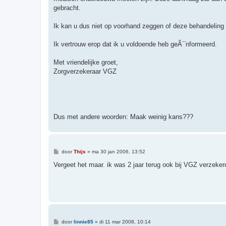
gebracht.
Ik kan u dus niet op voorhand zeggen of deze behandeling 
Ik vertrouw erop dat ik u voldoende heb geÃ¯nformeerd.
Met vriendelijke groet,
Zorgverzekeraar VGZ
Dus met andere woorden: Maak weinig kans???
B
door
Thijs
»
ma 30 jan 2006, 13:52
e
r
Vergeet het maar. ik was 2 jaar terug ook bij VGZ verzeke
i
c
h
t
B
door
linnie85
»
di 11 mar 2008, 10:14