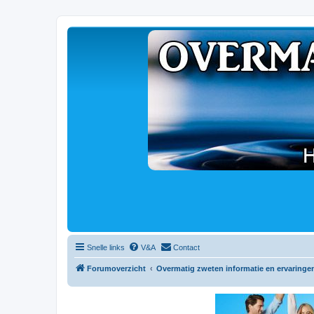
Snelle links
V&A
Contact
Forumoverzicht
Overmatig zweten informatie en ervaringe