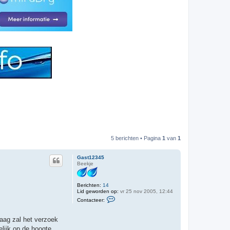
5 berichten • Pagina
1
van
1
Gast12345
Beekje
Berichten:
14
Lid geworden op:
vr 25 nov 2005, 12:44
C
Contacteer:
o
n
t
aag zal het verzoek
a
c
lijk op de hoogte