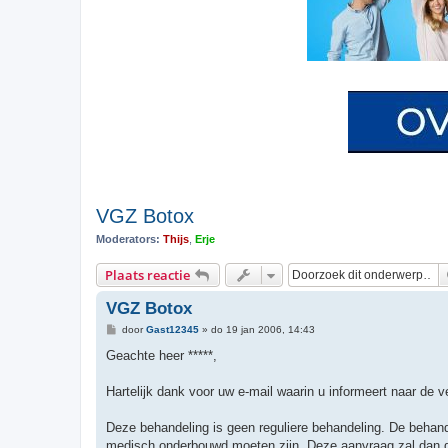
VGZ Botox
Moderators:
Thijs
,
Erje
Plaats reactie
VGZ Botox
B
door
Gast12345
»
do 19 jan 2006, 14:43
e
r
Geachte heer *****,
i
c
h
Hartelijk dank voor uw e-mail waarin u informeert naar de v
t
Deze behandeling is geen reguliere behandeling. De behand
medisch onderbouwd moeten zijn. Deze aanvraag zal dan do