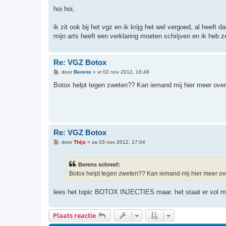
e
r
hoi hoi,
i
c
h
ik zit ook bij het vgz en ik krijg het wel vergoed, al heeft d
t
mijn arts heeft een verklaring moeten schrijven en ik heb z
Re: VGZ Botox
B
door
Berens
»
vr 02 nov 2012, 16:48
e
r
Botox helpt tegen zweten?? Kan iemand mij hier meer over 
i
c
h
t
Re: VGZ Botox
B
door
Thijs
»
za 03 nov 2012, 17:04
e
r
i
Berens schreef:
c
h
Botox helpt tegen zweten?? Kan iemand mij hier meer over
t
lees het topic BOTOX INJECTIES maar. het staat er vol m
Plaats reactie