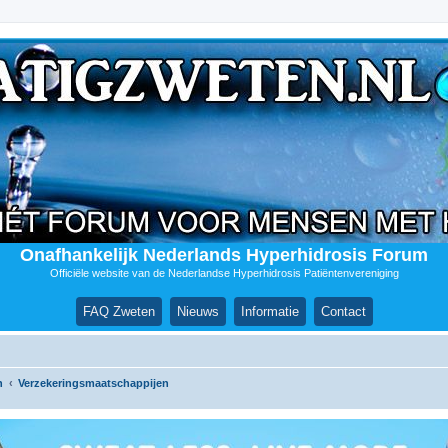
Onafhankelijk Nederlands Hyperhidrosis Forum
Officiële website van de Nederlandse Hyperhidrosis Patiëntenvereniging
FAQ Zweten
Nieuws
Informatie
Contact
n
Verzekeringsmaatschappijen